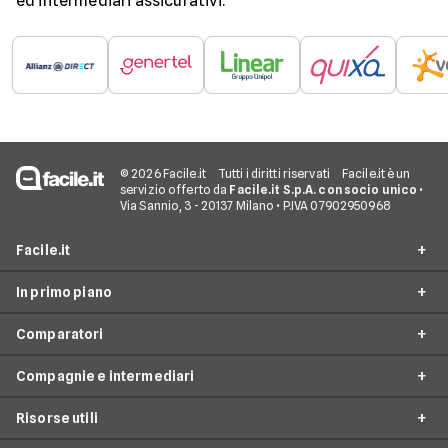
ed intermediari assicurativi.
© 2026 Facile.it
Tutti i diritti riservati
Facile.it è un
servizio offerto da
Facile.it S.p.A. con socio unico
•
Via Sannio, 3 - 20137 Milano • P.IVA 07902950968
Facile.it
In primo piano
Assicurazioni
Comparatori
Prestiti
Assicurazioni online
Mutui
Compagnie e intermediari
Assicurazione Auto
Preventivo assicurazione auto
Internet Casa
Assicurazione Moto
Risorse utili
Preventivo Assicurazione Moto
24hassistance
Luce e Gas
Assicurazione Viaggio