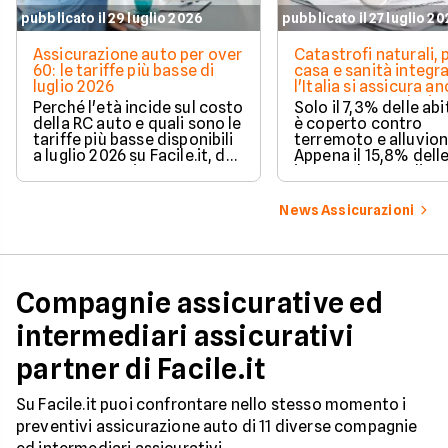
pubblicato il 29 luglio 2026
pubblicato il 27 luglio 2
Assicurazione auto per over
Catastrofi naturali, 
60: le tariffe più basse di
casa e sanità integra
luglio 2026
l'Italia si assicura a
troppo poco. I dati 
Perché l'età incide sul costo
Solo il 7,3% delle abi
della RC auto e quali sono le
è coperto contro
tariffe più basse disponibili
terremoto e alluvion
a luglio 2026 su Facile.it, da
Appena il 15,8% dell
106,32€ annui.
imprese ha la polizz
catastrofale obbligat
dati ANIA 2025 sul g
News Assicurazioni
assicurativo italiano
Compagnie assicurative ed
intermediari assicurativi
partner di Facile.it
Su Facile.it puoi confrontare nello stesso momento i
preventivi assicurazione auto di 11 diverse compagnie