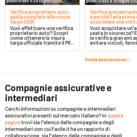
pubblicato il 20 luglio 2026
pubblicato il 15 luglio 2
Verifica proprietario auto:
Verifica gravami au
guida completa alla visura
e perché farla prima 
targa 2026
acquistare una vett
Vuoi effettuare una verifica
Vuoi acquistare un'
proprietario auto? Scopri
usata in sicurezza? 
come ottenere la visura
la verifica gravami a
targa ufficiale tramite il PRA
evitare vincoli, fermi
per controllare dati e
ipoteche. Scopri co
vincoli in totale sicurezza.
tutelare il tuo acqui
Guide Assicurazioni
Compagnie assicurative e
intermediari
Cerchi informazioni su compagnie e intermediari
assicurativi presenti sul mercato italiano? In
questa
pagina
trovi sia l’elenco delle compagnie e degli
intermediari con cui Facile.it ha un rapporto di
collaborazione, sia l’elenco delle compagnie e degli