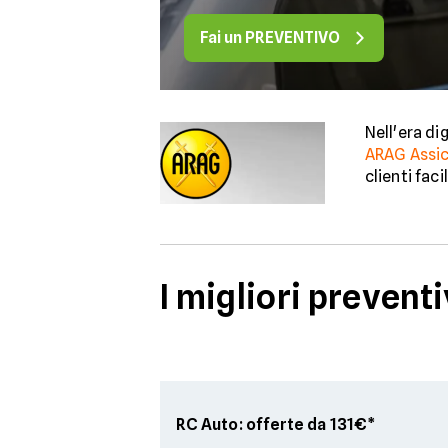
Fai un PREVENTIVO
Nell'era di
ARAG Assic
clienti fac
I migliori prevent
RC Auto: offerte da 131€*