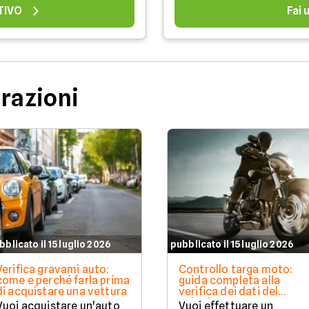
TIVO
Fai
urazioni
bblicato il 15 luglio 2026
pubblicato il 15 luglio 2026
Verifica gravami auto:
Controllo targa moto:
come e perché farla prima
guida completa alla
di acquistare una vettura
verifica dei dati del
veicolo
Vuoi acquistare un'auto
Vuoi effettuare un