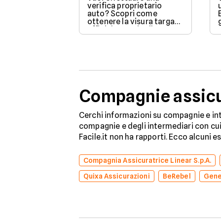
verifica proprietario
auto? Scopri come
ottenere la visura targa
ufficiale tramite il PRA per
controllare dati e vincoli
in totale sicurezza.
Compagnie assicur
Cerchi informazioni su compagnie e int
compagnie e degli intermediari con cui 
Facile.it non ha rapporti. Ecco alcuni e
Compagnia Assicuratrice Linear S.p.A.
Quixa Assicurazioni
BeRebel
Gene