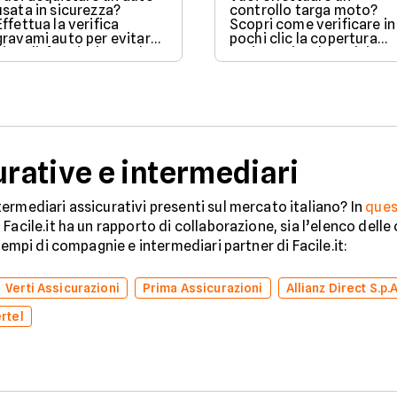
usata in sicurezza?
controllo targa moto?
Effettua la verifica
Scopri come verificare in
gravami auto per evitare
pochi clic la copertura
vincoli, fermi o ipoteche.
assicurativa, la revisione
Scopri come tutelare il
e lo stato legale del
tuo acquisto.
veicolo in sicurezza.
ative e intermediari
ermediari assicurativi presenti sul mercato italiano? In
ques
Facile.it ha un rapporto di collaborazione, sia l’elenco dell
sempi di compagnie e intermediari partner di Facile.it:
Verti Assicurazioni
Prima Assicurazioni
Allianz Direct S.p.A
rtel