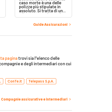
casa e la propr
caso morte è una delle
da eventi impr
polizze più stipulate in
importante. L
assoluto. Si tratta di una
compagnie ass
misura preventiva molto
offrono divers
rilevante quando si ha a
flessibili in ba
che fare con eventi
Guide Assicurazioni
esigenze di o
imponderabili. Scopriamo
la guida per or
di cosa si tratta e come
nella scelta mi
funziona un contratto di
questo genere.
ta pagina
trovi sia l’elenco delle
e compagnie e degli intermediari con cui
.
ConTe.it
Telepass S.p.A.
Compagnie assicurative e intermediari