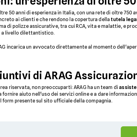
i: un'esperienza di oltre 50
e 50 anni di esperienza in Italia, con una rete di oltre 750 av
ncreto ai clienti e che rendono la copertura della
tutela lega
i polizze assicurative, tra cui RCA, vita e malattie, e prod
a livello dilettantistico.
ARAG incarica un avvocato direttamente al momento dell'aper
giuntivi di ARAG Assicurazio
ll'area riservata, non preoccuparti: ARAG ha un team di
assiste
ornire aiuto nell'uso dei servizi online e a dare informazioni 
il form presente sul sito ufficiale della compagnia.