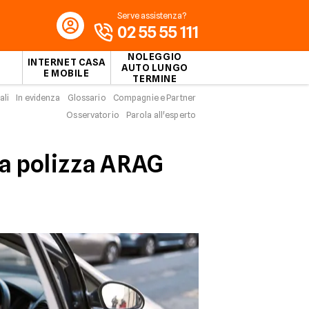
Serve assistenza?
02 55 55 111
NOLEGGIO
INTERNET CASA
AUTO LUNGO
E MOBILE
TERMINE
ali
In evidenza
Glossario
Compagnie e Partner
Osservatorio
Parola all'esperto
ua polizza ARAG