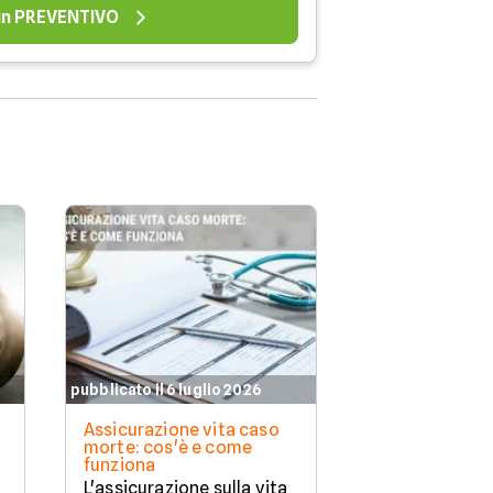
 un PREVENTIVO
pubblicato il 6 luglio 2026
pubblicato il 11 
Assicurazione vita caso
Assicurazione
morte: cos'è e come
copre e a chi 
funziona
Proteggere la 
L'assicurazione sulla vita