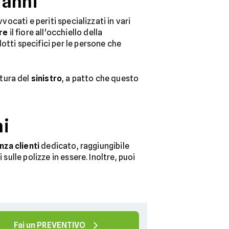
 anni
vocati e periti specializzati in vari
re
il fiore all'occhiello della
otti specifici per le persone che
tura del
sinistro
, a patto che questo
ni
nza clienti
dedicato, raggiungibile
sulle polizze in essere. Inoltre, puoi
Fai un PREVENTIVO