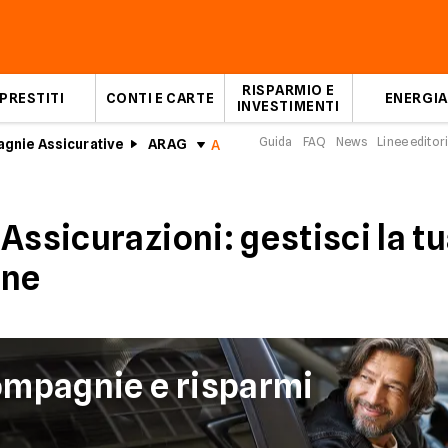
RISPARMIO E
PRESTITI
CONTI E CARTE
ENERGIA
INVESTIMENTI
Guida
FAQ
News
Linee editori
gnie Assicurative
ARAG
Area clienti ARAG Assicurazioni online
Assicurazioni: gestisci la t
ine
ompagnie e risparmi