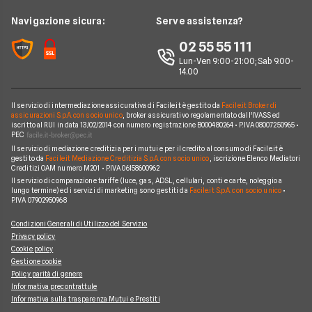
Domande Assicurazioni
Assicurazione Professionale
RC Familiare
Linear
News
Navigazione sicura:
Serve assistenza?
Glossario Assicurativo
Assicurazione Avvocati
Assicurazione Auto Mensile
Prima.it
Chi siamo
02 55 55 111
Notizie Assicurazioni
Assicurazione Infortuni
Quixa
Lun-Ven 9:00-21:00; Sab 9.00-
Perché scegliere Facile.it
Argomenti in evidenza Assicurazioni
Assicurazione Cane
14.00
Verti
Contatti
Assicurazione Smartphone
UnipolSai
Il servizio di intermediazione assicurativa di Facile.it è gestito da
Facile.it Broker di
Mappa del sito
Assicurazione Autocarro
assicurazioni S.p.A. con socio unico
, broker assicurativo regolamentato dall'IVASS ed
iscritto al RUI in data 13/02/2014 con numero registrazione B000480264 • P.IVA 08007250965 •
Allianz
PEC
Il servizio di mediazione creditizia per i mutui e per il credito al consumo di Facile.it è
Compagnie e intermediari
gestito da
Facile.it Mediazione Creditizia S.p.A. con socio unico
, iscrizione Elenco Mediatori
Creditizi OAM numero M201 • P.IVA 06158600962
Il servizio di comparazione tariffe (luce, gas, ADSL, cellulari, conti e carte, noleggio a
lungo termine) ed i servizi di marketing sono gestiti da
Facile.it S.p.A. con socio unico
•
P.IVA 07902950968
Condizioni Generali di Utilizzo del Servizio
Privacy policy
Cookie policy
Gestione cookie
Policy parità di genere
Informativa precontrattule
Informativa sulla trasparenza Mutui e Prestiti