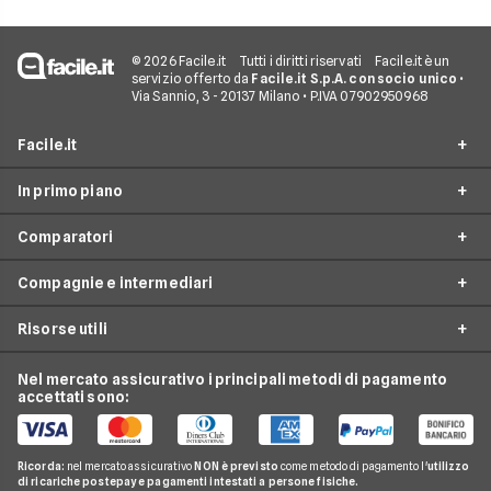
© 2026 Facile.it
Tutti i diritti riservati
Facile.it è un
servizio offerto da
Facile.it S.p.A. con socio unico
•
Via Sannio, 3 - 20137 Milano • P.IVA 07902950968
Facile.it
In primo piano
Assicurazioni
Comparatori
Prestiti
Assicurazioni online
Mutui
Compagnie e intermediari
Assicurazione Auto
Preventivo assicurazione auto
Internet Casa
Assicurazione Moto
Risorse utili
Preventivo Assicurazione Moto
24hassistance
Luce e Gas
Assicurazione Viaggio
Preventivo Assicurazione Autocarro
Bene Assicurazioni
Nel mercato assicurativo i principali metodi di pagamento
Conti e Carte
Osservatorio Assicurazioni
Assicurazione Casa
accettati sono:
Preventivo Assicurazione Casa
ConTe
Telefonia Mobile
Guida Assicurazioni
Assicurazione Vita
Preventivo Assicurazione Vita
Genertel
Pay TV
Agenzie Assicurative
Assicurazione Mutuo
Ricorda:
nel mercato assicurativo
NON è previsto
come metodo di pagamento l'
utilizzo
Preventivo Assicurazione Viaggio
Allianz Direct
di ricariche postepay e pagamenti intestati a persone fisiche.
Noleggio Lungo Termine