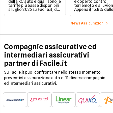
della RC auto e quali sono le
è coperto contro
tariffe più basse disponibili
terremoto e alluvion
a luglio 2026 su Facile.it, da
Appena il 15,8% dell
106,32€ annui.
imprese ha la polizz
catastrofale obbligat
dati ANIA 2025 sul g
News Assicurazioni
assicurativo italiano
Compagnie assicurative ed
intermediari assicurativi
partner di Facile.it
Su Facile.it puoi confrontare nello stesso momento i
preventivi assicurazione auto di 11 diverse compagnie
ed intermediari assicurativi.