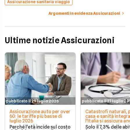
Assicurazione sanitaria viaggio
Argomenti in evidenza Assicurazioni
Ultime notizie Assicurazioni
pubblicato il 29 luglio 2026
pubblicato il 27 luglio 2
Assicurazione auto per over
Catastrofi naturali, 
60: le tariffe più basse di
casa e sanità integra
luglio 2026
l'Italia si assicura a
troppo poco. I dati 
Perché l'età incide sul costo
Solo il 7,3% delle abi