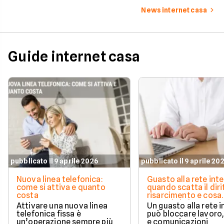
News internet casa
Guide internet casa
pubblicato il 9 aprile 2026
pubblicato il 9 aprile 20
Nuova linea telefonica:
Guasto alla rete inte
come si attiva e quanto
quando scatta il diri
costa
risarcimento e cosa
prevede la legge
Attivare una nuova linea
Un guasto alla rete 
telefonica fissa è
può bloccare lavoro,
un’operazione sempre più
e comunicazioni