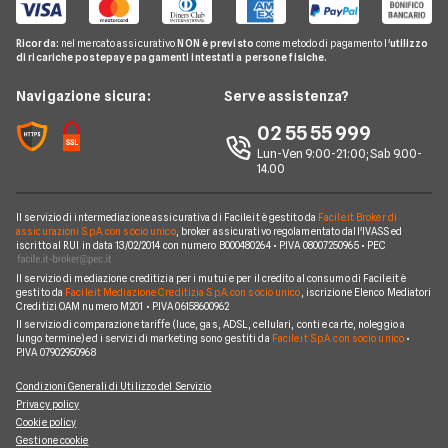
Internet Speed Test
Internet senza linea fissa
Offerte Internet Illimitato
Linkem
Pay TV
Guide Internet Casa
Ricorda:
nel mercato assicurativo
NON è previsto
come metodo di pagamento l'
utilizzo
Tiscali
di ricariche postepay e pagamenti intestati a persone fisiche.
Noleggio Lungo Termine
Argomenti in evidenza internet casa
Wind Tre
News
Navigazione sicura:
Serve assistenza?
Notizie internet casa
Aruba
Chi siamo
02 55 55 999
Domande frequenti internet casa
Eolo
Lun-Ven 9:00-21:00; Sab 9.00-
Perché scegliere Facile.it
Glossario internet casa
14.00
Sky Wifi
Contatti
Connessione Lenta
Operatori Internet Casa
Il servizio di intermediazione assicurativa di Facile.it è gestito da
Facile.it Broker di
Mappa del sito
assicurazioni S.p.A. con socio unico
, broker assicurativo regolamentato dall'IVASS ed
iscritto al RUI in data 13/02/2014 con numero B000480264 • P.IVA 08007250965 • PEC
Il servizio di mediazione creditizia per i mutui e per il credito al consumo di Facile.it è
gestito da
Facile.it Mediazione Creditizia S.p.A. con socio unico
, iscrizione Elenco Mediatori
Creditizi OAM numero M201 • P.IVA 06158600962
Il servizio di comparazione tariffe (luce, gas, ADSL, cellulari, conti e carte, noleggio a
lungo termine) ed i servizi di marketing sono gestiti da
Facile.it S.p.A. con socio unico
•
P.IVA 07902950968
Condizioni Generali di Utilizzo del Servizio
Privacy policy
Cookie policy
Gestione cookie