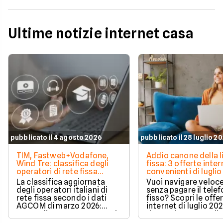
Ultime notizie internet casa
pubblicato il 4 agosto 2026
pubblicato il 28 luglio 2
TIM, Fastweb+Vodafone,
Addio canone della l
Wind Tre: classifica degli
fissa: 3 offerte inter
operatori di rete fissa
convenienti di luglio
secondo AGCOM
partire da 19,95€
La classifica aggiornata
Vuoi navigare veloce
degli operatori italiani di
senza pagare il tele
rete fissa secondo i dati
fisso? Scopri le offe
AGCOM di marzo 2026:
internet di luglio 20
quote di mercato, sorpassi
risparmiare e sceglie
e new entry.
tariffa perfetta per t