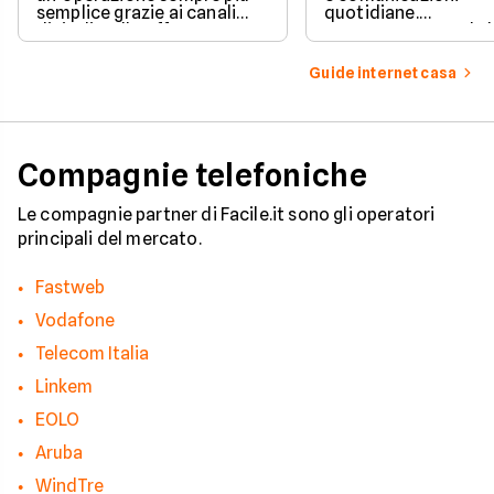
semplice grazie ai canali
quotidiane.
digitali e alle offerte
Fortunatamente, la 
integrate con internet casa.
prevede strumenti c
per ottenere un
Guide internet casa
risarcimento in caso
disservizi prolungati
Compagnie telefoniche
Le compagnie partner di Facile.it sono gli operatori
principali del mercato.
Fastweb
Vodafone
Telecom Italia
Linkem
EOLO
Aruba
WindTre