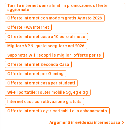
Tariffe internet senza limiti in promozione: offerte
aggiornate
Offerte Internet con modem gratis Agosto 2026
Offerte FWA Internet
Offerte internet casa a 10 euro al mese
Migliore VPN: quale scegliere nel 2026
Saponetta Wifi: scopri le migliori offerte per te
Offerte Internet Seconda Casa
Offerte Internet per Gaming
Offerte internet casa per studenti
Wi-Fi portatile: router mobile 5g, 4g e 3g
Internet casa con attivazione gratuita
Offerte internet key: ricaricabili e in abbonamento
Argomenti in evidenza internet casa