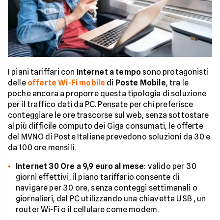
I piani tariffari con
Internet a tempo
sono protagonisti
delle
offerte Wi-Fi mobile
di
Poste Mobile
, tra le
poche ancora a proporre questa tipologia di soluzione
per il traffico dati da PC. Pensate per chi preferisce
conteggiare le ore trascorse sul web, senza sottostare
al più difficile computo dei Giga consumati, le offerte
del MVNO di Poste Italiane prevedono soluzioni da 30 e
da 100 ore mensili.
Internet 30 Ore a 9,9 euro al mese
: valido per 30
giorni effettivi, il piano tariffario consente di
navigare per 30 ore, senza conteggi settimanali o
giornalieri, dal PC utilizzando una chiavetta USB , un
router Wi-Fi o il cellulare come modem.