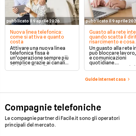
pubblicato il 9 aprile 2026
pubblicato il 9 aprile 20
Nuova linea telefonica:
Guasto alla rete inte
come si attiva e quanto
quando scatta il diri
costa
risarcimento e cosa
prevede la legge
Attivare una nuova linea
Un guasto alla rete 
telefonica fissa è
può bloccare lavoro,
un’operazione sempre più
e comunicazioni
semplice grazie ai canali
quotidiane.
digitali e alle offerte
Fortunatamente, la 
integrate con internet casa.
prevede strumenti c
per ottenere un
Guide internet casa
risarcimento in caso
disservizi prolungati
Compagnie telefoniche
Le compagnie partner di Facile.it sono gli operatori
principali del mercato.