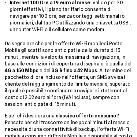
Internet 100 Ore a 19 euro al mese
: valido per 30
giorni effettivi, il piano tariffario consente di
navigare per 100 ore, senza conteggi settimanali o
giornalieri, dal tuo PC utilizzando una chiavetta USB ,
un router Wi-Fi o il cellulare come modem.
Da segnalare che per le offerte Wi-Fi mobiledi Poste
Mobile gli scatti sono anticipati e della durata di 15
minuti, mentre la velocità massima di navigazione, in
base alle condizioni di copertura di segnale, è quella del
4G a 150 Mbps
e del
3G è fino a 42 Mbps
. Al termine del
pacchetto di ore incluso nell’offerta, un SMS avvisa il
cliente del raggiungimento del limite mensile, superato
il quale è possibile continuare a navigare in Internet al
costo di 2,02 euro all’ora (IVA inclusa), sempre con
sessioni anticipate di 15 minuti.
E per chi desidera una
classica offerta consumo
?
Pensata per chi trascorre online pochi minuti al mese o
necessita di una connettività di backup, l’offerta Wi-Fi
mobile a consumo di Poste Mobile è disponibile al costo