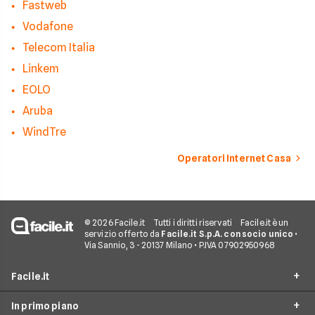
Fastweb
Vodafone
Telecom Italia
Linkem
EOLO
Aruba
WindTre
Operatori Internet Casa
© 2026 Facile.it
Tutti i diritti riservati
Facile.it è un
servizio offerto da
Facile.it S.p.A. con socio unico
•
Via Sannio, 3 - 20137 Milano • P.IVA 07902950968
Facile.it
In primo piano
Assicurazioni