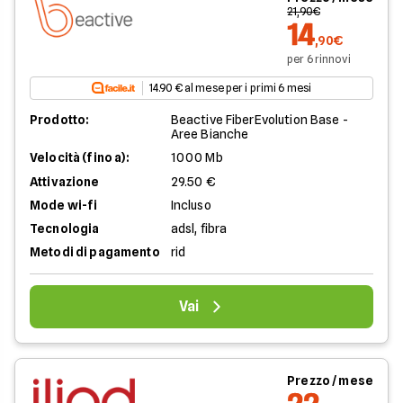
21,90€
14
,90€
per 6 rinnovi
14.90 € al mese per i primi 6 mesi
Prodotto:
Beactive FiberEvolution Base -
Aree Bianche
Velocità (fino a):
1000 Mb
Attivazione
29.50 €
Mode wi-fi
Incluso
Tecnologia
adsl, fibra
Metodi di pagamento
rid
Vai
Prezzo / mese