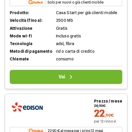
Solo per nuovi o già clienti mobile
Prodotto:
Casa Start per già clienti mobile
Velocità (fino a):
2500 Mb
Attivazione
Gratis
Mode wi-fi
Incluso gratis
Tecnologia
adsl, fibra
Metodi di pagamento
rid o carta di credito
Chiamate
consumo
Vai
Prezzo / mese
24,90€
22
,90€
per 12 rinnovi
22.90 € al mese per i primi 12 mesi