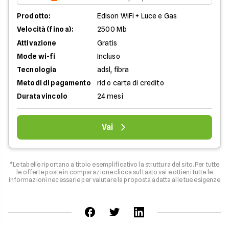
Prodotto:
Edison WiFi + Luce e Gas
Velocità (fino a):
2500 Mb
Attivazione
Gratis
Mode wi-fi
Incluso
Tecnologia
adsl, fibra
Metodi di pagamento
rid o carta di credito
Durata vincolo
24 mesi
Vai
*Le tabelle riportano a titolo esemplificativo la struttura del sito. Per tutte
le offerte poste in comparazione clicca sul tasto vai e ottieni tutte le
informazioni necessarie per valutare la proposta adatta alle tue esigenze