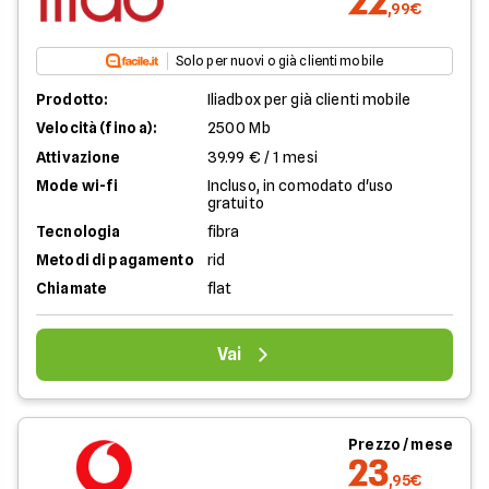
22
,99€
Solo per nuovi o già clienti mobile
Prodotto:
Iliadbox per già clienti mobile
Velocità (fino a):
2500 Mb
Attivazione
39.99 € / 1 mesi
Mode wi-fi
Incluso, in comodato d'uso
gratuito
Tecnologia
fibra
Metodi di pagamento
rid
Chiamate
flat
Vai
Prezzo / mese
23
,95€