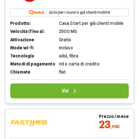
Solo per i nuovi o già clienti mobile
Prodotto:
Casa Start per già clienti mobile
Velocità (fino a):
2500 Mb
Attivazione
Gratis
Mode wi-fi
Incluso
Tecnologia
adsl, fibra
Metodi di pagamento
rid o carta di credito
Chiamate
flat
Vai
Prezzo / mese
23
,95€