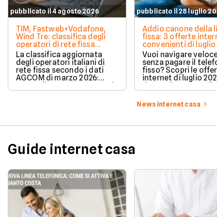
pubblicato il 4 agosto 2026
pubblicato il 28 luglio 2
TIM, Fastweb+Vodafone,
Addio canone della l
Wind Tre: classifica degli
fissa: 3 offerte inter
operatori di rete fissa
convenienti di luglio
secondo AGCOM
partire da 19,95€
La classifica aggiornata
Vuoi navigare veloce
degli operatori italiani di
senza pagare il tele
rete fissa secondo i dati
fisso? Scopri le offe
AGCOM di marzo 2026:
internet di luglio 20
quote di mercato, sorpassi
risparmiare e sceglie
e new entry.
tariffa perfetta per t
News internet casa
Guide internet casa