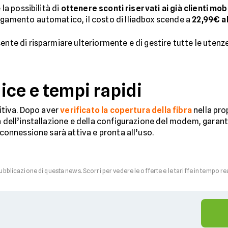
 la possibilità di
ottenere sconti riservati ai già clienti mobi
agamento automatico, il costo di Iliadbox scende a
22,99€ a
sente di risparmiare ulteriormente e di gestire tutte le uten
ice e tempi rapidi
uitiva. Dopo aver
verificato la copertura della fibra
nella pro
rà dell’installazione e della configurazione del modem, garan
 connessione sarà attiva e pronta all’uso.
pubblicazione di questa news. Scorri per vedere le offerte e le tariffe in tempo re