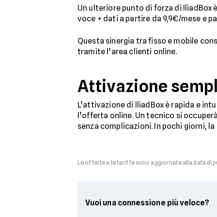
Un ulteriore punto di forza di IliadBox è
voce + dati a partire da 9,9€/mese e p
Questa sinergia tra fisso e mobile con
tramite l’area clienti online.
Attivazione sempl
L’attivazione di IliadBox è rapida e int
l’offerta online. Un tecnico si occupe
senza complicazioni. In pochi giorni, la
Le offerte e le tariffe sono aggiornate alla data di 
Vuoi una connessione più veloce?