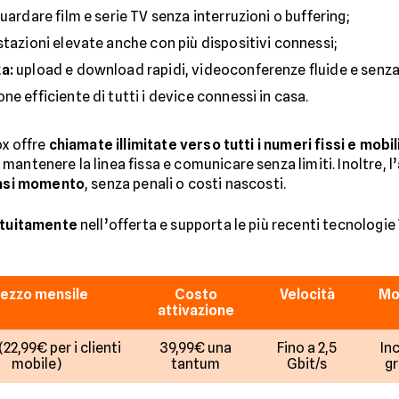
uardare film e serie TV senza interruzioni o buffering;
stazioni elevate anche con più dispositivi connessi;
a:
upload e download rapidi, videoconferenze fluide e senza 
ne efficiente di tutti i device connessi in casa.
ox offre
chiamate illimitate verso tutti i numeri fissi e mobil
antenere la linea fissa e comunicare senza limiti. Inoltre, l’
siasi momento
, senza penali o costi nascosti.
atuitamente
nell’offerta e supporta le più recenti tecnologi
ezzo mensile
Costo
Velocità
Mo
attivazione
22,99€ per i clienti
39,99€ una
Fino a 2,5
In
mobile)
tantum
Gbit/s
gr