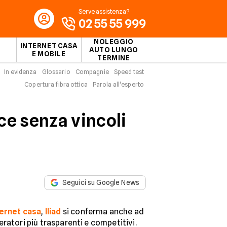
Serve assistenza?
02 55 55 999
NOLEGGIO
INTERNET CASA
AUTO LUNGO
E MOBILE
TERMINE
In evidenza
Glossario
Compagnie
Speed test
Copertura fibra ottica
Parola all'esperto
oce senza vincoli
Seguici su Google News
ternet casa
,
Iliad
si conferma anche ad
ratori più trasparenti e competitivi.