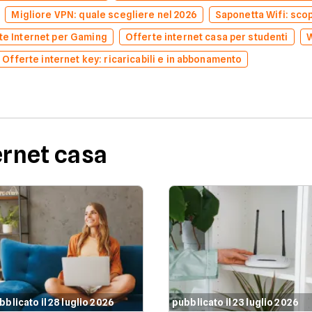
Migliore VPN: quale scegliere nel 2026
Saponetta Wifi: scopr
te Internet per Gaming
Offerte internet casa per studenti
W
Offerte internet key: ricaricabili e in abbonamento
ernet casa
bblicato il 28 luglio 2026
pubblicato il 23 luglio 2026