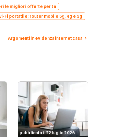
i le migliori offerte per te
i-Fi portatile: router mobile 5g, 4g e 3g
Argomenti in evidenza internet casa
pubblicato il 22 luglio 2026
pubblicato il 21 l