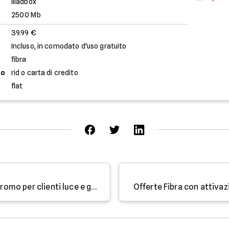
Iliadbox
2500 Mb
39.99 €
Incluso, in comodato d'uso gratuito
fibra
to
rid o carta di credito
flat
Offerte internet di aprile 2026: promo per clienti luce e gas
Offerte Fibra con attivaz