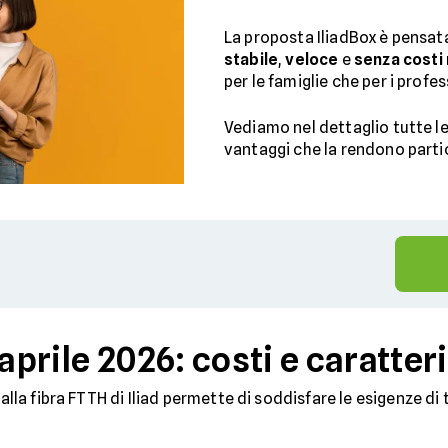
La proposta IliadBox è pensat
stabile
,
veloce
e
senza costi
per le famiglie che per i profes
Vediamo nel dettaglio tutte le
vantaggi che la rendono part
 aprile 2026: costi e caratter
alla fibra FTTH di Iliad permette di soddisfare le esigenze di t