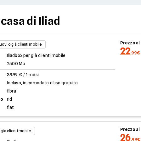
 casa di Iliad
Prezzo a
uovi o già clienti mobile
22
,99€
Iliadbox per già clienti mobile
2500 Mb
39.99 € / 1 mesi
Incluso, in comodato d'uso gratuito
fibra
to
rid
flat
Prezzo a
 già clienti mobile
26
,99€