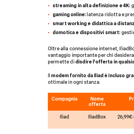
streaming in alta definizione e 4K:
g
gaming online:
latenza ridotta e pre
smart working e didattica a distanz
domotica e dispositivi smart:
gestio
Oltre alla connessione internet, IliadB
vantaggio importante per chi desidera m
permette di
disdire l’offerta in qual
Il
modem fornito da Iliad è incluso gr
ottimale in ogni stanza.
Compagnia
Nome
Pr
offerta
Iliad
IliadBox
26,99€ (