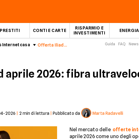
RISPARMIO E
PRESTITI
CONTI E CARTE
ENERGIA
INVESTIMENTI
Guida
FAQ
News
 Internet casa
Offerta Iliadbox
d aprile 2026: fibra ultravel
04-2026
|
2
min di lettura
|
Pubblicato da
Marta Radavelli
Nel mercato delle
offerte in
aprile 2026 come uno degli ope