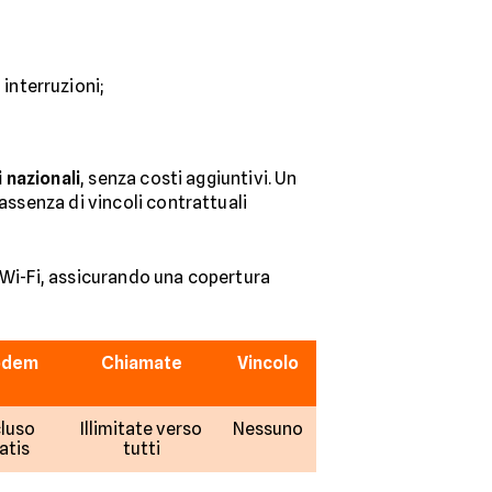
interruzioni;
i nazionali
, senza costi aggiuntivi. Un
assenza di vincoli contrattuali
e Wi-Fi, assicurando una copertura
dem
Chiamate
Vincolo
cluso
Illimitate verso
Nessuno
atis
tutti