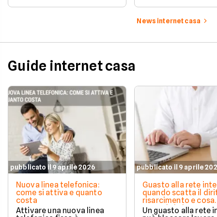
quote di mercato, sorpassi
risparmiare e sceglie
e new entry.
tariffa perfetta per t
News internet casa
Guide internet casa
pubblicato il 9 aprile 2026
pubblicato il 9 aprile 20
Nuova linea telefonica:
Guasto alla rete inte
come si attiva e quanto
quando scatta il diri
costa
risarcimento e cosa
prevede la legge
Attivare una nuova linea
Un guasto alla rete 