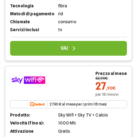
Tecnologia
fibra
Metodi di pagamento
rid
Chiamate
consumo
Servizi inclusi
tv
VAI
Prezzo al mese
62,90€
27
,90€
per 18 rinnovi
27.90 € al mese per i primi 18 mesi
Prodotto:
Sky Wifi + Sky TV + Calcio
Velocità (fino a):
1000 Mb
Attivazione
Gratis