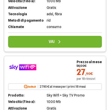
Velocità (fino a):
1000 Mb
Attivazione
Gratis
Tecnologia
adsl, fibra
Metodi di pagamento
rid
Chiamate
consumo
VAI
Prezzo al mese
54,00€
27
,90€
per 18 rinnovi
27.90 € al mese per i primi 18 mesi
Prodotto:
Sky Wifi + Sky TV Promo
Velocità (fino a):
1000 Mb
Attivazione
Gratis