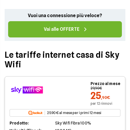
Vuoi una connessione più veloce?
Vai alle OFFERTE
Le tariffe internet casa di Sky
Wifi
Prezzo al mese
29,90€
25
,90€
per 12 rinnovi
25.90 € al mese per i primi 12 mesi
Prodotto:
Sky Wifi Fibra100%