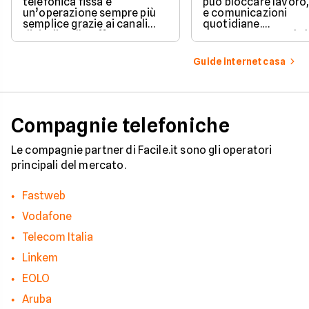
telefonica fissa è
può bloccare lavoro,
un’operazione sempre più
e comunicazioni
semplice grazie ai canali
quotidiane.
digitali e alle offerte
Fortunatamente, la 
integrate con internet casa.
prevede strumenti c
per ottenere un
Guide internet casa
risarcimento in caso
disservizi prolungati
Compagnie telefoniche
Le compagnie partner di Facile.it sono gli operatori
principali del mercato.
Fastweb
Vodafone
Telecom Italia
Linkem
EOLO
Aruba