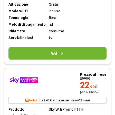
Attivazione
Gratis
Mode wi-fi
Incluso
Tecnologia
fibra
Metodi di pagamento
rid
Chiamate
consumo
Servizi inclusi
tv
VAI
Prezzo al mese
29,90€
22
,90€
per 12 rinnovi
22.90 € al mese per i primi 12 mesi
Prodotto:
Sky Wifi Promo FTTH