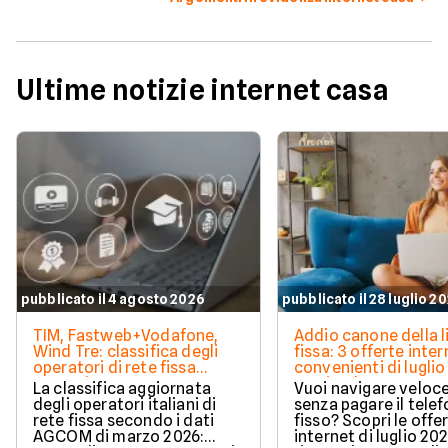
Ultime notizie internet casa
pubblicato il 4 agosto 2026
pubblicato il 28 luglio 2
TIM, Fastweb+Vodafone,
Addio canone della l
Wind Tre: classifica degli
fissa: 3 offerte inter
operatori di rete fissa
convenienti di luglio
secondo AGCOM
partire da 19,95€
La classifica aggiornata
Vuoi navigare veloce
degli operatori italiani di
senza pagare il tele
rete fissa secondo i dati
fisso? Scopri le offe
AGCOM di marzo 2026:
internet di luglio 20