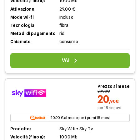
Velocità (fino a):
1000 Mb
Attivazione
29.00 €
Mode wi-fi
Incluso
Tecnologia
fibra
Metodi di pagamento
rid
Chiamate
consumo
VAI
Prezzo al mese
29,90€
20
,90€
per 18 rinnovi
20.90 € al mese per i primi 18 mesi
Prodotto:
Sky Wifi + Sky Tv
Velocità (fino a):
1000 Mb