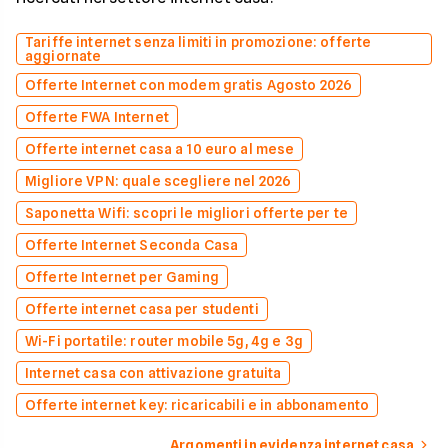
Tariffe internet senza limiti in promozione: offerte
aggiornate
Offerte Internet con modem gratis Agosto 2026
Offerte FWA Internet
Offerte internet casa a 10 euro al mese
Migliore VPN: quale scegliere nel 2026
Saponetta Wifi: scopri le migliori offerte per te
Offerte Internet Seconda Casa
Offerte Internet per Gaming
Offerte internet casa per studenti
Wi-Fi portatile: router mobile 5g, 4g e 3g
Internet casa con attivazione gratuita
Offerte internet key: ricaricabili e in abbonamento
Argomenti in evidenza internet casa