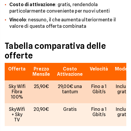
Costo di attivazione
: gratis, rendendola
particolarmente conveniente per nuovi utenti
Vincolo
: nessuno, il che aumenta ulteriormente il
valore di questa offerta combinata
Tabella comparativa delle
offerte
Offerta
Prezzo
Costo
Velocità
Mode
Mensile
Attivazione
Sky Wifi
25,90€
29,00€ una
Fino a 1
Inclus
Fibra
tantum
Gbit/s
gratis
100%
SkyWifi
20,90€
Gratis
Fino a 1
Inclus
+ Sky
Gbit/s
gratis
TV