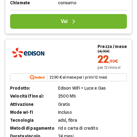
Chiamate
consumo
Vai
Prezzo / mese
24,90€
22
,90€
per 12 rinnovi
22.90 € al mese per i primi 12 mesi
Prodotto:
Edison WiFi + Luce e Gas
Velocità (fino a):
2500 Mb
Attivazione
Gratis
Mode wi-fi
Incluso
Tecnologia
adsl, fibra
Metodi di pagamento
rid o carta di credito
Durata vincolo
24 mesi