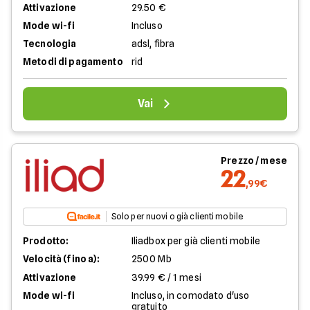
Attivazione
29.50 €
Mode wi-fi
Incluso
Tecnologia
adsl, fibra
Metodi di pagamento
rid
Vai
Prezzo / mese
22
,99€
Solo per nuovi o già clienti mobile
Prodotto:
Iliadbox per già clienti mobile
Velocità (fino a):
2500 Mb
Attivazione
39.99 € / 1 mesi
Mode wi-fi
Incluso, in comodato d'uso
gratuito