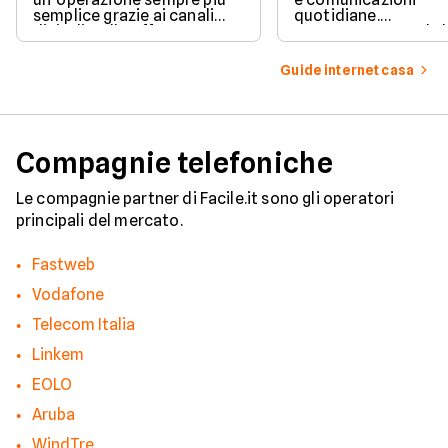
semplice grazie ai canali
quotidiane.
digitali e alle offerte
Fortunatamente, la 
integrate con internet casa.
prevede strumenti c
per ottenere un
Guide internet casa
risarcimento in caso
disservizi prolungati
Compagnie telefoniche
Le compagnie partner di Facile.it sono gli operatori
principali del mercato.
Fastweb
Vodafone
Telecom Italia
Linkem
EOLO
Aruba
WindTre