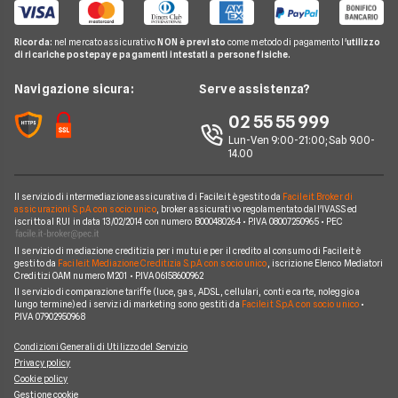
Internet Speed Test
Internet senza linea fissa
Offerte Internet Illimitato
Linkem
Pay TV
Guide Internet Casa
Ricorda:
nel mercato assicurativo
NON è previsto
come metodo di pagamento l'
utilizzo
Tiscali
di ricariche postepay e pagamenti intestati a persone fisiche.
Noleggio Lungo Termine
Argomenti in evidenza internet casa
Wind Tre
News
Navigazione sicura:
Serve assistenza?
Notizie internet casa
Aruba
Chi siamo
02 55 55 999
Domande frequenti internet casa
Eolo
Lun-Ven 9:00-21:00; Sab 9.00-
Perché scegliere Facile.it
Glossario internet casa
14.00
Sky Wifi
Contatti
Connessione Lenta
Operatori Internet Casa
Il servizio di intermediazione assicurativa di Facile.it è gestito da
Facile.it Broker di
Mappa del sito
assicurazioni S.p.A. con socio unico
, broker assicurativo regolamentato dall'IVASS ed
iscritto al RUI in data 13/02/2014 con numero B000480264 • P.IVA 08007250965 • PEC
Il servizio di mediazione creditizia per i mutui e per il credito al consumo di Facile.it è
gestito da
Facile.it Mediazione Creditizia S.p.A. con socio unico
, iscrizione Elenco Mediatori
Creditizi OAM numero M201 • P.IVA 06158600962
Il servizio di comparazione tariffe (luce, gas, ADSL, cellulari, conti e carte, noleggio a
lungo termine) ed i servizi di marketing sono gestiti da
Facile.it S.p.A. con socio unico
•
P.IVA 07902950968
Condizioni Generali di Utilizzo del Servizio
Privacy policy
Cookie policy
Gestione cookie