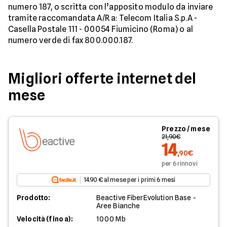
numero 187, o scritta con l’apposito modulo da inviare
tramite raccomandata A/R a: Telecom Italia S.p.A -
Casella Postale 111 - 00054 Fiumicino (Roma) o al
numero verde di fax 800.000.187.
Migliori offerte internet del
mese
Prezzo / mese
21,90€
14
,90€
per 6 rinnovi
14.90 € al mese per i primi 6 mesi
Prodotto:
Beactive FiberEvolution Base -
Aree Bianche
Velocità (fino a):
1000 Mb