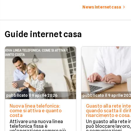
e new entry.
tariffa perfetta per t
News internet casa
Guide internet casa
pubblicato il 9 aprile 2026
pubblicato il 9 aprile 20
Nuova linea telefonica:
Guasto alla rete inte
come si attiva e quanto
quando scatta il diri
costa
risarcimento e cosa
prevede la legge
Attivare una nuova linea
Un guasto alla rete 
telefonica fissa è
può bloccare lavoro,
un’operazione sempre più
e comunicazioni