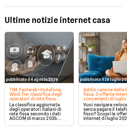
Ultime notizie internet casa
pubblicato il 4 agosto 2026
pubblicato il 28 luglio 2
TIM, Fastweb+Vodafone,
Addio canone della l
Wind Tre: classifica degli
fissa: 3 offerte inter
operatori di rete fissa
convenienti di luglio
secondo AGCOM
partire da 19,95€
La classifica aggiornata
Vuoi navigare veloce
degli operatori italiani di
senza pagare il tele
rete fissa secondo i dati
fisso? Scopri le offe
AGCOM di marzo 2026:
internet di luglio 20
quote di mercato, sorpassi
risparmiare e sceglie