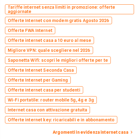
Tariffe internet senza limiti in promozione: offerte
aggiornate
Offerte Internet con modem gratis Agosto 2026
Offerte FWA Internet
Offerte internet casa a 10 euro al mese
Migliore VPN: quale scegliere nel 2026
Saponetta Wifi: scopri le migliori offerte per te
Offerte Internet Seconda Casa
Offerte Internet per Gaming
Offerte internet casa per studenti
Wi-Fi portatile: router mobile 5g, 4g e 3g
Internet casa con attivazione gratuita
Offerte internet key: ricaricabili e in abbonamento
Argomenti in evidenza internet casa