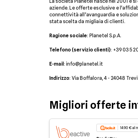
La società Planetel nasce nel 2001 e s
aziende. Le offerte esclusive e l'affida
connettività all'avanguardia e soluzioni
stata scelta da migliaia di clienti.
Ragione sociale
: Planetel S.p.A.
Telefono (servizio clienti)
: +39 035 
E-mail
: info@planetel.it
Indirizzo
: Via Boffalora, 4 - 24048 Trev
Migliori offerte i
14.90 € al