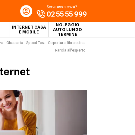
Serve assistenza?
02 55 55 999
NOLEGGIO
INTERNET CASA
AUTO LUNGO
E MOBILE
TERMINE
za
Glossario
Speed Test
Copertura fibra ottica
Parola all'esperto
nternet