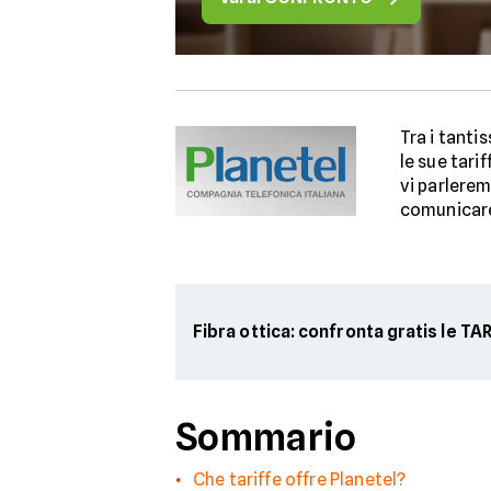
Tra i tanti
le sue tarif
vi parlerem
comunicare
Fibra ottica: confronta gratis le TA
Sommario
Che tariffe offre Planetel?