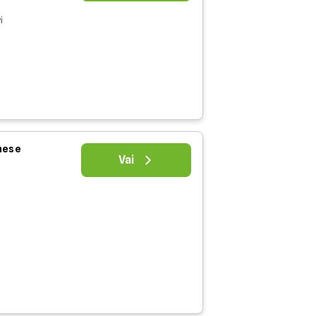
i
 mese
Vai