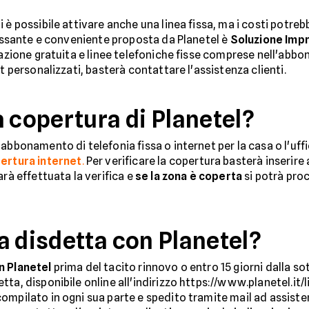
 è possibile attivare anche una linea fissa, ma i costi potre
eressante e conveniente proposta da Planetel è
Soluzione Impr
llazione gratuita e linee telefoniche fisse comprese nell'a
t personalizzati, basterà contattare l'assistenza clienti.
 copertura di Planetel?
bbonamento di telefonia fissa o internet per la casa o l'uffic
pertura internet
.
Per verificare la copertura basterà inserire
arà effettuata la verifica e
se la zona è coperta
si potrà proc
a disdetta con Planetel?
n Planetel
prima del tacito rinnovo o entro 15 giorni dalla s
ta, disponibile online all'indirizzo https://www.planetel.it/l
ompilato in ogni sua parte e spedito tramite mail ad assiste