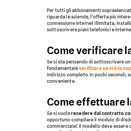
Per tutti gli abbonamenti sopraelencati
riguarda le aziende, l'offerta più int
connessione internet illimitata, insta
sottoscrivere piani telefonici e interne
Come verificare la
Se si sta pensando di sottoscrivere un a
fondamentale
verificare se vi è la co
indirizzo completo. In pochi secondi, s
conveniente.
Come effettuare l
Se si vuole
recedere dal contratto co
opportuno compilare il modulo di disdet
commerciale/. Il modello deve essere c