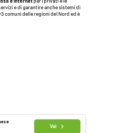
issa e internet
per i privati e le
servizi e di garantire anche sistemi di
 93 comuni delle regioni del Nord ed è
 mese
Vai