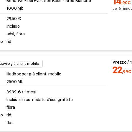
14
Beactive FiberEvolution Base - Aree Bianche
,90€
1000 Mb
per 6 rinnov
29.50 €
Incluso
adsl, fibra
to
rid
Prezzo /
uovi o già clienti mobile
22
,99€
Iliadbox per già clienti mobile
2500 Mb
39.99 € / 1 mesi
Incluso, in comodato d'uso gratuito
fibra
to
rid
flat