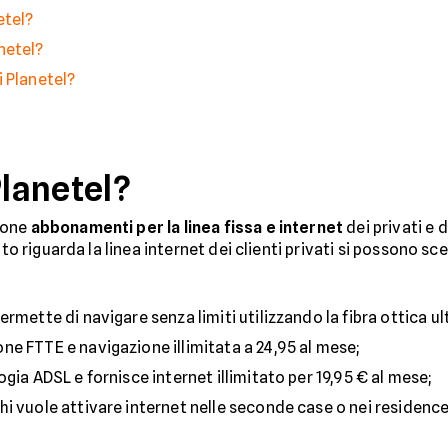
etel?
netel?
 Planetel?
Planetel?
pone
abbonamenti per la linea fissa e internet
dei privati e 
to riguarda la linea internet dei clienti privati si possono sce
ermette di navigare senza limiti utilizzando la fibra ottica ul
ne FTTE e navigazione illimitata a 24,95 al mese;
gia ADSL e fornisce internet illimitato per 19,95 € al mese;
 chi vuole attivare internet nelle seconde case o nei residen