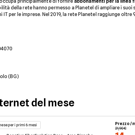
i occupa principalmente di fornire
abbonamenti per la linea f
bilità della rete hanno permesso a Planetel di ampliare i suoi 
 IT per le imprese. Nel 2019, la rete Planetel raggiunge oltre
204070
iolo (BG)
nternet del mese
Prezzo /
 mese per i primi 6 mesi
21,90€