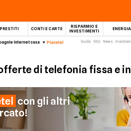
RISPARMIO E
PRESTITI
CONTI E CARTE
ENERGIA
INVESTIMENTI
Guida
FAQ
News
In eviden
agnie internet casa
Planetel
offerte di telefonia fissa e i
tel
con gli altri
rcato!