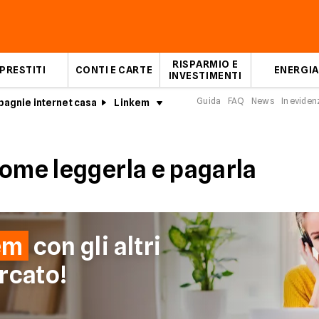
RISPARMIO E
PRESTITI
CONTI E CARTE
ENERGIA
INVESTIMENTI
Guida
FAQ
News
In eviden
agnie internet casa
Linkem
Bolletta Linkem
come leggerla e pagarla
em
con gli altri
rcato!