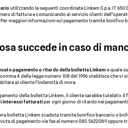
cario
utilizzando le seguenti coordinate Linkem S.p.a. IT 6
numero di fattura e comunicando al servizio clienti dell’opera
Per maggiori informazioni sul pagamento tramite bonifico ban
cosa succede in caso di ma
cato pagamento o ritardo della bolletta Linkem
e quale si
comma 4 della legge numero 108 del 1996 stabilisce che vi sian
bitare al cliente l'indennità di mora.
gamento della bolletta Linkem, il cliente sarebbe tutelato. Il 
i interessi fatturati
per ogni giorno di ritardo nei pagamenti
 una bolletta Linkem scaduta tramite bonifico bancario o bo
cevuta di pagamento via fax al numero 080 5622089 oppure tr