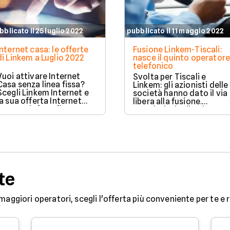
bblicato il 25 luglio 2022
pubblicato il 11 maggio 2022
Internet casa: le offerte
Fusione Linkem-Tiscali:
di Linkem a Luglio 2022
nasce il quinto operatore
telefonico
Vuoi attivare Internet
Svolta per Tiscali e
Casa senza linea fissa?
Linkem: gli azionisti delle
Scegli Linkem Internet e
società hanno dato il via
la sua offerta Internet
libera alla fusione.
senza telefono fisso.
Prenderà vita il quinto
Quali sono le migliori
operatore nazionale nell
offerte Internet Linkem?
telefonia fissa e il primo
Scoprile su Facile.it,
negli accessi
leader nel confronto di
ultrabroadband, con
soluzioni Adsl, Fibra e
tecnologie 5G Fwa–Ftth.
Wireless.
Sarà rilanciato anche il
digital, attraverso il
te
portale Tiscali.it.
maggiori operatori, scegli l'offerta più conveniente per te e ri