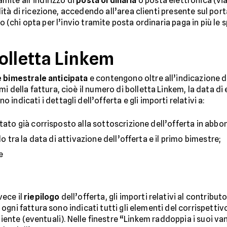
amite all’indirizzo di
posta ordinaria
o posta elettronica (vi
tà di ricezione, accedendo all’area clienti presente sul port
to (chi opta per l’invio tramite posta ordinaria paga in più le 
olletta Linkem
 bimestrale anticipata
e contengono oltre all’indicazione de
remi della fattura, cioè il numero di bolletta Linkem, la data d
 indicati i dettagli dell’offerta e gli importi relativi a:
stato già corrisposto alla sottoscrizione dell’offerta in abb
do tra la data di attivazione dell’offerta e il primo bimestre;
e
ece il
riepilogo
dell’offerta, gli importi relativi al contribut
gni fattura sono indicati tutti gli elementi del corrispettivo,
cliente (eventuali). Nelle finestre “Linkem raddoppia i suoi 