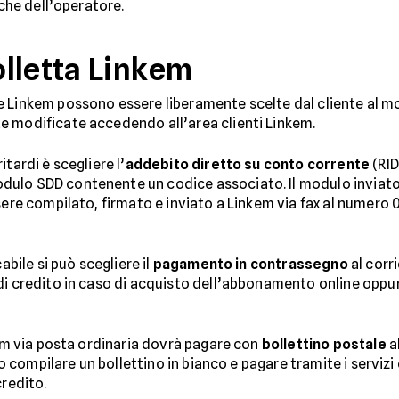
iche dell’operatore.
lletta Linkem
e Linkem possono essere liberamente scelte dal cliente al 
e modificate accedendo all’area clienti Linkem.
tardi è scegliere l’
addebito diretto su conto corrente
(RID
ulo SDD contenente un codice associato. Il modulo inviato 
ssere compilato, firmato e inviato a Linkem via fax al numero
abile si può scegliere il
pagamento in contrassegno
al corr
di credito in caso di acquisto dell’abbonamento online oppur
kem via posta ordinaria dovrà pagare con
bollettino postale
a
, o compilare un bollettino in bianco e pagare tramite i servizi
credito.