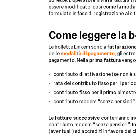
bollette. L’operatore invia la fattura tr
essere modificato, così come la modali
formulate in fase di registrazione al si
Come leggere la b
Le bollette Linkem sono a
fatturazione
delle
modalità di pagamento
, gli est
pagamento. Nella
prima fattura
vengono
contributo di attivazione (se non è 
rata del contributo fisso per il perio
contributo fisso per il primo bimestr
contributo modem “senza pensieri”.
Le
fatture successive
conterranno inv
contributo modem “senza pensieri”. In o
(eventuali) ed accrediti in favore del 