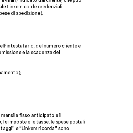
a
e-mail
) indicato dal cliente, che può
ale Linkem con le credenziali
spese di spedizione).
ll’intestatario, del numero cliente e
i emissione e la scadenza del
onamento);
o mensile fisso anticipato e il
 le imposte e le tasse, le spese postali
vantaggi” e “Linkem ricorda” sono