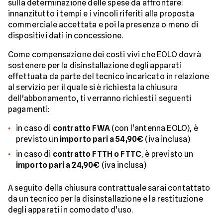
sulla determinazione delle spese da affrontare:
innanzitutto i tempi e i vincoli riferiti alla proposta
commerciale accettata e poi la presenza o meno di
dispositivi dati in concessione.
Come compensazione dei costi vivi che EOLO dovrà
sostenere per la disinstallazione degli apparati
effettuata da parte del tecnico incaricato in relazione
al servizio per il quale si è richiesta la chiusura
dell'abbonamento, ti verranno richiesti i seguenti
pagamenti:
in caso di
contratto FWA
(con l'antenna EOLO), è
previsto un
importo pari a 54,90€
(iva inclusa)
in caso di
contratto FTTH o FTTC
, è previsto un
importo pari a 24,90€
(iva inclusa)
A seguito della chiusura contrattuale sarai contattato
da un tecnico per la disinstallazione e la restituzione
degli apparati in comodato d'uso.