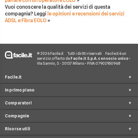
parlare con un operatore EOLO
»
Vuoi conoscere la qualità dei servizi di questa
compagnia? Leggi
le opinioni e recensioni dei servizi
ADSL e Fibra EOLO
»
© 2026 Facile.it
Tutti i diritti riservati
Facile.it è un
servizio offerto da
Facile.it S.p.A. con socio unico
•
Via Sannio, 3 - 20137 Milano • P.IVA 07902950968
Facile.it
In primo piano
Assicurazioni
Comparatori
Prestiti
Offerte Fibra
Mutui
Compagnie
Offerte ADSL
Migliore Connessione Internet
Internet Casa
Offerte Internet Casa
Risorse utili
Offerte Internet Satellitare
Tim
Luce e Gas
Offerte Internet Mobile