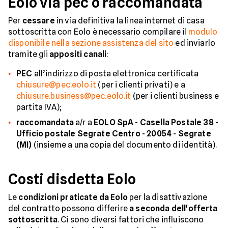
Eolo via pec o raccomandata
Per
cessare
in via definitiva la linea internet di casa
sottoscritta con Eolo è necessario compilare il
modulo
disponibile nella sezione assistenza del sito
ed inviarlo
tramite gli
appositi canali
:
PEC
all’indirizzo di posta elettronica certificata
chiusure@pec.eolo.it
(per i clienti privati) e a
chiusure.business@pec.eolo.it
(per i clienti business e
partita IVA);
raccomandata
a/r a
EOLO SpA - Casella Postale 38 -
Ufficio postale Segrate Centro - 20054 - Segrate
(MI)
(insieme a una copia del documento di identità).
Costi disdetta Eolo
Le
condizioni praticate da Eolo
per la disattivazione
del contratto possono differire
a seconda dell'offerta
sottoscritta
. Ci sono diversi fattori che influiscono