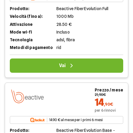
Prodotto:
Beactive FiberEvolution Full
Velocità (fino a):
1000 Mb
Attivazione
28.50 €
Mode wi-fi
Incluso
Tecnologia
adsl, fibra
Metodi di pagamento
rid
Vai
Prezzo / mese
21,90€
14
,90€
per 6 rinnovi
14.90 € al mese per i primi 6 mesi
Prodotto:
Beactive FiberEvolution Base -