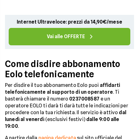
Internet Ultraveloce: prezzi da 14,90€/mese
Vai alle OFFERTE
Come disdire abbonamento
Eolo telefonicamente
Per disdire il tuo abbonamento Eolo puoi
affidarti
telefonicamente al supporto di un operatore
. Ti
basterà chiamare il numero
0237008587
e un
operatore EOLO ti darà ti darà tutte le indicazioni per
procedere con la tua richiesta. Il servizio è attivo
dal
lunedì al venerdì
(esclusivi festivi)
dalle 9:00 alle
19:00
.
A partire dalla
pagina dedicata
sul sito ufficiale del