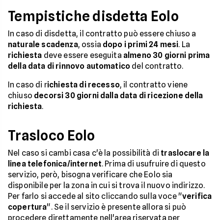
Tempistiche disdetta Eolo
In caso di disdetta, il contratto può essere chiuso a
naturale scadenza
, ossia
dopo i primi 24 mesi
. La
richiesta
deve essere eseguita
almeno 30 giorni prima
della data di rinnovo automatico
del contratto.
In caso di r
ichiesta di recesso
, il contratto viene
chiuso
decorsi 30 giorni dalla data di ricezione della
richiesta
.
Trasloco Eolo
Nel caso si cambi casa c'è la possibilità di
traslocare la
linea telefonica/internet
. Prima di usufruire di questo
servizio, però, bisogna verificare che Eolo sia
disponibile per la zona in cui si trova il nuovo indirizzo.
Per farlo si accede al sito cliccando sulla voce "
verifica
copertura
". Se il servizio è presente allora si può
procedere direttamente nell'area riservata per