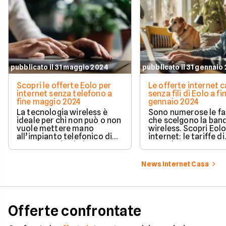
pubblicato il 31 maggio 2024
pubblicato il 31 gennaio
Scopri le offerte Eolo per
Le offerte internet 
internet senza telefono a
senza fili di Eolo a fi
fine maggio 2024
gennaio 2024
La tecnologia wireless è
Sono numerose le fa
ideale per chi non può o non
che scelgono la band
vuole mettere mano
wireless. Scopri Eol
all’impianto telefonico di
internet: le tariffe di
casa. Scopri Eolo internet:
gennaio 2024 per na
le tariffe di maggio 2024
velocemente anche 
dell’operatore FWA più
si è raggiunti dalla fi
News Internet Casa
diffuso in Italia.
Offerte confrontate