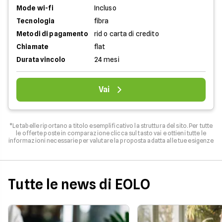
Mode wi-fi
Incluso
Tecnologia
fibra
Metodi di pagamento
rid o carta di credito
Chiamate
flat
Durata vincolo
24 mesi
Vai
*Le tabelle riportano a titolo esemplificativo la struttura del sito. Per tutte
le offerte poste in comparazione clicca sul tasto vai e ottieni tutte le
informazioni necessarie per valutare la proposta adatta alle tue esigenze
Tutte le news di EOLO