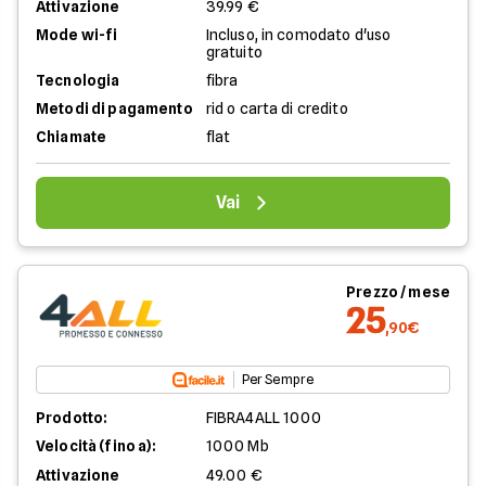
Attivazione
39.99 €
Mode wi-fi
Incluso, in comodato d'uso
gratuito
Tecnologia
fibra
Metodi di pagamento
rid o carta di credito
Chiamate
flat
Vai
Prezzo / mese
25
,90€
Per Sempre
Prodotto:
FIBRA4ALL 1000
Velocità (fino a):
1000 Mb
Attivazione
49.00 €