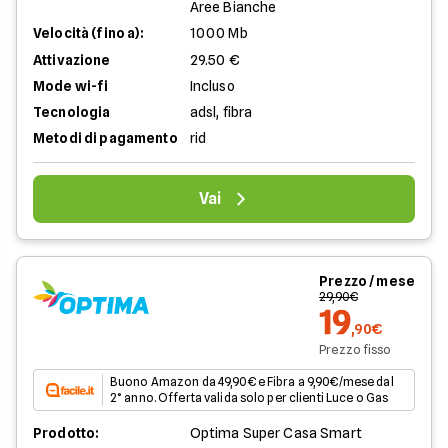
Aree Bianche
Velocità (fino a):
1000 Mb
Attivazione
29.50 €
Mode wi-fi
Incluso
Tecnologia
adsl, fibra
Metodi di pagamento
rid
Vai
Prezzo / mese
29,90€
19
,90€
Prezzo fisso
Buono Amazon da 49,90€ e Fibra a 9,90€/mese dal
2° anno. Offerta valida solo per clienti Luce o Gas
Prodotto:
Optima Super Casa Smart