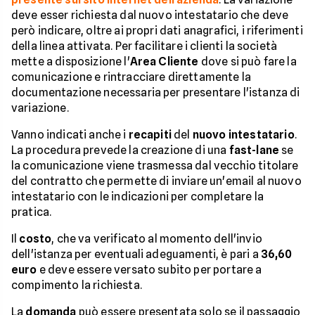
deve esser richiesta dal nuovo intestatario che deve
però indicare, oltre ai propri dati anagrafici, i riferimenti
della linea attivata. Per facilitare i clienti la società
mette a disposizione l'
Area Cliente
dove si può fare la
comunicazione e rintracciare direttamente la
documentazione necessaria per presentare l'istanza di
variazione.
Vanno indicati anche i
recapiti
del
nuovo intestatario
.
La procedura prevede la creazione di una
fast-lane
se
la comunicazione viene trasmessa dal vecchio titolare
del contratto che permette di inviare un'email al nuovo
intestatario con le indicazioni per completare la
pratica.
Il
costo
, che va verificato al momento dell'invio
dell'istanza per eventuali adeguamenti, è pari a
36,60
euro
e deve essere versato subito per portare a
compimento la richiesta.
La
domanda
può essere presentata solo se il passaggio