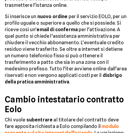
trasmettere l'istanza online.
Si inserisce un
nuovo ordine
per il servizio EOLO, per un
profilo uguale o superiore a quello che si possiede. Si
riceve così un'
email di conferma
per l'attivazione. A
quel punto si chiede l'assistenza amministrativa per
chiudere il vecchio abbonamento. L'eventuale credito
residuo viene trasferito. Se oltre a internet si detiene
un numero telefonico fisso si può ottenere il
trasferimento a patto che sia in una zona con il
medesimo prefisso. Tutto l'iter avviene online dall'area
riservati e non vengono applicati costi per il
disbrigo
della pratica amministrativa
.
Cambio intestatario contratto
Eolo
Chi vuole
subentrare
al titolare del contratto deve
fare apposita richiesta a Eolo compilando il
modulo
presente sul sito internet dell'azienda
. La variazione