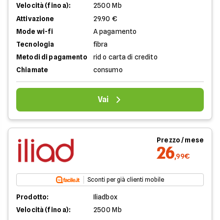
Velocità (fino a):
2500 Mb
Attivazione
29.90 €
Mode wi-fi
A pagamento
Tecnologia
fibra
Metodi di pagamento
rid o carta di credito
Chiamate
consumo
Vai
Prezzo / mese
26
,99€
Sconti per già clienti mobile
Prodotto:
Iliadbox
Velocità (fino a):
2500 Mb