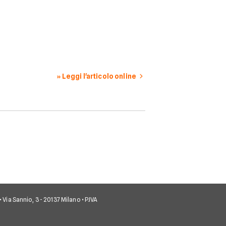
» Leggi l'articolo online
• Via Sannio, 3 - 20137 Milano • P.IVA