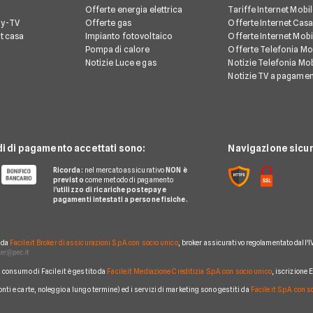
Offerte energia elettrica
Tariffe Internet Mobi
ay-TV
Offerte gas
Offerte Internet Casa
et casa
Impianto fotovoltaico
Offerte Internet Mobi
Pompa di calore
Offerte Telefonia Mob
Notizie Luce e gas
Notizie Telefonia Mob
Notizie TV a pagame
di di pagamento accettati sono:
Navigazione sicur
Ricorda:
nel mercato assicurativo
NON è
previsto
come metodo di pagamento
l'
utilizzo di ricariche postepay e
pagamenti intestati a persone fisiche.
o da
Facile.it Broker di assicurazioni S.p.A. con socio unico
, broker assicurativo regolamentato dall'I
al consumo di Facile.it è gestito da
Facile.it Mediazione Creditizia S.p.A. con socio unico
, iscrizione
conti e carte, noleggio a lungo termine) ed i servizi di marketing sono gestiti da
Facile.it S.p.A. con 