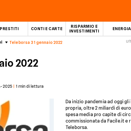
RISPARMIO E
PRESTITI
CONTI E CARTE
ENERGIA
INVESTIMENTI
Uf
oi
Teleborsa 31 gennaio 2022
aio 2022
3-2025
|
1
min di lettura
Da inizio pandemia ad oggi gli 
propria, oltre 2 miliardi di eu
spesa media pro capite di circa
commissionata da Facile.it e r
Teleborsa.