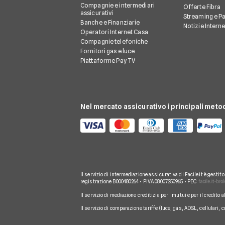
Compagnie e intermediari
Offerte Fibra
assicurativi
Streaming e P
Banche e Finanziarie
Notizie Intern
Operatori Internet Casa
Compagnie telefoniche
Fornitori gas e luce
Piattaforme Pay TV
Nel mercato assicurativo i principali meto
Il servizio di intermediazione assicurativa di Facile.it è gestit
registrazione B000480264 • P.IVA 08007250965 • PEC
Il servizio di mediazione creditizia per i mutui e per il credito 
Il servizio di comparazione tariffe (luce, gas, ADSL, cellulari, 