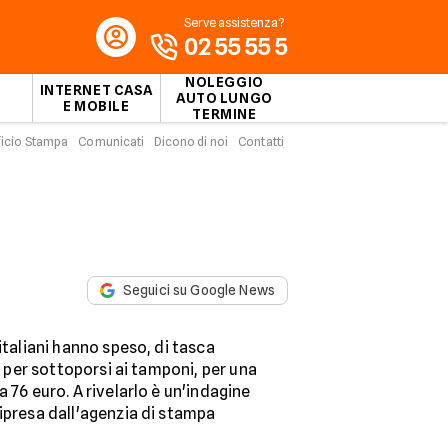
Serve assistenza?
02 55 55 5
NOLEGGIO
INTERNET CASA
AUTO LUNGO
E MOBILE
TERMINE
ficio Stampa
Comunicati
Dicono di noi
Contatti
Seguici su Google News
italiani hanno speso, di tasca
ro per sottoporsi ai tamponi, per una
 76 euro. A rivelarlo è un'indagine
ipresa dall'agenzia di stampa