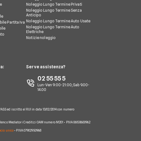
le
Noleggio Lungo Termine Privati
Noleggio Lungo Termine Senza
Anticipo
le
Noleggio Lungo Termine Auto Usate
ile Partita Iva
Noleggio Lungo Termine Auto
ile
Elettriche
nto
Notizie noleggio
a:
Serve assistenza?
02 55 55 5
Lun-Ven 9:00-21:00; Sab 9.00-
14.00
VASS ed iscritto al RUI in data 13/02/2014 con numero
 Elenco Mediatori Creditizi OAM numero M201 • P.IVA 06158600962
socio unico
• P.IVA 07902950968