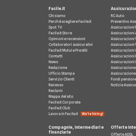
Facile.it
Assicurazio
Chi siamo
RC Auto
Perché scegliere Facile.it
Preventivo Ass
Spot TV
Assicurazioni
Facile.it Store
Assicurazioni
Opinioni e recensioni
Assicurazioni 
Collaboratori assicurativi
Assicurazioni 
Facile.it Mutui e Prestiti
Assicurazioni
Contatti
Assicurazioni 
News
Assicurazioni
Redazione
Assicurazione
Ufficio Stampa
Assicurazione
Servizio Clienti
Fondi pension
Recesso
Notizie Assicu
Reclami
Mappa del sito
Facile.it Corporate
Facile.it Club
We're hiring!
Lavora in Facile.it
Compagnie, intermediari e
Offerte Int
finanziarie
Offerte ADSL