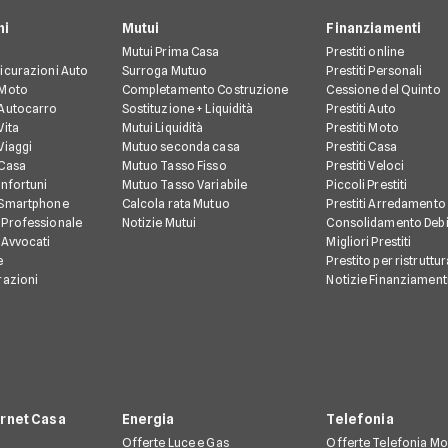
ni
Mutui
Finanziamenti
Mutui Prima Casa
Prestiti online
icurazioni Auto
Surroga Mutuo
Prestiti Personali
 Moto
Completamento Costruzione
Cessione del Quinto
 Autocarro
Sostituzione + Liquidità
Prestiti Auto
Vita
Mutui Liquidità
Prestiti Moto
Viaggi
Mutuo seconda casa
Prestiti Casa
 Casa
Mutuo Tasso Fisso
Prestiti Veloci
Infortuni
Mutuo Tasso Variabile
Piccoli Prestiti
 Smartphone
Calcola rata Mutuo
Prestiti Arredamento
 Professionale
Notizie Mutui
Consolidamento Debi
 Avvocati
Migliori Prestiti
e
Prestito per ristruttu
razioni
Notizie Finanziament
ernet Casa
Energia
Telefonia
Offerte Luce e Gas
Offerte Telefonia Mo