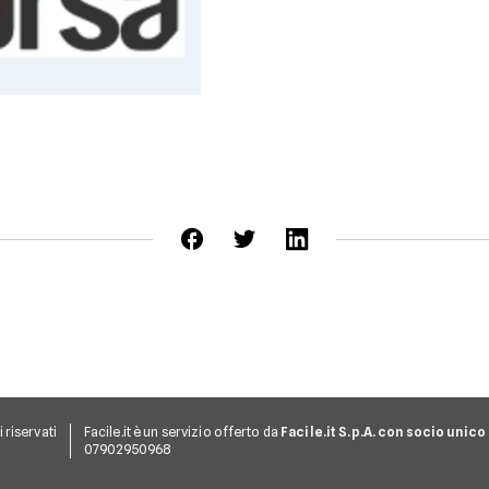
ti riservati
Facile.it è un servizio offerto da
Facile.it S.p.A. con socio unico
07902950968