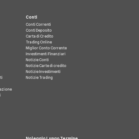
Conti
Conti Correnti
Conti Deposito
Carta di Credito
Trading Online
Miglior Conto Corrente
Investimenti Finanziari
Notizie Conti
Notizie Carte di credito
Notizie Investimenti
ti
Notizie Trading
razione
i
Noleggio Lungo Termine