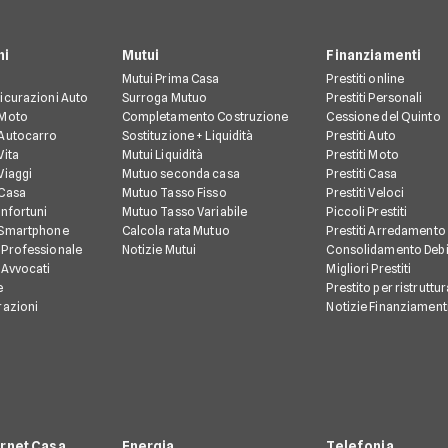
ni
Mutui
Finanziamenti
Mutui Prima Casa
Prestiti online
icurazioni Auto
Surroga Mutuo
Prestiti Personali
 Moto
Completamento Costruzione
Cessione del Quinto
 Autocarro
Sostituzione + Liquidità
Prestiti Auto
Vita
Mutui Liquidità
Prestiti Moto
Viaggi
Mutuo seconda casa
Prestiti Casa
 Casa
Mutuo Tasso Fisso
Prestiti Veloci
Infortuni
Mutuo Tasso Variabile
Piccoli Prestiti
 Smartphone
Calcola rata Mutuo
Prestiti Arredamento
 Professionale
Notizie Mutui
Consolidamento Debi
 Avvocati
Migliori Prestiti
e
Prestito per ristruttu
razioni
Notizie Finanziament
ernet Casa
Energia
Telefonia