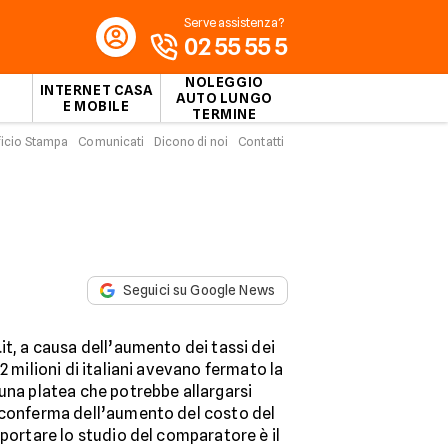
Serve assistenza?
02 55 55 5
NOLEGGIO
INTERNET CASA
AUTO LUNGO
E MOBILE
TERMINE
ficio Stampa
Comunicati
Dicono di noi
Contatti
Seguici su Google News
it, a causa dell’aumento dei tassi dei
2 milioni di italiani avevano fermato la
una platea che potrebbe allargarsi
 conferma dell’aumento del costo del
iportare lo studio del comparatore è il