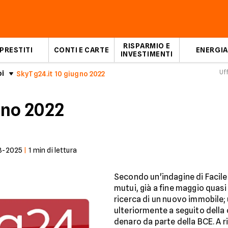
RISPARMIO E
PRESTITI
CONTI E CARTE
ENERGIA
INVESTIMENTI
Uf
oi
SkyTg24.it 10 giugno 2022
gno 2022
3-2025
|
1
min di lettura
Secondo un'indagine di Facile.
mutui, già a fine maggio quasi 
ricerca di un nuovo immobile; 
ulteriormente a seguito della
denaro da parte della BCE. A r