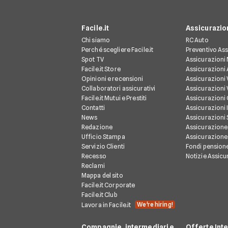
Facile.it
Assicurazio
Chi siamo
RC Auto
Perché scegliere Facile.it
Preventivo Ass
Spot TV
Assicurazioni
Facile.it Store
Assicurazioni
Opinioni e recensioni
Assicurazioni 
Collaboratori assicurativi
Assicurazioni 
Facile.it Mutui e Prestiti
Assicurazioni
Contatti
Assicurazioni 
News
Assicurazioni
Redazione
Assicurazione
Ufficio Stampa
Assicurazione
Servizio Clienti
Fondi pension
Recesso
Notizie Assicu
Reclami
Mappa del sito
Facile.it Corporate
Facile.it Club
We're hiring!
Lavora in Facile.it
Compagnie, intermediari e
Offerte Int