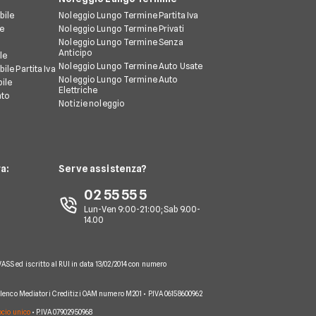
bile
Noleggio Lungo Termine Partita Iva
le
Noleggio Lungo Termine Privati
Noleggio Lungo Termine Senza
Anticipo
le
Noleggio Lungo Termine Auto Usate
ile Partita Iva
Noleggio Lungo Termine Auto
ile
Elettriche
nto
Notizie noleggio
a:
Serve assistenza?
02 55 55 5
Lun-Ven 9:00-21:00; Sab 9.00-
14.00
VASS ed iscritto al RUI in data 13/02/2014 con numero
 Elenco Mediatori Creditizi OAM numero M201 • P.IVA 06158600962
socio unico
• P.IVA 07902950968