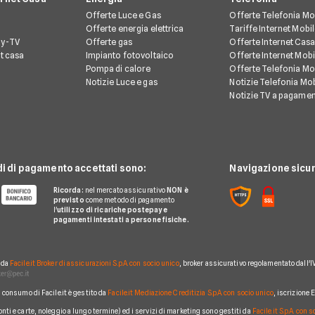
Offerte Luce e Gas
Offerte Telefonia Mo
Offerte energia elettrica
Tariffe Internet Mobi
ay-TV
Offerte gas
Offerte Internet Casa
et casa
Impianto fotovoltaico
Offerte Internet Mobi
Pompa di calore
Offerte Telefonia Mob
Notizie Luce e gas
Notizie Telefonia Mob
Notizie TV a pagame
di di pagamento accettati sono:
Navigazione sicur
Ricorda:
nel mercato assicurativo
NON è
previsto
come metodo di pagamento
l'
utilizzo di ricariche postepay e
pagamenti intestati a persone fisiche.
o da
Facile.it Broker di assicurazioni S.p.A. con socio unico
, broker assicurativo regolamentato dall'I
al consumo di Facile.it è gestito da
Facile.it Mediazione Creditizia S.p.A. con socio unico
, iscrizione
conti e carte, noleggio a lungo termine) ed i servizi di marketing sono gestiti da
Facile.it S.p.A. con 