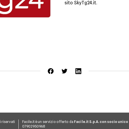
sito SkyTg24.it.
ti riservati
Facile.it è un servizio offerto da
Facile.it S.p.A. con socio unico
07902950968