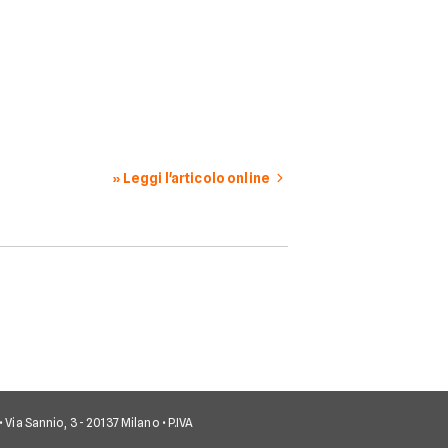
» Leggi l'articolo online
• Via Sannio, 3 - 20137 Milano • P.IVA