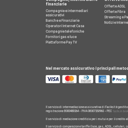
finanziarie
Offerte ADSL
Compagnie e intermediari
Offerte Fibra
assicurativi
Streaming e P
Banche e Finanziarie
Notizie Intern
Operatori Internet Casa
Compagnie telefoniche
Fornitori gas e luce
Piattaforme Pay TV
Nel mercato assicurativo i principali meto
Il servizio di intermediazione assicurativa di Facile.it è gestit
registrazione B000480264 • P.IVA 08007250965 • PEC
Il servizio di mediazione creditizia per i mutui e per il credito 
Il servizio di comparazione tariffe (luce, gas, ADSL, cellulari, 