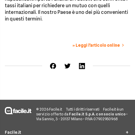
tassi italiani per richiedere un mutuo con quelli
internazionali. Il nostro Paese è uno dei più convenienti
in questi termini.
» Leggi l'articolo online
© 2026 Facile.it
Tutti i diritti riservati
Facile.it è un
servizio offerto da
Facile.it S.p.A. con socio unico
•
Via Sannio, 3 - 20137 Milano • P.IVA 07902950968
Facile.it