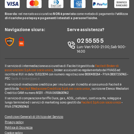
Noleggio Lungo Termine Privati
Consolidamento Debiti
Reclami
Pompa di calore
Notizie Investimenti
Notizie Assicurazioni
Offerte Internet Mobile
Noleggio Lungo Termine Senza Anticipo
Migliori Prestiti
Mappa del sito
Ricorda:
nel mercato assicurativo
NON è previsto
come metodo di pagamento l'
utilizzo
Notizie Luce e gas
Notizie Trading
Offerte Telefonia Mobile Partita Iva
di ricariche postepay e pagamenti intestati a persone fisiche.
Noleggio Lungo Termine Auto Usate
Prestito per ristrutturazione
Facile.it Corporate
Notizie Telefonia Mobile
Navigazione sicura:
Serve assistenza?
Noleggio Lungo Termine Auto Elettriche
Notizie Finanziamenti
Facile.it Club
Notizie TV a pagamento
02 55 55 5
Notizie noleggio
We're hiring!
Lavora in Facile.it
Lun-Ven 9:00-21:00; Sab 9.00-
14.00
Il servizio di intermediazione assicurativa di Facile.it è gestito da
Facile.it Broker di
assicurazioni S.p.A. con socio unico
, broker assicurativo regolamentato dall'IVASS ed
iscritto al RUI in data 13/02/2014 con numero registrazione B000480264 • P.IVA 08007250965 •
PEC
Il servizio di mediazione creditizia per i mutui e per il credito al consumo di Facile.it è
gestito da
Facile.it Mediazione Creditizia S.p.A. con socio unico
, iscrizione Elenco Mediatori
Creditizi OAM numero M201 • P.IVA 06158600962
Il servizio di comparazione tariffe (luce, gas, ADSL, cellulari, conti e carte, noleggio a
lungo termine) ed i servizi di marketing sono gestiti da
Facile.it S.p.A. con socio unico
•
P.IVA 07902950968
Condizioni Generali di Utilizzo del Servizio
Privacy policy
Politica di Sicurezza
Cookie policy