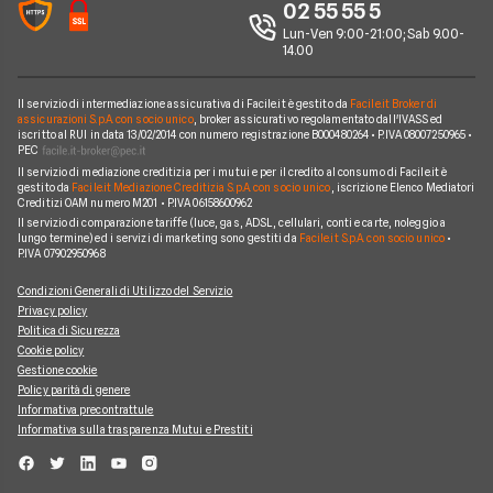
02 55 55 5
Notizie noleggio
We're hiring!
Lavora in Facile.it
Lun-Ven 9:00-21:00; Sab 9.00-
14.00
Il servizio di intermediazione assicurativa di Facile.it è gestito da
Facile.it Broker di
assicurazioni S.p.A. con socio unico
, broker assicurativo regolamentato dall'IVASS ed
iscritto al RUI in data 13/02/2014 con numero registrazione B000480264 • P.IVA 08007250965 •
PEC
Il servizio di mediazione creditizia per i mutui e per il credito al consumo di Facile.it è
gestito da
Facile.it Mediazione Creditizia S.p.A. con socio unico
, iscrizione Elenco Mediatori
Creditizi OAM numero M201 • P.IVA 06158600962
Il servizio di comparazione tariffe (luce, gas, ADSL, cellulari, conti e carte, noleggio a
lungo termine) ed i servizi di marketing sono gestiti da
Facile.it S.p.A. con socio unico
•
P.IVA 07902950968
Condizioni Generali di Utilizzo del Servizio
Privacy policy
Politica di Sicurezza
Cookie policy
Gestione cookie
Policy parità di genere
Informativa precontrattule
Informativa sulla trasparenza Mutui e Prestiti