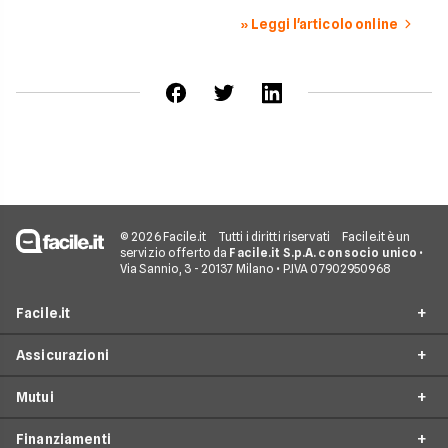
» Leggi l'articolo online
© 2026 Facile.it
Tutti i diritti riservati
Facile.it è un
servizio offerto da
Facile.it S.p.A. con socio unico
•
Via Sannio, 3 - 20137 Milano • P.IVA 07902950968
Facile.it
Assicurazioni
Chi siamo
Mutui
Perché scegliere Facile.it
RC Auto
Spot TV
Finanziamenti
Preventivo Assicurazioni Auto