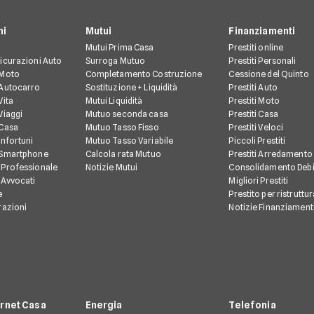
ni
Mutui
Finanziamenti
Mutui Prima Casa
Prestiti online
icurazioni Auto
Surroga Mutuo
Prestiti Personali
 Moto
Completamento Costruzione
Cessione del Quinto
 Autocarro
Sostituzione + Liquidità
Prestiti Auto
Vita
Mutui Liquidità
Prestiti Moto
Viaggi
Mutuo seconda casa
Prestiti Casa
 Casa
Mutuo Tasso Fisso
Prestiti Veloci
Infortuni
Mutuo Tasso Variabile
Piccoli Prestiti
 Smartphone
Calcola rata Mutuo
Prestiti Arredamento
 Professionale
Notizie Mutui
Consolidamento Debi
 Avvocati
Migliori Prestiti
e
Prestito per ristruttu
razioni
Notizie Finanziament
ernet Casa
Energia
Telefonia