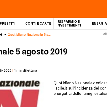
RISPARMIO E
PRESTITI
CONTI E CARTE
ENERGIA
INVESTIMENTI
Uf
oi
Quotidiano Nazionale 5 agosto 2019
ale 5 agosto 2019
08-2025
|
1
min di lettura
Quotidiano Nazionale dedica 
Facile.it sull'incidenza del co
energetici delle famiglie italia