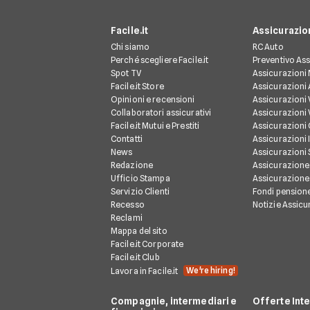
Facile.it
Assicurazio
Chi siamo
RC Auto
Perché scegliere Facile.it
Preventivo Ass
Spot TV
Assicurazioni
Facile.it Store
Assicurazioni
Opinioni e recensioni
Assicurazioni 
Collaboratori assicurativi
Assicurazioni 
Facile.it Mutui e Prestiti
Assicurazioni
Contatti
Assicurazioni 
News
Assicurazioni
Redazione
Assicurazione
Ufficio Stampa
Assicurazione
Servizio Clienti
Fondi pension
Recesso
Notizie Assicu
Reclami
Mappa del sito
Facile.it Corporate
Facile.it Club
We're hiring!
Lavora in Facile.it
Compagnie, intermediari e
Offerte Int