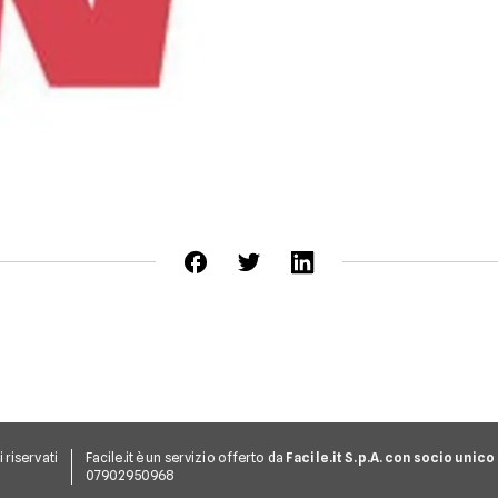
ti riservati
Facile.it è un servizio offerto da
Facile.it S.p.A. con socio unico
07902950968