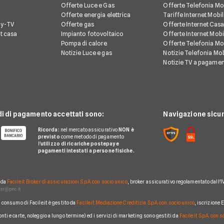
Offerte Luce e Gas
Offerte Telefonia Mo
Offerte energia elettrica
Tariffe Internet Mobi
ay-TV
Offerte gas
Offerte Internet Casa
et casa
Impianto fotovoltaico
Offerte Internet Mobi
Pompa di calore
Offerte Telefonia Mob
Notizie Luce e gas
Notizie Telefonia Mob
Notizie TV a pagame
di di pagamento accettati sono:
Navigazione sicur
Ricorda:
nel mercato assicurativo
NON è
previsto
come metodo di pagamento
l'
utilizzo di ricariche postepay e
pagamenti intestati a persone fisiche.
o da
Facile.it Broker di assicurazioni S.p.A. con socio unico
, broker assicurativo regolamentato dall'I
al consumo di Facile.it è gestito da
Facile.it Mediazione Creditizia S.p.A. con socio unico
, iscrizione
conti e carte, noleggio a lungo termine) ed i servizi di marketing sono gestiti da
Facile.it S.p.A. con 