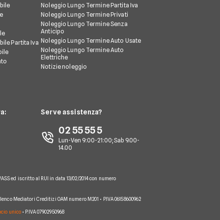
bile
Noleggio Lungo Termine Partita Iva
le
Noleggio Lungo Termine Privati
Noleggio Lungo Termine Senza
Anticipo
le
Noleggio Lungo Termine Auto Usate
ile Partita Iva
Noleggio Lungo Termine Auto
ile
Elettriche
nto
Notizie noleggio
a:
Serve assistenza?
02 55 55 5
Lun-Ven 9:00-21:00; Sab 9.00-
14.00
VASS ed iscritto al RUI in data 13/02/2014 con numero
 Elenco Mediatori Creditizi OAM numero M201 • P.IVA 06158600962
socio unico
• P.IVA 07902950968