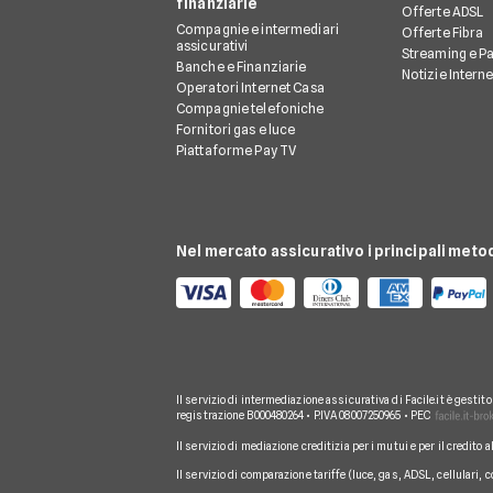
finanziarie
Offerte ADSL
Compagnie e intermediari
Offerte Fibra
assicurativi
Streaming e P
Banche e Finanziarie
Notizie Intern
Operatori Internet Casa
Compagnie telefoniche
Fornitori gas e luce
Piattaforme Pay TV
Nel mercato assicurativo i principali meto
Il servizio di intermediazione assicurativa di Facile.it è gestit
registrazione B000480264 • P.IVA 08007250965 • PEC
Il servizio di mediazione creditizia per i mutui e per il credito 
Il servizio di comparazione tariffe (luce, gas, ADSL, cellulari, 