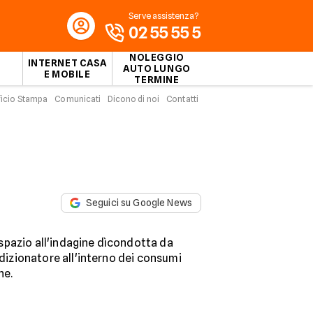
Serve assistenza?
02 55 55 5
NOLEGGIO
INTERNET CASA
AUTO LUNGO
E MOBILE
TERMINE
ficio Stampa
Comunicati
Dicono di noi
Contatti
Seguici su Google News
spazio all'indagine dìcondotta da
ndizionatore all'interno dei consumi
ne.