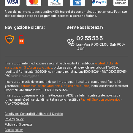
Consolidamento Debiti
Reclami
Pompa di calore
Notizie Investimenti
Notizie Assicurazioni
Offerte Internet Mobile
Noleggio Lungo Termine Senza Anticipo
Migliori Prestiti
Mappa del sito
Ricorda:
nel mercato assicurativo
NON è previsto
come metodo di pagamento l'
utilizzo
Notizie Luce e gas
Notizie Trading
Offerte Telefonia Mobile Partita Iva
di ricariche postepay e pagamenti intestati a persone fisiche.
Noleggio Lungo Termine Auto Usate
Prestito per ristrutturazione
Facile.it Corporate
Notizie Telefonia Mobile
Navigazione sicura:
Serve assistenza?
Noleggio Lungo Termine Auto Elettriche
Notizie Finanziamenti
Facile.it Club
Notizie TV a pagamento
02 55 55 5
Notizie noleggio
We're hiring!
Lavora in Facile.it
Lun-Ven 9:00-21:00; Sab 9.00-
14.00
Il servizio di intermediazione assicurativa di Facile.it è gestito da
Facile.it Broker di
assicurazioni S.p.A. con socio unico
, broker assicurativo regolamentato dall'IVASS ed
iscritto al RUI in data 13/02/2014 con numero registrazione B000480264 • P.IVA 08007250965 •
PEC
Il servizio di mediazione creditizia per i mutui e per il credito al consumo di Facile.it è
gestito da
Facile.it Mediazione Creditizia S.p.A. con socio unico
, iscrizione Elenco Mediatori
Creditizi OAM numero M201 • P.IVA 06158600962
Il servizio di comparazione tariffe (luce, gas, ADSL, cellulari, conti e carte, noleggio a
lungo termine) ed i servizi di marketing sono gestiti da
Facile.it S.p.A. con socio unico
•
P.IVA 07902950968
Condizioni Generali di Utilizzo del Servizio
Privacy policy
Politica di Sicurezza
Cookie policy