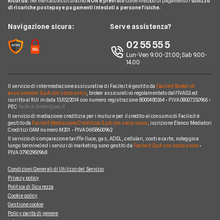
Ricorda:
nel mercato assicurativo
NON è previsto
come metodo di pagamento l'
utilizzo
Notizie Luce e gas
Notizie Trading
Offerte Telefonia Mobile Partita Iva
di ricariche postepay e pagamenti intestati a persone fisiche.
Noleggio Lungo Termine Auto Usate
Prestito per ristrutturazione
Facile.it Corporate
Notizie Telefonia Mobile
Navigazione sicura:
Serve assistenza?
Noleggio Lungo Termine Auto Elettriche
Notizie Finanziamenti
Facile.it Club
Notizie TV a pagamento
02 55 55 5
Notizie noleggio
We're hiring!
Lavora in Facile.it
Lun-Ven 9:00-21:00; Sab 9.00-
14.00
Il servizio di intermediazione assicurativa di Facile.it è gestito da
Facile.it Broker di
assicurazioni S.p.A. con socio unico
, broker assicurativo regolamentato dall'IVASS ed
iscritto al RUI in data 13/02/2014 con numero registrazione B000480264 • P.IVA 08007250965 •
PEC
Il servizio di mediazione creditizia per i mutui e per il credito al consumo di Facile.it è
gestito da
Facile.it Mediazione Creditizia S.p.A. con socio unico
, iscrizione Elenco Mediatori
Creditizi OAM numero M201 • P.IVA 06158600962
Il servizio di comparazione tariffe (luce, gas, ADSL, cellulari, conti e carte, noleggio a
lungo termine) ed i servizi di marketing sono gestiti da
Facile.it S.p.A. con socio unico
•
P.IVA 07902950968
Condizioni Generali di Utilizzo del Servizio
Privacy policy
Politica di Sicurezza
Cookie policy
Gestione cookie
Policy parità di genere