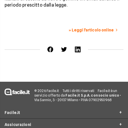
periodo prescitto dalla legge.
» Leggi l'articolo online
© 2026 Facile.it
Tutti i diritti riservati
Facile.it è un
servizio offerto da
Facile.it S.p.A. con socio unico
•
Via Sannio, 3 - 20137 Milano • P.IVA 07902950968
Facile.it
Assicurazioni
Chi siamo