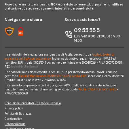
Noleggio Lungo Termine Senza Anticipo
Migliori Prestiti
Mappa del sito
Ricorda:
nel mercato assicurativo
NON è previsto
come metodo di pagamento l'
utilizzo
Notizie Luce e gas
Notizie Trading
Offerte Telefonia Mobile Partita Iva
di ricariche postepay e pagamenti intestati a persone fisiche.
Noleggio Lungo Termine Auto Usate
Prestito per ristrutturazione
Facile.it Corporate
Notizie Telefonia Mobile
Navigazione sicura:
Serve assistenza?
Noleggio Lungo Termine Auto Elettriche
Notizie Finanziamenti
Facile.it Club
Notizie TV a pagamento
02 55 55 5
Notizie noleggio
We're hiring!
Lavora in Facile.it
Lun-Ven 9:00-21:00; Sab 9.00-
14.00
Il servizio di intermediazione assicurativa di Facile.it è gestito da
Facile.it Broker di
assicurazioni S.p.A. con socio unico
, broker assicurativo regolamentato dall'IVASS ed
iscritto al RUI in data 13/02/2014 con numero registrazione B000480264 • P.IVA 08007250965 •
PEC
Il servizio di mediazione creditizia per i mutui e per il credito al consumo di Facile.it è
gestito da
Facile.it Mediazione Creditizia S.p.A. con socio unico
, iscrizione Elenco Mediatori
Creditizi OAM numero M201 • P.IVA 06158600962
Il servizio di comparazione tariffe (luce, gas, ADSL, cellulari, conti e carte, noleggio a
lungo termine) ed i servizi di marketing sono gestiti da
Facile.it S.p.A. con socio unico
•
P.IVA 07902950968
Condizioni Generali di Utilizzo del Servizio
Privacy policy
Politica di Sicurezza
Cookie policy
Gestione cookie