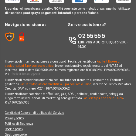
Pompa di calore
Notizie Investimenti
Notizie Assicurazioni
Offerte Internet Mobile
Noleggio Lungo Termine Senza Anticipo
Migliori Prestiti
Mappa del sito
Ricorda:
nel mercato assicurativo
NON è previsto
come metodo di pagamento l'
utilizzo
Notizie Luce e gas
Notizie Trading
Offerte Telefonia Mobile Partita Iva
di ricariche postepay e pagamenti intestati a persone fisiche.
Noleggio Lungo Termine Auto Usate
Prestito per ristrutturazione
Facile.it Corporate
Notizie Telefonia Mobile
Navigazione sicura:
Serve assistenza?
Noleggio Lungo Termine Auto Elettriche
Notizie Finanziamenti
Facile.it Club
Notizie TV a pagamento
02 55 55 5
Notizie noleggio
We're hiring!
Lavora in Facile.it
Lun-Ven 9:00-21:00; Sab 9.00-
14.00
Il servizio di intermediazione assicurativa di Facile.it è gestito da
Facile.it Broker di
assicurazioni S.p.A. con socio unico
, broker assicurativo regolamentato dall'IVASS ed
iscritto al RUI in data 13/02/2014 con numero registrazione B000480264 • P.IVA 08007250965 •
PEC
Il servizio di mediazione creditizia per i mutui e per il credito al consumo di Facile.it è
gestito da
Facile.it Mediazione Creditizia S.p.A. con socio unico
, iscrizione Elenco Mediatori
Creditizi OAM numero M201 • P.IVA 06158600962
Il servizio di comparazione tariffe (luce, gas, ADSL, cellulari, conti e carte, noleggio a
lungo termine) ed i servizi di marketing sono gestiti da
Facile.it S.p.A. con socio unico
•
P.IVA 07902950968
Condizioni Generali di Utilizzo del Servizio
Privacy policy
Politica di Sicurezza
Cookie policy
Gestione cookie