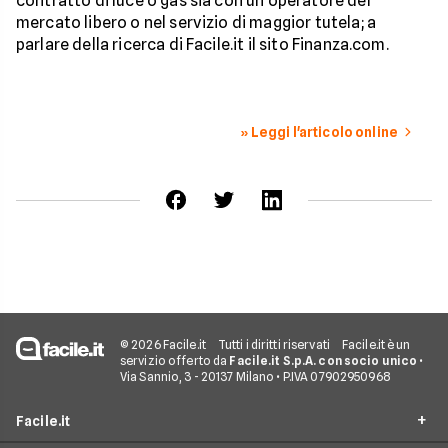
contratto di luce o gas sia con un operatore del
mercato libero o nel servizio di maggior tutela; a
parlare della ricerca di Facile.it il sito Finanza.com.
» Leggi l'articolo online
© 2026 Facile.it
Tutti i diritti riservati
Facile.it è un
servizio offerto da
Facile.it S.p.A. con socio unico
•
Via Sannio, 3 - 20137 Milano • P.IVA 07902950968
Facile.it