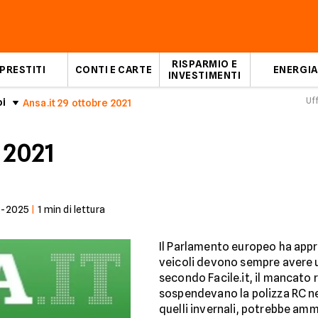
RISPARMIO E
PRESTITI
CONTI E CARTE
ENERGIA
INVESTIMENTI
Uf
oi
Ansa.it 29 ottobre 2021
 2021
3-2025
|
1
min di lettura
Il Parlamento europeo ha appr
veicoli devono sempre avere u
secondo Facile.it, il mancato 
sospendevano la polizza RC nei
quelli invernali, potrebbe amm