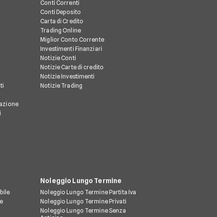
Conti Correnti
Conti Deposito
Carta di Credito
Trading Online
Miglior Conto Corrente
Investimenti Finanziari
Notizie Conti
Notizie Carte di credito
Notizie Investimenti
ti
Notizie Trading
razione
i
Noleggio Lungo Termine
bile
Noleggio Lungo Termine Partita Iva
le
Noleggio Lungo Termine Privati
Noleggio Lungo Termine Senza