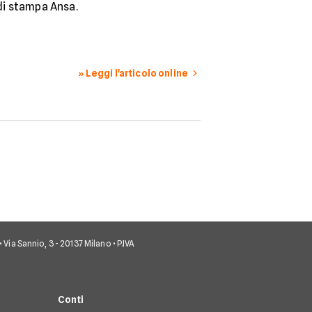
 di stampa Ansa.
» Leggi l'articolo online
• Via Sannio, 3 - 20137 Milano • P.IVA
Conti