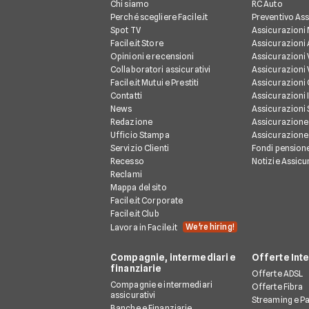
Chi siamo
RC Auto
Perché scegliere Facile.it
Preventivo Ass
Spot TV
Assicurazioni
Facile.it Store
Assicurazioni
Opinioni e recensioni
Assicurazioni 
Collaboratori assicurativi
Assicurazioni 
Facile.it Mutui e Prestiti
Assicurazioni
Contatti
Assicurazioni 
News
Assicurazioni
Redazione
Assicurazione
Ufficio Stampa
Assicurazione
Servizio Clienti
Fondi pension
Recesso
Notizie Assicu
Reclami
Mappa del sito
Facile.it Corporate
Facile.it Club
We're hiring!
Lavora in Facile.it
Compagnie, intermediari e
Offerte Int
finanziarie
Offerte ADSL
Compagnie e intermediari
Offerte Fibra
assicurativi
Streaming e P
Banche e Finanziarie