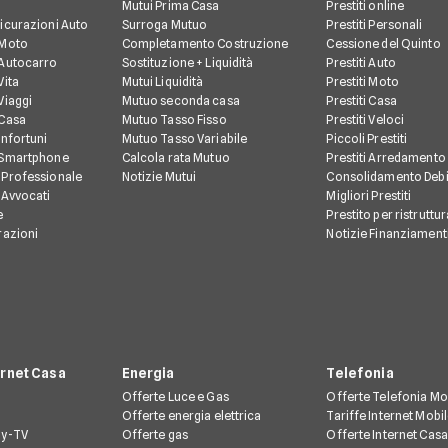
Mutui Prima Casa
Prestiti online
icurazioni Auto
Surroga Mutuo
Prestiti Personali
 Moto
Completamento Costruzione
Cessione del Quinto
 Autocarro
Sostituzione + Liquidità
Prestiti Auto
Vita
Mutui Liquidità
Prestiti Moto
Viaggi
Mutuo seconda casa
Prestiti Casa
 Casa
Mutuo Tasso Fisso
Prestiti Veloci
Infortuni
Mutuo Tasso Variabile
Piccoli Prestiti
 Smartphone
Calcola rata Mutuo
Prestiti Arredamento
 Professionale
Notizie Mutui
Consolidamento Debi
 Avvocati
Migliori Prestiti
e
Prestito per ristruttu
razioni
Notizie Finanziament
ernet Casa
Energia
Telefonia
Offerte Luce e Gas
Offerte Telefonia Mo
Offerte energia elettrica
Tariffe Internet Mobi
ay-TV
Offerte gas
Offerte Internet Casa