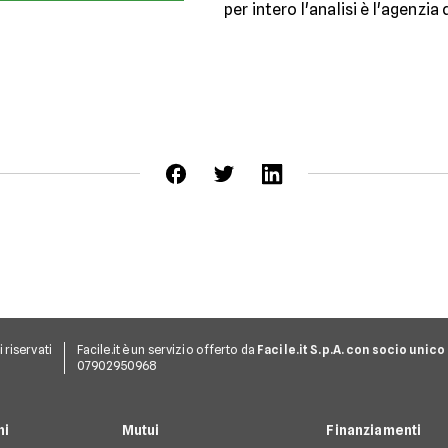
per intero l'analisi è l'agenzia
ti riservati
Facile.it è un servizio offerto da
Facile.it S.p.A. con socio unico
07902950968
ni
Mutui
Finanziamenti