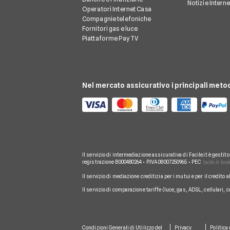
Notizie Intern
Operatori Internet Casa
Compagnie telefoniche
Fornitori gas e luce
Piattaforme Pay TV
Nel mercato assicurativo i principali meto
Il servizio di intermediazione assicurativa di Facile.it è gestit
registrazione B000480264 • P.IVA 08007250965 • PEC
Il servizio di mediazione creditizia per i mutui e per il credito 
Il servizio di comparazione tariffe (luce, gas, ADSL, cellulari, 
Condizioni Generali di Utilizzo del
Privacy
Politica 