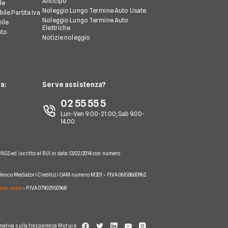
Anticipo
le
Noleggio Lungo Termine Auto Usate
ile Partita Iva
Noleggio Lungo Termine Auto
ile
Elettriche
nto
Notizie noleggio
a:
Serve assistenza?
02 55 55 5
Lun-Ven 9:00-21:00; Sab 9.00-
14.00
VASS ed iscritto al RUI in data 13/02/2014 con numero
 Elenco Mediatori Creditizi OAM numero M201 • P.IVA 06158600962
socio unico
• P.IVA 07902950968
mativa sulla trasparenza Mutui e