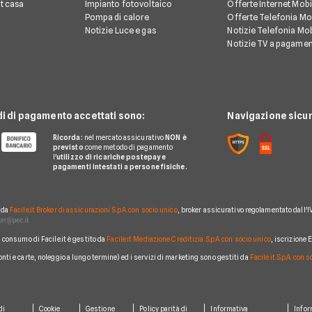
et casa
Impianto fotovoltaico
Offerte Internet Mobi
Pompa di calore
Offerte Telefonia Mob
Notizie Luce e gas
Notizie Telefonia Mob
Notizie TV a pagame
di di pagamento accettati sono:
Navigazione sicur
Ricorda:
nel mercato assicurativo
NON è
previsto
come metodo di pagamento
l'
utilizzo di ricariche postepay e
pagamenti intestati a persone fisiche.
o da
Facile.it Broker di assicurazioni S.p.A. con socio unico
, broker assicurativo regolamentato dall'I
al consumo di Facile.it è gestito da
Facile.it Mediazione Creditizia S.p.A. con socio unico
, iscrizione
conti e carte, noleggio a lungo termine) ed i servizi di marketing sono gestiti da
Facile.it S.p.A. con 
di
Cookie
Gestione
Policy parità di
Informativa
Infor