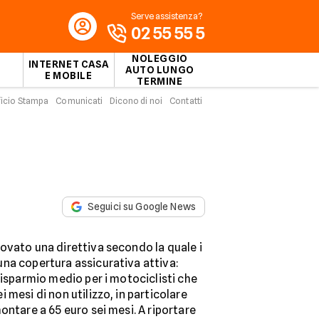
Serve assistenza?
02 55 55 5
NOLEGGIO
INTERNET CASA
AUTO LUNGO
E MOBILE
TERMINE
ficio Stampa
Comunicati
Dicono di noi
Contatti
Seguici su Google News
ovato una direttiva secondo la quale i
na copertura assicurativa attiva:
risparmio medio per i motociclisti che
 mesi di non utilizzo, in particolare
ontare a 65 euro sei mesi. A riportare