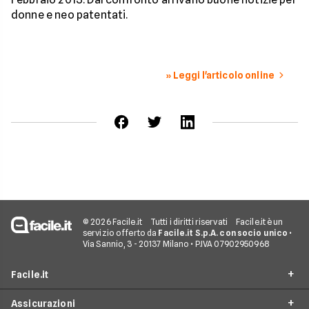
donne e neo patentati.
» Leggi l'articolo online
© 2026 Facile.it
Tutti i diritti riservati
Facile.it è un
servizio offerto da
Facile.it S.p.A. con socio unico
•
Via Sannio, 3 - 20137 Milano • P.IVA 07902950968
Facile.it
Assicurazioni