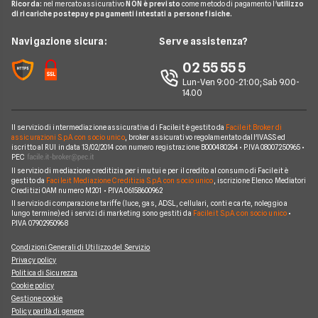
Migliori Prestiti
Mappa del sito
Ricorda:
nel mercato assicurativo
NON è previsto
come metodo di pagamento l'
utilizzo
Notizie Luce e gas
Notizie Trading
Offerte Telefonia Mobile Partita Iva
di ricariche postepay e pagamenti intestati a persone fisiche.
Noleggio Lungo Termine Auto Usate
Prestito per ristrutturazione
Facile.it Corporate
Notizie Telefonia Mobile
Navigazione sicura:
Serve assistenza?
Noleggio Lungo Termine Auto Elettriche
Notizie Finanziamenti
Facile.it Club
Notizie TV a pagamento
02 55 55 5
Notizie noleggio
We're hiring!
Lavora in Facile.it
Lun-Ven 9:00-21:00; Sab 9.00-
14.00
Il servizio di intermediazione assicurativa di Facile.it è gestito da
Facile.it Broker di
assicurazioni S.p.A. con socio unico
, broker assicurativo regolamentato dall'IVASS ed
iscritto al RUI in data 13/02/2014 con numero registrazione B000480264 • P.IVA 08007250965 •
PEC
Il servizio di mediazione creditizia per i mutui e per il credito al consumo di Facile.it è
gestito da
Facile.it Mediazione Creditizia S.p.A. con socio unico
, iscrizione Elenco Mediatori
Creditizi OAM numero M201 • P.IVA 06158600962
Il servizio di comparazione tariffe (luce, gas, ADSL, cellulari, conti e carte, noleggio a
lungo termine) ed i servizi di marketing sono gestiti da
Facile.it S.p.A. con socio unico
•
P.IVA 07902950968
Condizioni Generali di Utilizzo del Servizio
Privacy policy
Politica di Sicurezza
Cookie policy
Gestione cookie
Policy parità di genere