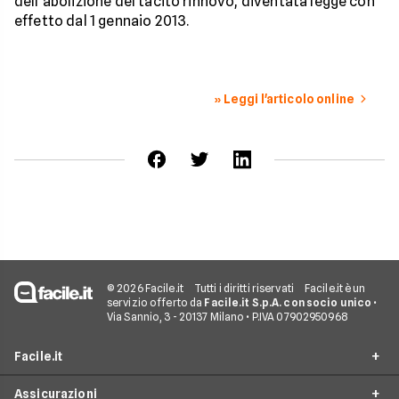
dell'abolizione del tacito rinnovo, diventata legge con
effetto dal 1 gennaio 2013.
» Leggi l'articolo online
© 2026 Facile.it
Tutti i diritti riservati
Facile.it è un
servizio offerto da
Facile.it S.p.A. con socio unico
•
Via Sannio, 3 - 20137 Milano • P.IVA 07902950968
Facile.it
Assicurazioni