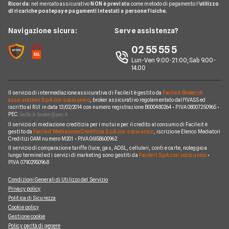
Migliori Prestiti
Mappa del sito
Ricorda:
nel mercato assicurativo
NON è previsto
come metodo di pagamento l'
utilizzo
Notizie Luce e gas
Notizie Trading
Offerte Telefonia Mobile Partita Iva
di ricariche postepay e pagamenti intestati a persone fisiche.
Noleggio Lungo Termine Auto Usate
Prestito per ristrutturazione
Facile.it Corporate
Notizie Telefonia Mobile
Navigazione sicura:
Serve assistenza?
Noleggio Lungo Termine Auto Elettriche
Notizie Finanziamenti
Facile.it Club
Notizie TV a pagamento
02 55 55 5
Notizie noleggio
We're hiring!
Lavora in Facile.it
Lun-Ven 9:00-21:00; Sab 9.00-
14.00
Il servizio di intermediazione assicurativa di Facile.it è gestito da
Facile.it Broker di
assicurazioni S.p.A. con socio unico
, broker assicurativo regolamentato dall'IVASS ed
iscritto al RUI in data 13/02/2014 con numero registrazione B000480264 • P.IVA 08007250965 •
PEC
Il servizio di mediazione creditizia per i mutui e per il credito al consumo di Facile.it è
gestito da
Facile.it Mediazione Creditizia S.p.A. con socio unico
, iscrizione Elenco Mediatori
Creditizi OAM numero M201 • P.IVA 06158600962
Il servizio di comparazione tariffe (luce, gas, ADSL, cellulari, conti e carte, noleggio a
lungo termine) ed i servizi di marketing sono gestiti da
Facile.it S.p.A. con socio unico
•
P.IVA 07902950968
Condizioni Generali di Utilizzo del Servizio
Privacy policy
Politica di Sicurezza
Cookie policy
Gestione cookie
Policy parità di genere