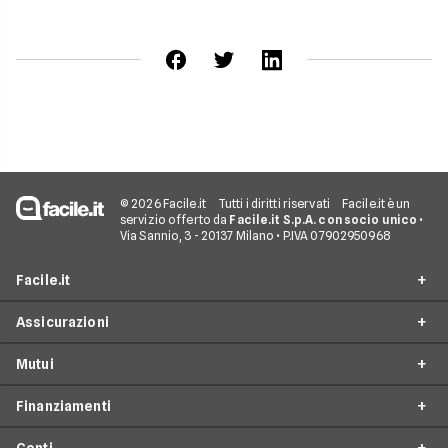
© 2026 Facile.it
Tutti i diritti riservati
Facile.it è un
servizio offerto da
Facile.it S.p.A. con socio unico
•
Via Sannio, 3 - 20137 Milano • P.IVA 07902950968
Facile.it
Assicurazioni
Chi siamo
Mutui
Perché scegliere Facile.it
RC Auto
Spot TV
Finanziamenti
Preventivo Assicurazioni Auto
Mutui Prima Casa
Facile.it Store
Assicurazioni Moto