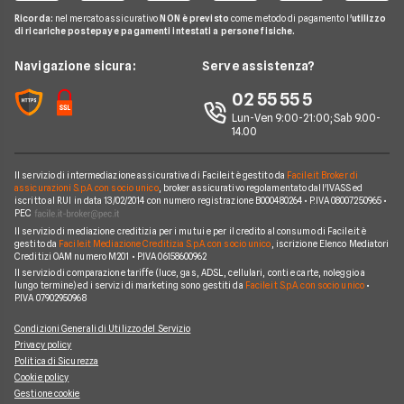
Offerte Internet Mobile
Noleggio Lungo Termine Senza Anticipo
Migliori Prestiti
Mappa del sito
Ricorda:
nel mercato assicurativo
NON è previsto
come metodo di pagamento l'
utilizzo
Notizie Luce e gas
Notizie Trading
Offerte Telefonia Mobile Partita Iva
di ricariche postepay e pagamenti intestati a persone fisiche.
Noleggio Lungo Termine Auto Usate
Prestito per ristrutturazione
Facile.it Corporate
Notizie Telefonia Mobile
Navigazione sicura:
Serve assistenza?
Noleggio Lungo Termine Auto Elettriche
Notizie Finanziamenti
Facile.it Club
Notizie TV a pagamento
02 55 55 5
Notizie noleggio
We're hiring!
Lavora in Facile.it
Lun-Ven 9:00-21:00; Sab 9.00-
14.00
Il servizio di intermediazione assicurativa di Facile.it è gestito da
Facile.it Broker di
assicurazioni S.p.A. con socio unico
, broker assicurativo regolamentato dall'IVASS ed
iscritto al RUI in data 13/02/2014 con numero registrazione B000480264 • P.IVA 08007250965 •
PEC
Il servizio di mediazione creditizia per i mutui e per il credito al consumo di Facile.it è
gestito da
Facile.it Mediazione Creditizia S.p.A. con socio unico
, iscrizione Elenco Mediatori
Creditizi OAM numero M201 • P.IVA 06158600962
Il servizio di comparazione tariffe (luce, gas, ADSL, cellulari, conti e carte, noleggio a
lungo termine) ed i servizi di marketing sono gestiti da
Facile.it S.p.A. con socio unico
•
P.IVA 07902950968
Condizioni Generali di Utilizzo del Servizio
Privacy policy
Politica di Sicurezza
Cookie policy
Gestione cookie