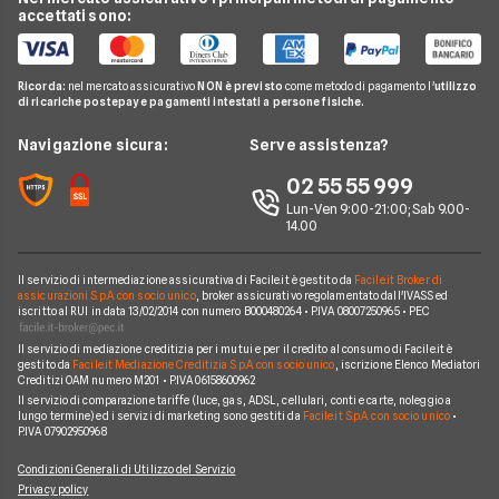
Guida Telefonia
Offerta Internet Mobile
accettati sono:
Passa a Postemobile
Offerte Wind
Telefonia Mobile
Domande Telefonia
Offerte Telefonia Mobile Partita Iva
Passa a Ho
Offerte Fastweb Mobile
Pay TV
Glossario Telefonia
Ricorda:
nel mercato assicurativo
NON è previsto
come metodo di pagamento l'
utilizzo
Offerte SIM solo dati
Offerte PosteMobile
di ricariche postepay e pagamenti intestati a persone fisiche.
Noleggio Lungo Termine
Notizie Telefonia
Offerte con smartphone
Offerte Iliad
News
Navigazione sicura:
Serve assistenza?
Argomenti in evidenza Telefonia
Offerte Ho Mobile
Chi siamo
02 55 55 999
Cambiare operatore telefonico
Offerte Very Mobile
Lun-Ven 9:00-21:00; Sab 9.00-
Perché scegliere Facile.it
14.00
Offerte Kena Mobile
Contatti
Offerte Coop Voce
Il servizio di intermediazione assicurativa di Facile.it è gestito da
Facile.it Broker di
Mappa del sito
assicurazioni S.p.A. con socio unico
, broker assicurativo regolamentato dall'IVASS ed
iscritto al RUI in data 13/02/2014 con numero B000480264 • P.IVA 08007250965 • PEC
Compagnie Telefoniche
Il servizio di mediazione creditizia per i mutui e per il credito al consumo di Facile.it è
gestito da
Facile.it Mediazione Creditizia S.p.A. con socio unico
, iscrizione Elenco Mediatori
Creditizi OAM numero M201 • P.IVA 06158600962
Il servizio di comparazione tariffe (luce, gas, ADSL, cellulari, conti e carte, noleggio a
lungo termine) ed i servizi di marketing sono gestiti da
Facile.it S.p.A. con socio unico
•
P.IVA 07902950968
Condizioni Generali di Utilizzo del Servizio
Privacy policy