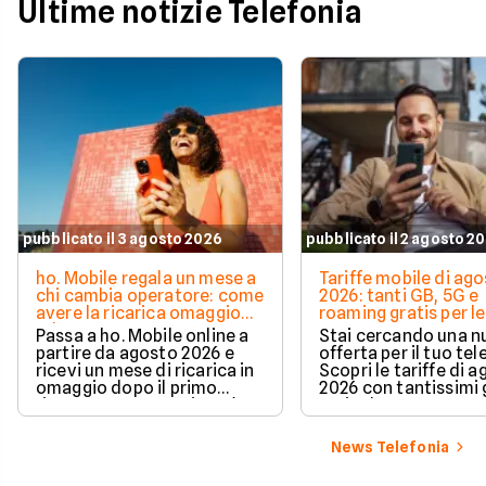
Ultime notizie Telefonia
pubblicato il 3 agosto 2026
pubblicato il 2 agosto 2
ho. Mobile regala un mese a
Tariffe mobile di ag
chi cambia operatore: come
2026: tanti GB, 5G e
avere la ricarica omaggio
roaming gratis per le
ad agosto 2026
vacanze
Passa a ho. Mobile online a
Stai cercando una 
partire da agosto 2026 e
offerta per il tuo te
ricevi un mese di ricarica in
Scopri le tariffe di 
omaggio dopo il primo
2026 con tantissimi g
rinnovo. La promozione è
5G incluso.
valida per chi richiede la
portabilità del numero e ti
News Telefonia
permette di azzerare il
costo del secondo mese in