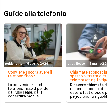
modo automatico.
Guide alla telefonia
pubblicato il 15 aprile 2026
pubblicato il 15 aprile 2
Conviene ancora avere il
Chiamate sconosciu
telefono fisso?
spesso si tratta di tr
telemarketing: le tip
come proteggersi
La convenienza del
Ricevere chiamate 
telefono fisso dipende
numeri sconosciuti 
dall’uso reale, dalla
essere fastidioso e 
copertura mobile
pericoloso, tra pubbl
disponibile e dalle esigenze
insistente e veri e pr
di casa o lavoro.
tentativi di truffa. S