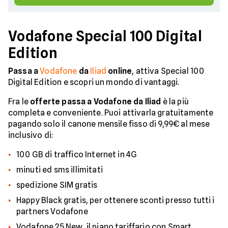
Vodafone Special 100 Digital
Edition
Passa a
Vodafone
da
Iliad
online
, attiva Special 100
Digital Edition e scopri un mondo di vantaggi.
Fra le
offerte passa a Vodafone da Iliad
è la più
completa e conveniente. Puoi attivarla gratuitamente
pagando solo il canone mensile fisso di 9,99€ al mese
inclusivo di:
100 GB di traffico Internet in 4G
minuti ed sms illimitati
spedizione SIM gratis
Happy Black gratis, per ottenere sconti presso tutti i
partners Vodafone
Vodafone 25 New, il piano tariffario con Smart