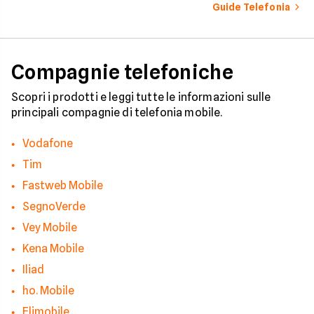
come il tuo numero f
Guide Telefonia
nelle mani dei call c
quali sono i trucchi p
efficaci per protegge
tua privacy e il tuo
smartphone. Impara
Compagnie telefoniche
riconoscere i segnali
pericolo e a usare gli
strumenti giusti per
Scopri i prodotti e leggi tutte le informazioni sulle
bloccare finalmente 
principali compagnie di telefonia mobile.
contatti indesiderati
Vodafone
Tim
Fastweb Mobile
SegnoVerde
Vey Mobile
Kena Mobile
Iliad
ho. Mobile
Elimobile