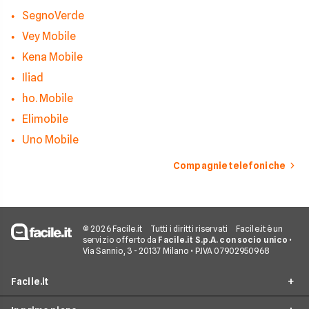
SegnoVerde
Vey Mobile
Kena Mobile
Iliad
ho. Mobile
Elimobile
Uno Mobile
Compagnie telefoniche
© 2026 Facile.it
Tutti i diritti riservati
Facile.it è un
servizio offerto da
Facile.it S.p.A. con socio unico
•
Via Sannio, 3 - 20137 Milano • P.IVA 07902950968
Facile.it