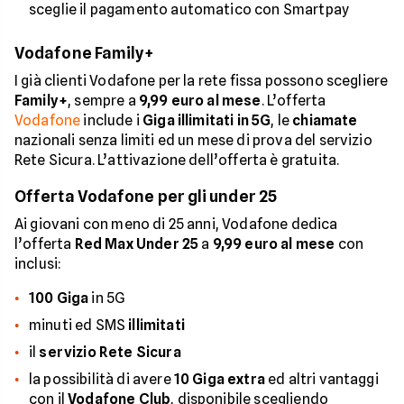
sceglie il pagamento automatico con Smartpay
Vodafone Family+
I già clienti Vodafone per la rete fissa possono scegliere
Family+
, sempre a
9,99 euro al mese
. L’offerta
Vodafone
include i
Giga illimitati in 5G
, le
chiamate
nazionali senza limiti ed un mese di prova del servizio
Rete Sicura. L’attivazione dell’offerta è gratuita.
Offerta Vodafone per gli under 25
Ai giovani con meno di 25 anni, Vodafone dedica
l’offerta
Red Max Under 25
a
9,99 euro al mese
con
inclusi:
100 Giga
in 5G
minuti ed SMS
illimitati
il
servizio Rete Sicura
la possibilità di avere
10 Giga extra
ed altri vantaggi
con il
Vodafone Club
, disponibile scegliendo