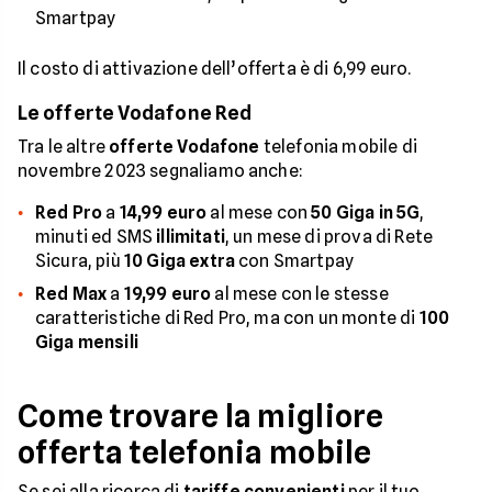
Smartpay
Il costo di attivazione dell’offerta è di 6,99 euro.
Le offerte Vodafone Red
Tra le altre
offerte Vodafone
telefonia mobile di
novembre 2023 segnaliamo anche:
Red Pro
a
14,99 euro
al mese con
50 Giga in 5G
,
minuti ed SMS
illimitati
, un mese di prova di Rete
Sicura, più
10 Giga extra
con Smartpay
Red Max
a
19,99 euro
al mese con le stesse
caratteristiche di Red Pro, ma con un monte di
100
Giga mensili
Come trovare la migliore
offerta telefonia mobile
Se sei alla ricerca di
tariffe convenienti
per il tuo