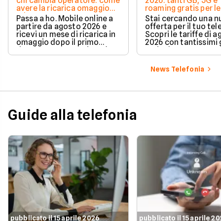
chi cambia operatore: come
2026: tanti GB, 5G e
avere la ricarica omaggio
roaming gratis per le
ad agosto 2026
vacanze
Passa a ho. Mobile online a
Stai cercando una 
partire da agosto 2026 e
offerta per il tuo te
ricevi un mese di ricarica in
Scopri le tariffe di 
omaggio dopo il primo
2026 con tantissimi g
rinnovo. La promozione è
5G incluso.
valida per chi richiede la
portabilità del numero e ti
News Telefonia
permette di azzerare il
costo del secondo mese in
modo automatico.
Guide alla telefonia
pubblicato il 15 aprile 2026
pubblicato il 15 aprile 2