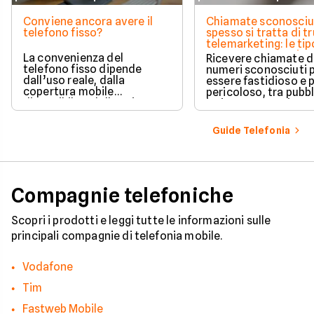
Conviene ancora avere il
Chiamate sconosciu
telefono fisso?
spesso si tratta di tr
telemarketing: le tip
come proteggersi
La convenienza del
Ricevere chiamate 
telefono fisso dipende
numeri sconosciuti 
dall’uso reale, dalla
essere fastidioso e 
copertura mobile
pericoloso, tra pubbl
disponibile e dalle esigenze
insistente e veri e pr
di casa o lavoro.
tentativi di truffa. S
come il tuo numero f
Guide Telefonia
nelle mani dei call c
quali sono i trucchi p
efficaci per protegge
tua privacy e il tuo
smartphone. Impara
Compagnie telefoniche
riconoscere i segnali
pericolo e a usare gli
strumenti giusti per
Scopri i prodotti e leggi tutte le informazioni sulle
bloccare finalmente 
principali compagnie di telefonia mobile.
contatti indesiderati
Vodafone
Tim
Fastweb Mobile