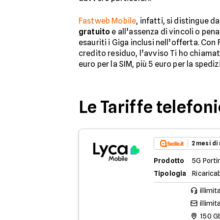
Fastweb Mobile
, infatti, si distingue d
gratuito
e all’assenza di vincoli o pena
esauriti i Giga inclusi nell’offerta. Con
credito residuo, l’avviso Ti ho chiamato 
euro per la SIM, più 5 euro per la spedizi
Le Tariffe telefon
2 mesi di
Prodotto
5G Porti
Tipologia
Ricaricab
illimit
illimit
150 G