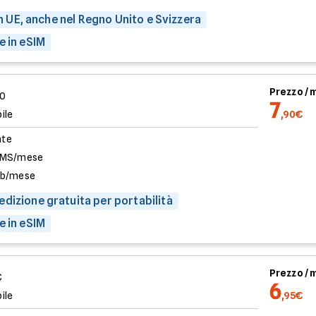
 in UE, anche nel Regno Unito e Svizzera
e in eSIM
Prezzo /
00
7
ile
,90€
ate
SMS/mese
Gb/mese
dizione gratuita per portabilità
e in eSIM
Prezzo /
€
6
ile
,95€