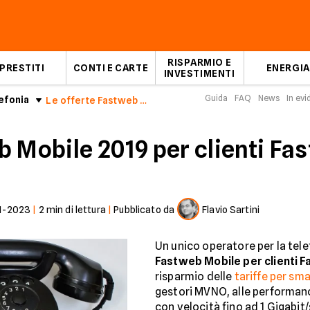
RISPARMIO E
PRESTITI
CONTI E CARTE
ENERGIA
INVESTIMENTI
Guida
FAQ
News
In ev
efonia
Le offerte Fastweb Mobile 2019 per clienti di rete fissa
 Mobile 2019 per clienti Fas
1-2023
|
2
min di lettura
|
Pubblicato da
Flavio Sartini
Un unico operatore per la tele
Fastweb Mobile per clienti 
risparmio delle
tariffe per sm
gestori MVNO, alle performan
con velocità fino ad 1 Gigabit/