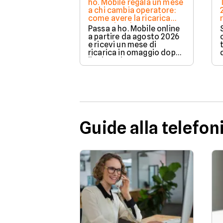
ho. Mobile regala un mese
a chi cambia operatore:
come avere la ricarica
omaggio ad agosto 2026
Passa a ho. Mobile online
a partire da agosto 2026
e ricevi un mese di
ricarica in omaggio dopo
il primo rinnovo. La
promozione è valida per
chi richiede la portabilità
del numero e ti permette
di azzerare il costo del
secondo mese in modo
automatico.
Guide alla telefon