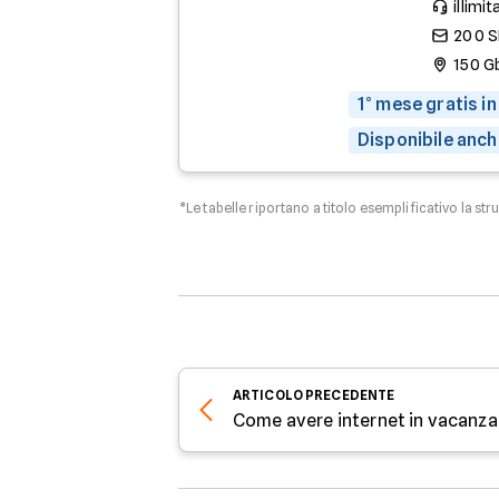
illimit
200 
150 G
1° mese gratis in
Disponibile anch
*Le tabelle riportano a titolo esemplificativo la str
ARTICOLO
PRECEDENTE
Come avere internet in vacanza: 