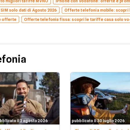
to migliori tariffe MVNO
iPhone con Vodafone: offerte e prom
e SIM solo dati di Agosto 2026
Offerte telefonia mobile: scopri l
e offerte
Offerte telefonia fissa: scopri le tariffe casa solo v
efonia
bblicato il 2 agosto 2026
pubblicato il 30 luglio 2026