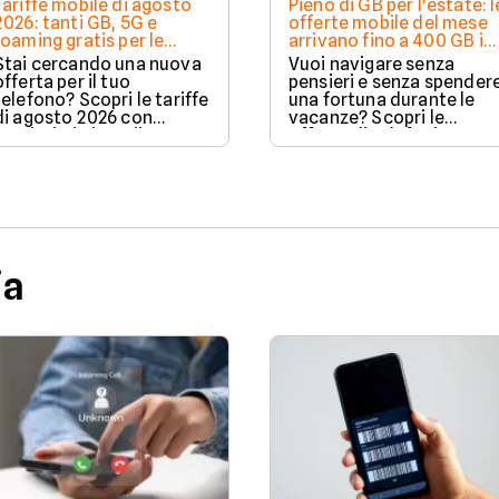
Tariffe mobile di agosto
Pieno di GB per l'estate: l
2026: tanti GB, 5G e
offerte mobile del mese
roaming gratis per le
arrivano fino a 400 GB in
vacanze
5G
Stai cercando una nuova
Vuoi navigare senza
offerta per il tuo
pensieri e senza spender
telefono? Scopri le tariffe
una fortuna durante le
di agosto 2026 con
vacanze? Scopri le
tantissimi giga e il 5G
offerte di telefonia
incluso.
mobile per l'estate 2026,
con tantissimi Giga in 5G
prezzi bassi e attivazion
gratuita per chi cambia
operatore.
ia