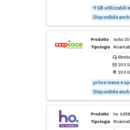
9 GB utilizzabili
Disponibile anch
Prodotto
turbo 2
Tipologia
Ricaricab
illimit
200 
200 
primo mese e spe
Disponibile anch
Prodotto
ho. 6,95
Tipologia
Ricaricab