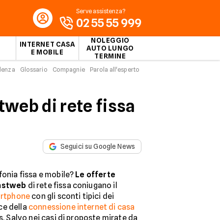
Serve assistenza?
02 55 55 999
NOLEGGIO
INTERNET CASA
AUTO LUNGO
E MOBILE
TERMINE
idenza
Glossario
Compagnie
Parola all'esperto
tweb di rete fissa
Seguici su Google News
fonia fissa e mobile?
Le offerte
Fastweb
di rete fissa coniugano il
artphone
con gli sconti tipici dei
ce della
connessione internet di casa
s. Salvo nei casi di proposte mirate da