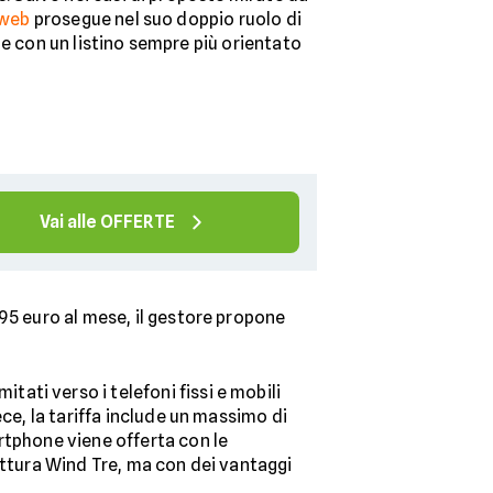
tweb
prosegue nel suo doppio ruolo di
le con un listino sempre più orientato
Vai alle OFFERTE
95 euro al mese, il gestore propone
tati verso i telefoni fissi e mobili
ce, la tariffa include un massimo di
rtphone viene offerta con le
uttura Wind Tre, ma con dei vantaggi