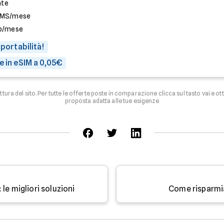
ate
SMS/mese
b/mese
 portabilità!
e in eSIM a 0,05€
uttura del sito. Per tutte le offerte poste in comparazione clicca sul tasto vai e ot
proposta adatta alle tue esigenze
le migliori soluzioni
Come risparmi