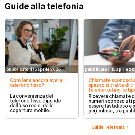
Guide alla telefonia
pubblicato il 15 aprile 2026
pubblicato il 15 aprile 2
Conviene ancora avere il
Chiamate sconosciu
telefono fisso?
spesso si tratta di tr
telemarketing: le tip
come proteggersi
La convenienza del
Ricevere chiamate 
telefono fisso dipende
numeri sconosciuti 
dall’uso reale, dalla
essere fastidioso e 
copertura mobile
pericoloso, tra pubbl
disponibile e dalle esigenze
insistente e veri e pr
di casa o lavoro.
tentativi di truffa. S
come il tuo numero f
Guide Telefonia
nelle mani dei call c
quali sono i trucchi p