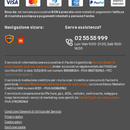
Domande Telefonia
Offerte Telefonia Mobile Partita Iva
Passa a Ho
Offerte Fastweb Mobile
Pay TV
Glossario Telefonia
Ricorda:
nel mercato assicurativo
NON è previsto
come metodo di pagamento l'
utilizzo
Offerte SIM solo dati
Offerte PosteMobile
di ricariche postepay e pagamenti intestati a persone fisiche.
Noleggio Lungo Termine
Notizie Telefonia
Offerte con smartphone
Offerte Iliad
News
Navigazione sicura:
Serve assistenza?
Argomenti in evidenza Telefonia
Offerte Ho Mobile
Chi siamo
02 55 55 999
Cambiare operatore telefonico
Offerte Very Mobile
Lun-Ven 9:00-21:00; Sab 9.00-
Perché scegliere Facile.it
14.00
Offerte Kena Mobile
Contatti
Offerte Coop Voce
Il servizio di intermediazione assicurativa di Facile.it è gestito da
Facile.it Broker di
Mappa del sito
assicurazioni S.p.A. con socio unico
, broker assicurativo regolamentato dall'IVASS ed
iscritto al RUI in data 13/02/2014 con numero B000480264 • P.IVA 08007250965 • PEC
Compagnie Telefoniche
Il servizio di mediazione creditizia per i mutui e per il credito al consumo di Facile.it è
gestito da
Facile.it Mediazione Creditizia S.p.A. con socio unico
, iscrizione Elenco Mediatori
Creditizi OAM numero M201 • P.IVA 06158600962
Il servizio di comparazione tariffe (luce, gas, ADSL, cellulari, conti e carte, noleggio a
lungo termine) ed i servizi di marketing sono gestiti da
Facile.it S.p.A. con socio unico
•
P.IVA 07902950968
Condizioni Generali di Utilizzo del Servizio
Privacy policy
Cookie policy
Gestione cookie