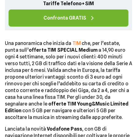
Tariffe Telefono+SIM
Confronta GRATIS
Una panoramica che inizia da
TIM
che, per l’estate,
punta sull’
offerta TIM SPECIAL Medium
a 14,90 euro
ogni 4 settimane, solo per i nuovi clienti: 400 minuti
verso tutti, 2 GB di traffico dati e la visione della Serie A
inclusa per 6 mesi. Valida anche in Europa, la tariffa
propone ulteriori vantaggi: sconto di 3 euro ad ogni
rinnovo per chi sceglie l’addebito su carta di credito o
conto corrente e raddoppio dei Giga, da 2 a 4, per chi a
casa ha una linea fissa TIM. Per gli under 30, da
segnalare anche le
offerte TIM Young&Music Limited
Edition
con 5 GB per navigare e ulteriori 5 GB per
ascoltare la musica in streaming dalle app preferite.
Lanciata la novità
Vodafone Pass
, con GB di
navigazione Internet disponibili per coltivare le proprie