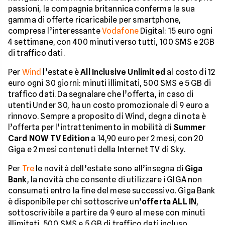
passioni, la compagnia britannica conferma la sua
gamma di offerte ricaricabile per smartphone,
compresa l’interessante
Vodafone
Digital: 15 euro ogni
4 settimane, con 400 minuti verso tutti, 100 SMS e 2GB
di traffico dati.
Per
Wind
l’estate è
All Inclusive Unlimited
al costo di 12
euro ogni 30 giorni: minuti illimitati, 500 SMS e 5 GB di
traffico dati. Da segnalare che l’offerta, in caso di
utenti Under 30, ha un costo promozionale di 9 euro a
rinnovo. Sempre a proposito di Wind, degna di nota è
l’offerta per l’intrattenimento in mobilità di
Summer
Card NOW TV Edition
a 14,90 euro per 2 mesi, con 20
Giga e 2 mesi contenuti della Internet TV di Sky.
Per
Tre
le novità dell’estate sono all’insegna di
Giga
Bank
, la novità che consente di utilizzare i GIGA non
consumati entro la fine del mese successivo. Giga Bank
è disponibile per chi sottoscrive un’
offerta ALL IN
,
sottoscrivibile a partire da 9 euro al mese con minuti
illimitati, 500 SMS e 5 GB di traffico dati incluso.