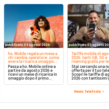
pubblicato il 3 agosto 2026
pubblicato il 2 agosto 2
ho. Mobile regala un mese a
Tariffe mobile di ag
chi cambia operatore: come
2026: tanti GB, 5G e
avere la ricarica omaggio
roaming gratis per le
ad agosto 2026
vacanze
Passa a ho. Mobile online a
Stai cercando una 
partire da agosto 2026 e
offerta per il tuo te
ricevi un mese di ricarica in
Scopri le tariffe di 
omaggio dopo il primo
2026 con tantissimi g
rinnovo. La promozione è
5G incluso.
valida per chi richiede la
portabilità del numero e ti
News Telefonia
permette di azzerare il
costo del secondo mese in
modo automatico.