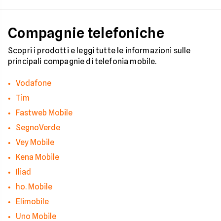
efficaci per protegge
tua privacy e il tuo
smartphone. Impara
Compagnie telefoniche
riconoscere i segnali
pericolo e a usare gli
strumenti giusti per
Scopri i prodotti e leggi tutte le informazioni sulle
bloccare finalmente 
principali compagnie di telefonia mobile.
contatti indesiderati
Vodafone
Tim
Fastweb Mobile
SegnoVerde
Vey Mobile
Kena Mobile
Iliad
ho. Mobile
Elimobile
Uno Mobile