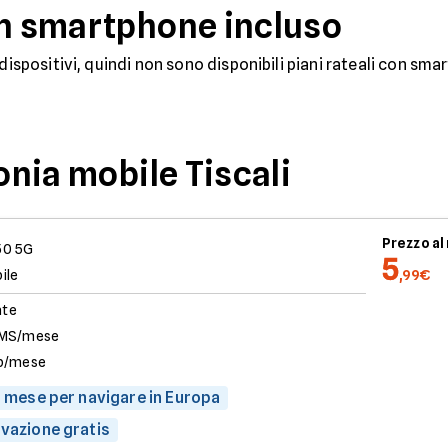
on smartphone incluso
 dispositivi, quindi non sono disponibili piani rateali con sm
fonia mobile Tiscali
Prezzo a
50 5G
5
ile
,99€
ate
SMS/mese
b/mese
al mese per navigare in Europa
ivazione gratis