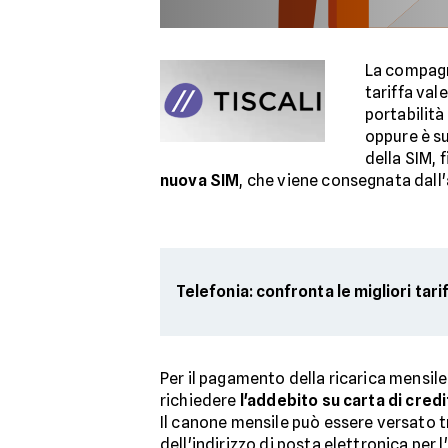
La compagn
tariffa vale
portabilit
oppure è su
della SIM,
nuova SIM
, che viene consegnata dall'
Telefonia: confronta le migliori tari
Per il pagamento della ricarica mensil
richiedere
l'addebito su carta di cred
Il canone mensile può essere versato t
dell'indirizzo di posta elettronica per