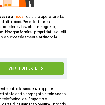
passa a
Tiscali
da altro operatore. La
d altri piani. Per effettuare la
ò procedere
via web o in negozio
,
, bisogna fornire i propri dati e quelli
lido e successivamente
attivare la
Vai alle OFFERTE
mente entro la scadenza oppure
ettate le carte prepagate a tale scopo.
 telefonico, dell'importo e
io, carta di pagamento oppure il proprio