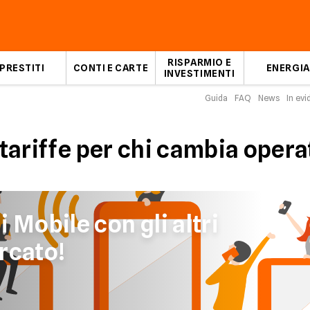
RISPARMIO E
PRESTITI
CONTI E CARTE
ENERGIA
INVESTIMENTI
Guida
FAQ
News
In ev
e tariffe per chi cambia oper
 Mobile con gli altri
rcato!