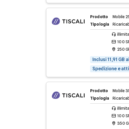
Prodotto
Mobile 2
Tipologia
Ricaricab
illimit
100 
250 G
Inclusi 11,91 GB 
Spedizione e att
Prodotto
Mobile 
Tipologia
Ricaricab
illimit
100 
350 G