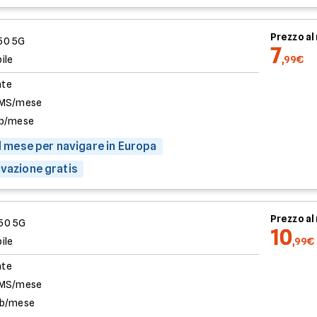
Prezzo a
50 5G
7
ile
,99€
ate
SMS/mese
b/mese
al mese per navigare in Europa
ivazione gratis
Prezzo a
350 5G
10
ile
,99€
ate
SMS/mese
b/mese