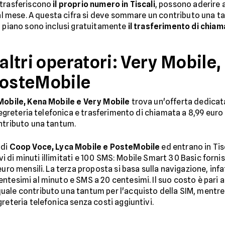
 trasferiscono
il proprio numero in Tiscali
, possono aderire 
 al mese. A questa cifra si deve sommare un contributo una ta
l piano sono inclusi gratuitamente
il trasferimento di chiam
 altri operatori: Very Mobile
PosteMobile
Mobile, Kena Mobile e Very Mobile
trova un'offerta dedicat
 segreteria telefonica e trasferimento di chiamata a 8,99 eur
ntributo una tantum.
 di
Coop Voce, Lyca Mobile e PosteMobile
ed entrano in Tis
sivi di minuti illimitati e 100 SMS: Mobile Smart 30 Basic forn
euro mensili. La terza proposta si basa sulla navigazione, in
tesimi al minuto e SMS a 20 centesimi. Il suo costo è pari a 14
ale contributo una tantum per l'acquisto della SIM, mentre 
reteria telefonica senza costi aggiuntivi.