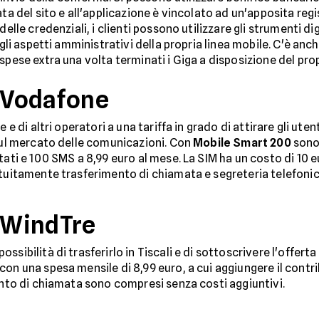
ata del sito e all'applicazione è vincolato ad un'apposita reg
elle credenziali, i clienti possono utilizzare gli strumenti digi
 gli aspetti amministrativi della propria linea mobile. C'è anc
spese extra una volta terminati i Giga a disposizione del prop
a Vodafone
e e di altri operatori a una tariffa in grado di attirare gli ut
 sul mercato delle comunicazioni. Con
Mobile Smart 200
sono 
tati e 100 SMS a 8,99 euro al mese. La SIM ha un costo di 10 
atuitamente trasferimento di chiamata e segreteria telefonic
a WindTre
ssibilità di trasferirlo in Tiscali e di sottoscrivere l'offer
con una spesa mensile di 8,99 euro, a cui aggiungere il contr
mento di chiamata sono compresi senza costi aggiuntivi.