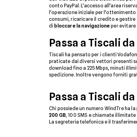
conto PayPal. L'accesso all'area riserv
l'operazione iniziale per l'ottenimento d
consumi, ricaricare il credito e gestire
di
bloccare la navigazione
per evitare 
Passa a Tiscali d
Tiscali ha pensato per i clienti Vodafon
praticate dai diversi vettori presenti
download fino a 225 Mbps, minuti illimi
spedizione. Inoltre vengono forniti gr
Passa a Tiscali d
Chi possiede un numero WindTre ha la po
200 GB
, 100 SMS e chiamate illimitate 
La segreteria telefonica e il trasferi