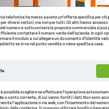
ia telefonica ha messo a punto un'offerta specifica per chi
 per diversi vettori, ma non per tutti. Gli altri hanno accesso a
à del numero e sottoscrivere la proposta commerciale si pu
fficiente contattare il numero verde dell'azienda. In ogni caso
 firmare il modulo a cui allegare un documento d'identità va
addetto se si va nel punto vendita o viene spedita a casa.
ffe
e è possibile scegliere se effettuare l'operazione autonoma
ito
o conto corrente, di cui vanno forniti i dati. Non sono acc
ramite l'applicazione o via web, con l'inserimento del numero
 l'invio della conferma. Si possono utilizzare bonifico bancar