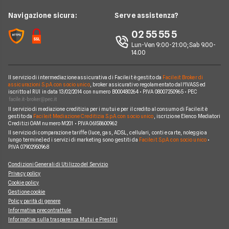
Argomenti in evidenza Pay TV
News
Navigazione sicura:
Serve assistenza?
Piattaforme Pay TV
Chi siamo
02 55 55 5
Lun-Ven 9:00-21:00; Sab 9.00-
Perché scegliere Facile.it
14.00
Contatti
Il servizio di intermediazione assicurativa di Facile.it è gestito da
Facile.it Broker di
Mappa del sito
assicurazioni S.p.A. con socio unico
, broker assicurativo regolamentato dall'IVASS ed
iscritto al RUI in data 13/02/2014 con numero B000480264 • P.IVA 08007250965 • PEC
Il servizio di mediazione creditizia per i mutui e per il credito al consumo di Facile.it è
gestito da
Facile.it Mediazione Creditizia S.p.A. con socio unico
, iscrizione Elenco Mediatori
Creditizi OAM numero M201 • P.IVA 06158600962
Il servizio di comparazione tariffe (luce, gas, ADSL, cellulari, conti e carte, noleggio a
lungo termine) ed i servizi di marketing sono gestiti da
Facile.it S.p.A. con socio unico
•
P.IVA 07902950968
Condizioni Generali di Utilizzo del Servizio
Privacy policy
Cookie policy
Gestione cookie
Policy parità di genere
Informativa precontrattule
Informativa sulla trasparenza Mutui e Prestiti