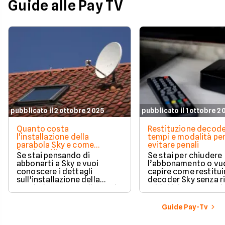
Guide alle Pay TV
pubblicato il 2 ottobre 2025
pubblicato il 1 ottobre 2
Quanto costa
Restituzione decode
l'installazione della
tempi e modalità pe
parabola Sky e come
evitare penali
funziona l'intervento
Se stai pensando di
Se stai per chiudere
abbonarti a Sky e vuoi
l’abbonamento o vu
conoscere i dettagli
capire come restituir
sull'installazione della
decoder Sky senza r
parabola, ecco quali sono i
addebiti, questa guid
costi associati
porta passo dopo p
all'installazione standard.
Guide Pay-Tv