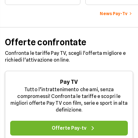
abbonamenti DAZN di luglio
per scegliere il piano
2026 e trova l'offerta
adatto alle tue esig
perfetta per le tue passioni
ottimizzare le spese 
News Pay-Tv
e le tue tasche.
Offerte confrontate
Confronta le tariffe Pay TV, scegli l'offerta migliore e
richiedi l'attivazione on line.
Pay TV
Tutto l’intrattenimento che ami, senza
compromessi! Confronta le tariffe e scopri le
migliori offerte Pay TV con film, serie e sport in alta
definizione.
Offerte Pay-tv