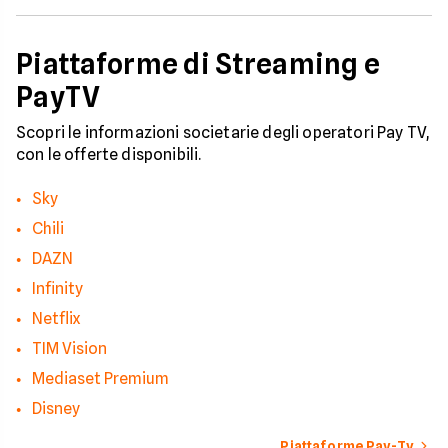
Piattaforme di Streaming e
PayTV
Scopri le informazioni societarie degli operatori Pay TV,
con le offerte disponibili.
Sky
Chili
DAZN
Infinity
Netflix
TIM Vision
Mediaset Premium
Disney
Piattaforme Pay-Tv