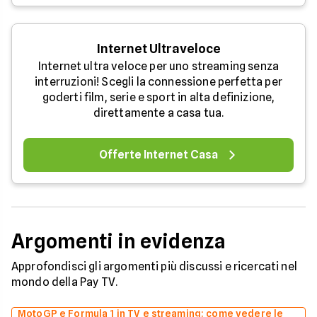
Internet Ultraveloce
Internet ultra veloce per uno streaming senza
interruzioni! Scegli la connessione perfetta per
goderti film, serie e sport in alta definizione,
direttamente a casa tua.
Offerte Internet Casa
Argomenti in evidenza
Approfondisci gli argomenti più discussi e ricercati nel
mondo della Pay TV.
MotoGP e Formula 1 in TV e streaming: come vedere le