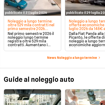
pubblicato il 31 luglio 2026
pubblicato il 29 luglio 2
Noleggio a lungo termine:
Noleggio a lungo ter
oltre 529 mila contratti nel
offerte economiche 
primo semestre 2026.
luglio 2026 da 148€ 
Crescono privati e auto
Nel primo semestre 2026 il
Dalla Fiat Panda alla 
elettrificate
noleggio lungo termine
Picanto, le offerte di
registra oltre 529 mila
noleggio a lungo te
contratti. Aumentano i
economiche aggiorn
privati, cresce la durata
luglio 2026, con cano
media e accelerano ibride
partire da 148€ al m
plug-in ed elettriche. Ecco i
News Noleggio a lungo termine
dati Unrae.
Guide al noleggio auto