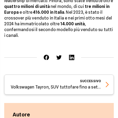
leadership di mercato. Finora, sono state vendute oltre
quattro milioni di unità
nel mondo, di cui
tre milioni in
Europa
e oltre
416.000 in Italia
. Nel 2023, è stato il
crossover più venduto in Italia e nei primi otto mesi del
2024 ha immatricolato oltre
14.000 unità
,
confermandosi il secondo modello più venduto su tutti
i canali.
SUCCESSIVO
Volkswagen Tayron, SUV tuttofare fino a sette posti - Parola all'esperto di Facile.it
Autore