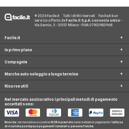
© 2026 Facile.it
Tutti i diritti riservati
Facile.it è un
servizio offerto da
Facile.it S.p.A. con socio unico
•
Via Sannio, 3 - 20137 Milano • P.IVA 07902950968
Facile.it
In primo piano
Assicurazioni
Compagnie
Prestiti
Noleggio lungo termine
Mutui
Marche auto noleggio a lungo termine
City Car Noleggio lungo termine
Ald automotive
Internet Casa
Noleggio SUV
Risorse utili
Arval
Audi
Luce e Gas
Noleggio auto elettriche
Hurry
BMW
Nel mercato assicurativo i principali metodi di pagamento
Conti e Carte
Guide noleggio auto
Noleggio monovolume
accettati sono:
Leasys
Citroen
Telefonia Mobile
News noleggio auto
LeasePlan
Fiat
Pay TV
Glossario noleggio auto
Ricorda:
nel mercato assicurativo
NON è previsto
come metodo di pagamento l'
utilizzo
B-rent
Ford
di ricariche postepay e pagamenti intestati a persone fisiche.
Noleggio Lungo Termine