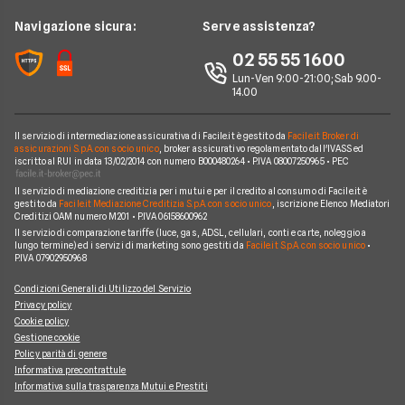
Compagnie noleggio auto
Mercedes
News
Navigazione sicura:
Serve assistenza?
Alphabet
Nissan
Chi siamo
02 55 55 1600
Athlon
Peugeot
Lun-Ven 9:00-21:00; Sab 9.00-
Perché scegliere Facile.it
14.00
CarServer
Smart
Contatti
Gruppo Bonifacio
Volkswagen
Il servizio di intermediazione assicurativa di Facile.it è gestito da
Facile.it Broker di
Mappa del sito
assicurazioni S.p.A. con socio unico
, broker assicurativo regolamentato dall'IVASS ed
Program
iscritto al RUI in data 13/02/2014 con numero B000480264 • P.IVA 08007250965 • PEC
Horizon Automotive
Il servizio di mediazione creditizia per i mutui e per il credito al consumo di Facile.it è
gestito da
Facile.it Mediazione Creditizia S.p.A. con socio unico
, iscrizione Elenco Mediatori
Creditizi OAM numero M201 • P.IVA 06158600962
Il servizio di comparazione tariffe (luce, gas, ADSL, cellulari, conti e carte, noleggio a
lungo termine) ed i servizi di marketing sono gestiti da
Facile.it S.p.A. con socio unico
•
P.IVA 07902950968
Condizioni Generali di Utilizzo del Servizio
Privacy policy
Cookie policy
Gestione cookie
Policy parità di genere
Informativa precontrattule
Informativa sulla trasparenza Mutui e Prestiti