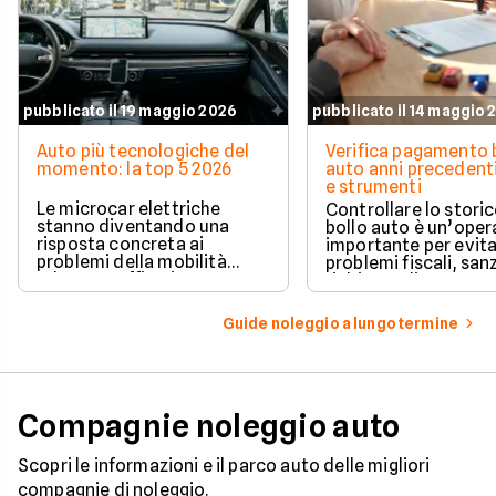
pubblicato il 19 maggio 2026
pubblicato il 14 maggio 
Auto più tecnologiche del
Verifica pagamento 
momento: la top 5 2026
auto anni precedenti
e strumenti
Le microcar elettriche
Controllare lo storic
stanno diventando una
bollo auto è un’oper
risposta concreta ai
importante per evit
problemi della mobilità
problemi fiscali, san
urbana: traffico intenso,
richieste di pagame
parcheggi limitati e costi di
inattese.
gestione sempre più alti.
Guide noleggio a lungo termine
Compagnie noleggio auto
Scopri le informazioni e il parco auto delle migliori
compagnie di noleggio.