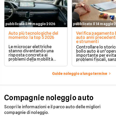
pubblicato il 19 maggio 2026
pubblicato il 14 maggio 
Auto più tecnologiche del
Verifica pagamento 
momento: la top 5 2026
auto anni precedenti
e strumenti
Le microcar elettriche
Controllare lo storic
stanno diventando una
bollo auto è un’oper
risposta concreta ai
importante per evit
problemi della mobilità
problemi fiscali, san
urbana: traffico intenso,
richieste di pagame
parcheggi limitati e costi di
inattese.
gestione sempre più alti.
Guide noleggio a lungo termine
Compagnie noleggio auto
Scopri le informazioni e il parco auto delle migliori
compagnie di noleggio.