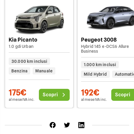
Kia Picanto
Peugeot 3008
1.0 gdi Urban
Hybrid 145 e-DCS6 Allure
Business
30.000 km inclusi
1.000 km inclusi
Benzina
Manuale
Mild Hybrid
Automati
175€
192€
Scopri
Scopri
al mese IVA inc.
al mese IVA inc.