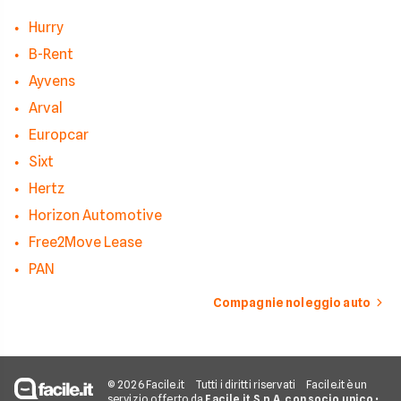
Hurry
B-Rent
Ayvens
Arval
Europcar
Sixt
Hertz
Horizon Automotive
Free2Move Lease
PAN
Compagnie noleggio auto
© 2026 Facile.it
Tutti i diritti riservati
Facile.it è un
servizio offerto da
Facile.it S.p.A. con socio unico
•