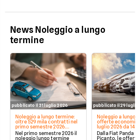
News Noleggio a lungo
termine
pubblicato il 31 luglio 2026
pubblicato il 29 luglio
Noleggio a lungo termine:
Noleggio a lungo t
oltre 529 mila contratti nel
offerte economich
primo semestre 2026.
luglio 2026 da 148
Crescono privati e auto
Nel primo semestre 2026 il
Dalla Fiat Panda al
elettrificate
noleggio lungo termine
Picanto, le offerte