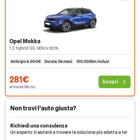
Opel Mokka
1.2 hybrid GS 145cv dct6
Anticipo 6.000€
Durata 36 mesi
100.000km inclusi
281€
Scopri
al mese
IVA
inc
.
Non trovi l’auto giusta?
Richiedi una consulenza
Un esperto ti aiuterà a trovare la soluzione più adatta a te!