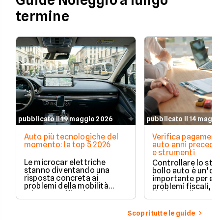
Guide Noleggio a lungo
termine
pubblicato il 19 maggio 2026
pubblicato il 14 magg
Auto più tecnologiche del
Verifica pagament
momento: la top 5 2026
auto anni preceden
e strumenti
Le microcar elettriche
Controllare lo sto
stanno diventando una
bollo auto è un’o
risposta concreta ai
importante per ev
problemi della mobilità
problemi fiscali, s
urbana: traffico intenso,
richieste di paga
parcheggi limitati e costi di
inattese.
gestione sempre più alti.
Scopri tutte le guide