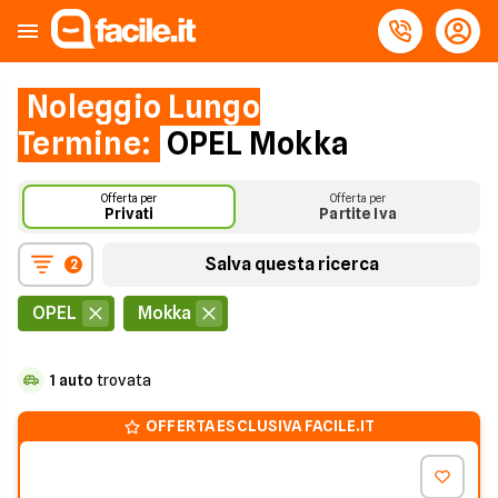
Noleggio Lungo
Termine:
OPEL Mokka
Offerta per
Offerta per
Privati
Partite Iva
Salva questa ricerca
2
OPEL
Mokka
1
auto
trovata
OFFERTA ESCLUSIVA FACILE.IT