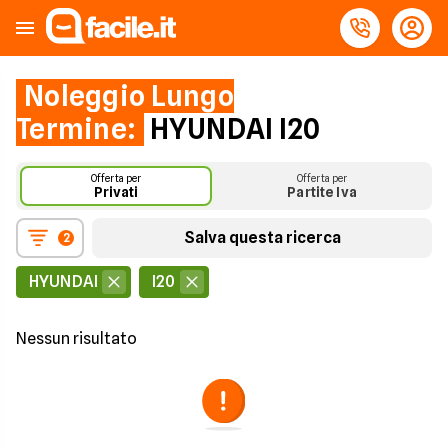
Noleggio Lungo
Termine:
HYUNDAI I20
Offerta per
Offerta per
Privati
Partite Iva
Salva questa ricerca
2
HYUNDAI
I20
Nessun risultato