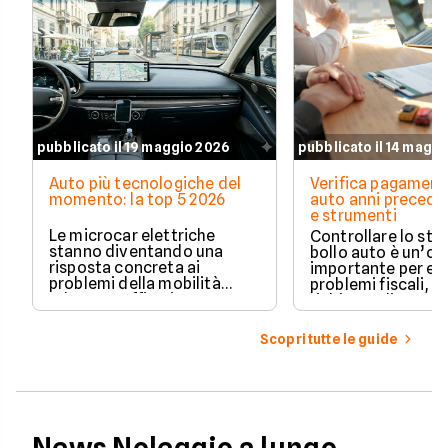
pubblicato il 19 maggio 2026
pubblicato il 14 magg
Auto più tecnologiche del
Verifica pagament
momento: la top 5 2026
auto anni preceden
e strumenti
Le microcar elettriche
Controllare lo sto
stanno diventando una
bollo auto è un’o
risposta concreta ai
importante per ev
problemi della mobilità
problemi fiscali, s
urbana: traffico intenso,
richieste di paga
parcheggi limitati e costi di
inattese.
gestione sempre più alti.
Scopri tutte le guide