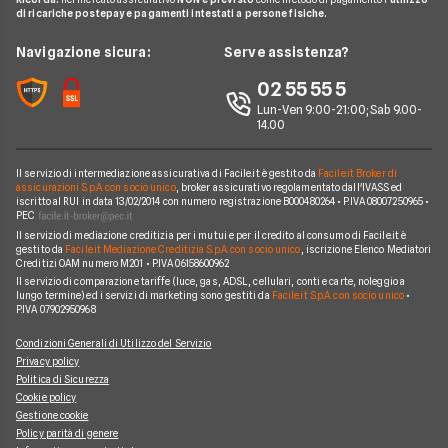
Citroen
FIAT TOPOLINO
di ricariche postepay e pagamenti intestati a persone fisiche.
News
FAQ
Noleggio lungo termine consegna rapida
Opel
LEAPMOTOR B10 reev
Redazione
Navigazione sicura:
Serve assistenza?
Arval
Noleggio lungo termine veicoli commerciali
Nissan
AUDI SQ8
Ufficio Stampa
02 55 55 5
Ayvens
Jeep
FORD Tourneo Courier
Lun-Ven 9:00-21:00; Sab 9.00-
Servizio Clienti
Horizon Automotive
14.00
Volkswagen
KIA EV3
Recesso
Leasys
Peugeot
BMW Serie 3 SW
Il servizio di intermediazione assicurativa di Facile.it è gestito da
Facile.it Broker di
Reclami
UnipolRental
assicurazioni S.p.A. con socio unico
, broker assicurativo regolamentato dall'IVASS ed
Cupra
iscritto al RUI in data 13/02/2014 con numero registrazione B000480264 • P.IVA 08007250965 •
AUDI A3 Sportback
Mappa del sito
Tutte le compagnie
PEC
Scoprile tutte
Il servizio di mediazione creditizia per i mutui e per il credito al consumo di Facile.it è
MINI Cooper
Facile.it Corporate
gestito da
Facile.it Mediazione Creditizia S.p.A. con socio unico
, iscrizione Elenco Mediatori
Creditizi OAM numero M201 • P.IVA 06158600962
Scoprile tutte le offerte
Facile.it Club
Il servizio di comparazione tariffe (luce, gas, ADSL, cellulari, conti e carte, noleggio a
lungo termine) ed i servizi di marketing sono gestiti da
Facile.it S.p.A. con socio unico
•
We're hiring!
Lavora in Facile.it
P.IVA 07902950968
Condizioni Generali di Utilizzo del Servizio
Privacy policy
Politica di Sicurezza
Cookie policy
Gestione cookie
Policy parità di genere