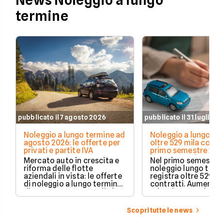
News Noleggio a lungo
termine
pubblicato il 7 agosto 2026
pubblicato il 31 luglio
Noleggio a lungo termine ad
Noleggio a lungo t
agosto 2026: le offerte per
oltre 529 mila cont
privati e partite IVA
primo semestre 20
Crescono privati 
Mercato auto in crescita e
Nel primo semestre
elettrificate
riforma delle flotte
noleggio lungo te
aziendali in vista: le offerte
registra oltre 529 
di noleggio a lungo termine
contratti. Aument
di agosto 2026 su Facile.it,
privati, cresce la 
per privati e partite IVA.
media e acceleran
plug-in ed elettric
Scopri tutte le news
dati Unrae.