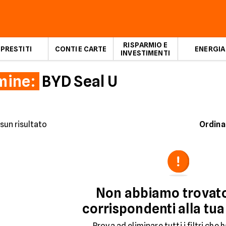
RISPARMIO E
PRESTITI
CONTI E CARTE
ENERGIA
INVESTIMENTI
mine:
BYD Seal U
sun risultato
Ordina
Non abbiamo trovat
corrispondenti alla tua
Prova ad eliminare tutti i filtri che h