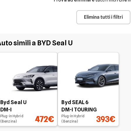
Elimina tutti i filtri
uto simili a BYD Seal U
Byd Seal U
Byd SEAL 6
DM-I
DM-I TOURING
Plug-in Hybrid
Plug-in Hybrid
472€
393€
(Benzina)
(Benzina)