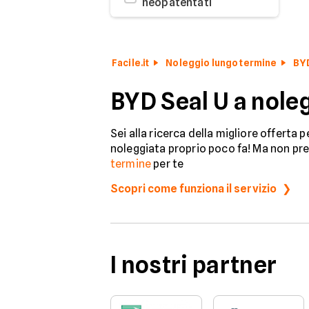
neopatentati
Facile.it
Noleggio lungo termine
BY
BYD Seal U a nole
Sei alla ricerca della migliore offerta 
noleggiata proprio poco fa! Ma non preo
termine
per te
Scopri come funziona il servizio
I nostri partner