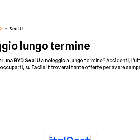
D
Seal U
ggio lungo termine
per una
BYD Seal U
a noleggio a lungo termine? Accidenti, l’ult
ccuparti, su Facile.it troverai tante offerte per avere semp