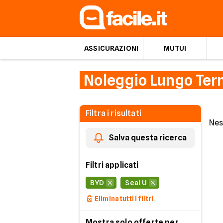
ASSICURAZIONI
MUTUI
Noleggio Lungo Ter
Filtra i risultati
Nes
Salva questa ricerca
Filtri applicati
BYD
Seal U
Elimina tutti i filtri
Mostra solo offerte per