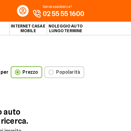
Serve assistenza?
02 55 55 1600
INTERNET CASA E
NOLEGGIO AUTO
MOBILE
LUNGO TERMINE
 per
Prezzo
Popolarità
o auto
 ricerca.
ai inserito.