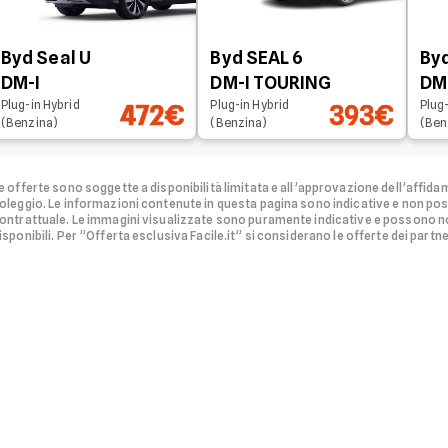
Byd Seal U
Byd SEAL 6
Byd
DM-I
DM-I TOURING
DM
Plug-in Hybrid
Plug-in Hybrid
Plug-
472€
393€
(Benzina)
(Benzina)
(Ben
e offerte sono soggette a disponibilità limitata e all’approvazione dell’affidam
oleggio.
Le informazioni contenute in questa pagina sono indicative e non po
ontrattuale. Le immagini visualizzate sono puramente indicative e possono no
isponibili.
Per ”Offerta esclusiva Facile.it” si considerano le offerte dei partner 