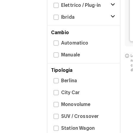
Elettrico / Plug-in
Ibrida
Cambio
Automatico
Manuale
L
n
c
Tipologia
d
Berlina
City Car
Monovolume
SUV / Crossover
Station Wagon