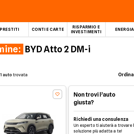
RISPARMIO E
PRESTITI
CONTI E CARTE
ENERGIA
INVESTIMENTI
mine:
BYD Atto 2 DM-i
Ordina
1
auto
trovata
Non trovi l’auto
giusta?
Richiedi una consulenza
Un esperto ti aiuterà a trovare 
soluzione più adatta a te!