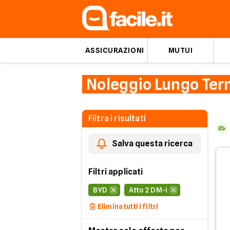
ASSICURAZIONI
MUTUI
Noleggio Lungo Ter
Filtra i risultati
Salva questa ricerca
Filtri applicati
BYD
Atto 2 DM-i
Elimina tutti i filtri