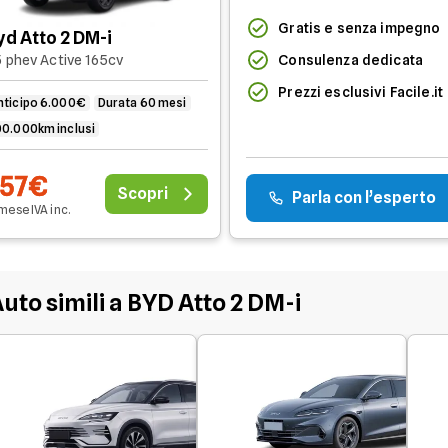
Gratis e senza impegno
yd Atto 2 DM-i
Consulenza dedicata
5 phev Active 165cv
Prezzi esclusivi Facile.it
nticipo 6.000€
Durata 60 mesi
00.000km inclusi
357€
Scopri
Parla con l’esperto
 mese
IVA
inc
.
uto simili a BYD Atto 2 DM-i