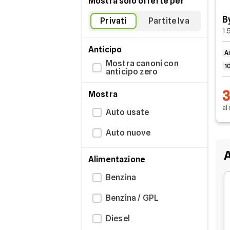
Mostra solo offerte per
B
Privati
Partite Iva
1.
Anticipo
A
Mostra canoni con
1
anticipo zero
Mostra
al
Auto usate
Auto nuove
A
Alimentazione
Benzina
Benzina / GPL
Diesel