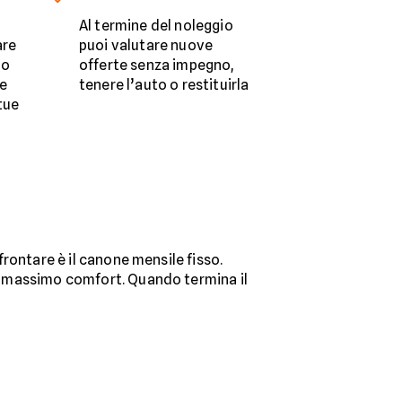
Al termine del noleggio
are
puoi valutare nuove
do
offerte senza impegno,
re
tenere l’auto o restituirla
 tue
ffrontare è il canone mensile fisso.
 il massimo comfort. Quando termina il