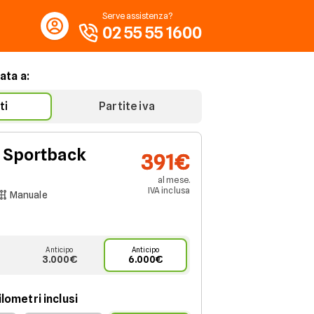
Serve assistenza?
02 55 55 1600
ata a:
ti
Partite iva
 Sportback
391€
v
al mese.
IVA
inclusa
Manuale
Anticipo
Anticipo
3.000€
6.000€
lometri inclusi