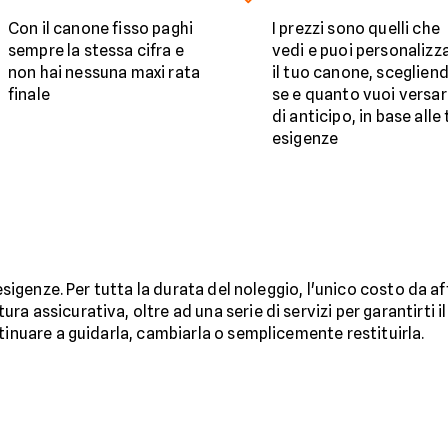
Con il canone fisso paghi
I prezzi sono quelli che
sempre la stessa cifra e
vedi e puoi personalizz
non hai nessuna maxi rata
il tuo canone, sceglien
finale
se e quanto vuoi versa
di anticipo, in base alle
esigenze
 esigenze. Per tutta la durata del noleggio, l'unico costo da a
ra assicurativa, oltre ad una serie di servizi per garantirti
tinuare a guidarla, cambiarla o semplicemente restituirla.