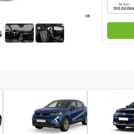
36 mesi
100.000k
1
/
5