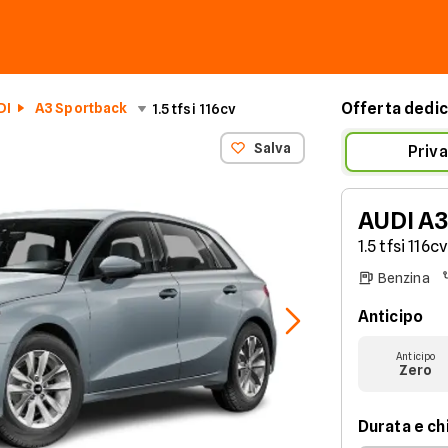
Offerta dedic
DI
A3 Sportback
1.5 tfsi 116cv
Salva
Priva
AUDI
A3
1.5 tfsi 116c
Benzina
Anticipo
Anticipo
Zero
Durata e chi