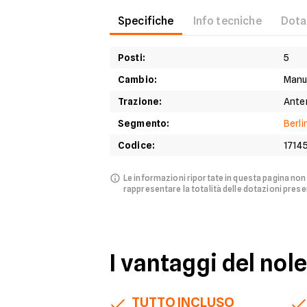
Specifiche
Info tecniche
Dota
Posti
:
5
Cambio
:
Manu
Trazione
:
Ante
Segmento
:
Berli
Codice
:
1714
Le informazioni riportate in questa pagina no
rappresentare la totalità delle dotazioni presen
I vantaggi del nol
TUTTO INCLUSO