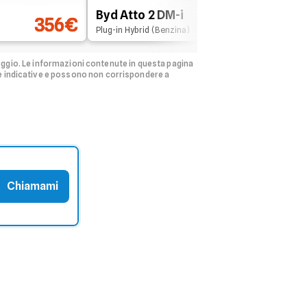
Byd Atto 2 DM-i
Re
356€
357€
Plug-in Hybrid (Benzina)
Mild
eggio.
Le informazioni contenute in questa pagina
e indicative e possono non corrispondere a
Chiamami