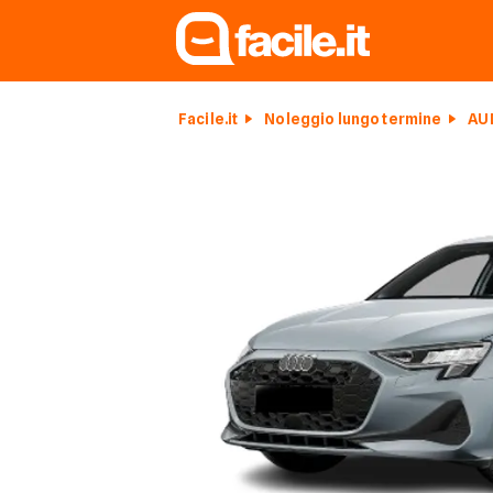
Facile.it
Noleggio lungo termine
AU