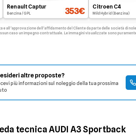
Renault Captur
Citroen C4
353€
Benzina / GPL
Mild Hybrid (Benzina)
ta e all’approvazione dell’affidamento del Cliente da parte delle società di nol
nessun caso un impegno contrattuale. Le immagini visualizzate sono purament
esideri altre proposte?
icevi più informazioni sul noleggio della tua prossima
uto
heda tecnica
AUDI
A3 Sportback