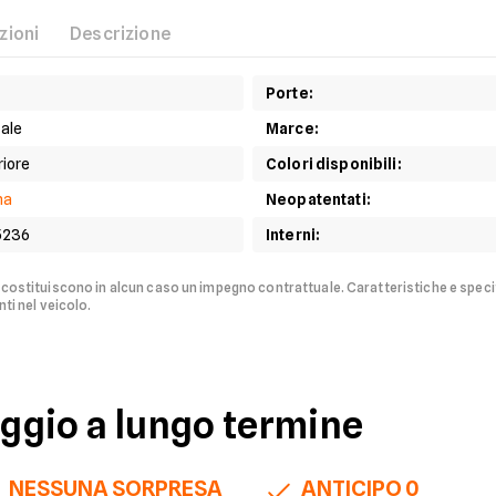
zioni
Descrizione
Porte
:
ale
Marce
:
riore
Colori disponibili
:
na
Neopatentati
:
5236
Interni
:
n costituiscono in alcun caso un impegno contrattuale.
Caratteristiche e speci
ti nel veicolo.
eggio a lungo termine
NESSUNA SORPRESA
ANTICIPO 0