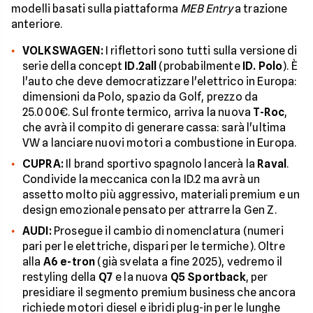
modelli basati sulla piattaforma
MEB Entry
a trazione
anteriore.
VOLKSWAGEN:
I riflettori sono tutti sulla versione di
serie della concept
ID.2all
(probabilmente
ID. Polo
). È
l'auto che deve democratizzare l'elettrico in Europa:
dimensioni da Polo, spazio da Golf, prezzo da
25.000€. Sul fronte termico, arriva la nuova
T-Roc
,
che avrà il compito di generare cassa: sarà l'ultima
VW a lanciare nuovi motori a combustione in Europa.
CUPRA:
Il brand sportivo spagnolo lancerà la
Raval
.
Condivide la meccanica con la ID.2 ma avrà un
assetto molto più aggressivo, materiali premium e un
design emozionale pensato per attrarre la Gen Z.
AUDI:
Prosegue il cambio di nomenclatura (numeri
pari per le elettriche, dispari per le termiche). Oltre
alla
A6 e-tron
(già svelata a fine 2025), vedremo il
restyling della
Q7
e la nuova
Q5 Sportback
, per
presidiare il segmento premium business che ancora
richiede motori diesel e ibridi plug-in per le lunghe