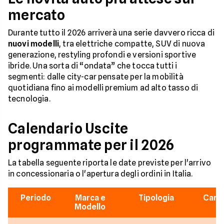
mercato
Durante tutto il 2026 arriverà una serie davvero ricca di
nuovi modelli
, tra elettriche compatte, SUV di nuova
generazione, restyling profondi e versioni sportive
ibride. Una sorta di “ondata” che tocca tutti i
segmenti: dalle city-car pensate per la mobilità
quotidiana fino ai modelli premium ad alto tasso di
tecnologia.
Calendario Uscite
programmate per il 2026
La tabella seguente riporta le date previste per l'arrivo
in concessionaria o l'apertura degli ordini in Italia.
Periodo
Marca e
Tipologia
Carat
Modello
C