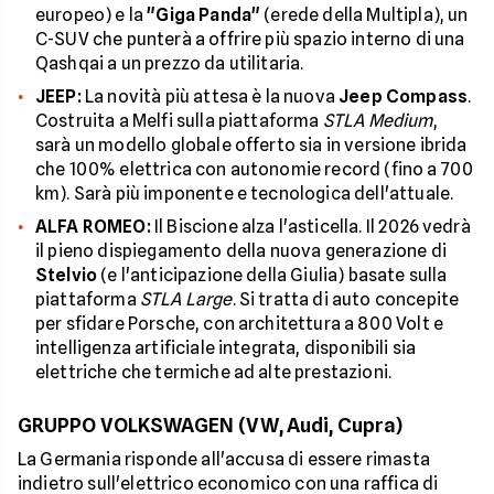
europeo) e la
"Giga Panda"
(erede della Multipla), un
C-SUV che punterà a offrire più spazio interno di una
Qashqai a un prezzo da utilitaria.
JEEP:
La novità più attesa è la nuova
Jeep Compass
.
Costruita a Melfi sulla piattaforma
STLA Medium
,
sarà un modello globale offerto sia in versione ibrida
che 100% elettrica con autonomie record (fino a 700
km). Sarà più imponente e tecnologica dell'attuale.
ALFA ROMEO:
Il Biscione alza l'asticella. Il 2026 vedrà
il pieno dispiegamento della nuova generazione di
Stelvio
(e l'anticipazione della Giulia) basate sulla
piattaforma
STLA Large
. Si tratta di auto concepite
per sfidare Porsche, con architettura a 800 Volt e
intelligenza artificiale integrata, disponibili sia
elettriche che termiche ad alte prestazioni.
GRUPPO VOLKSWAGEN (VW, Audi, Cupra)
La Germania risponde all'accusa di essere rimasta
indietro sull'elettrico economico con una raffica di