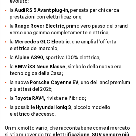
evoluto;
la
Audi RS 5 Avant plug-in
, pensata per chi cerca
prestazioni con elettrificazione;
la
Range Rover Electric
, primo vero passo del brand
verso una gamma completamente elettrica;
la
Mercedes GLC Electric
, che amplia l’offerta
elettrica del marchio;
la
Alpine A390
, sportiva 100% elettrica;
la
BMW iX3 Neue Klasse
, simbolo della nuova era
tecnologica della Casa;
la nuova
Porsche Cayenne EV
, uno dei lanci premium
più attesi del 2026;
la
Toyota RAV4
, rivista nell’ibrido;
la possibile
Hyundai Ioniq 3
, piccolo modello
elettrico d’accesso.
Un mix molto vario, che racconta bene come il mercato
si stia muovendo tra
elettrificazione
,
SUV sempre più