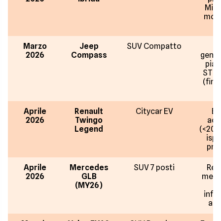
Mira
moto
H
Marzo
Jeep
SUV Compatto
N
2026
Compass
gener
pia
STLA
(fin
Aprile
Renault
Citycar EV
El
2026
Twingo
acc
Legend
(<20k
ispi
prim
Aprile
Mercedes
SUV 7 posti
Rest
2026
GLB
metà 
(MY26)
info
agg