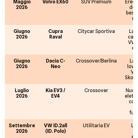
Maggio
Volvo EX60
SUV Premium
Erede
2026
del
best-
ma
Giugno
Cupra
Citycar Sportiva
La 
2026
Raval
catt
VW I
ele
Giugno
Dacia C-
Crossover/Berlina
La 
2026
Neo
low-
VW
Skoda
Luglio
Kia EV3 /
Crossover
Nuov
2026
EV4
elett
cor
d
futu
Settembre
VW ID.2all
Utilitaria EV
L'a
2026
(ID. Polo)
p
ele