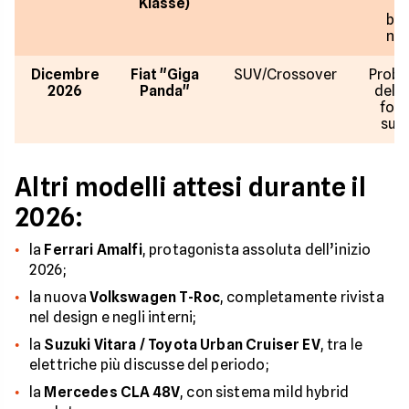
Klasse)
de
bat
nuo
Dicembre
Fiat "Giga
SUV/Crossover
Proba
2026
Panda"
della
focu
sull
Altri modelli attesi durante il
2026:
la
Ferrari Amalfi
, protagonista assoluta dell’inizio
2026;
la nuova
Volkswagen T-Roc
, completamente rivista
nel design e negli interni;
la
Suzuki Vitara / Toyota Urban Cruiser EV
, tra le
elettriche più discusse del periodo;
la
Mercedes CLA 48V
, con sistema mild hybrid