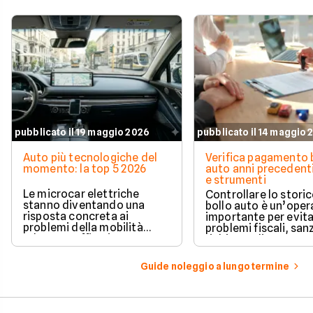
pubblicato il 19 maggio 2026
pubblicato il 14 maggio 
Auto più tecnologiche del
Verifica pagamento 
momento: la top 5 2026
auto anni precedenti
e strumenti
Le microcar elettriche
Controllare lo storic
stanno diventando una
bollo auto è un’oper
risposta concreta ai
importante per evit
problemi della mobilità
problemi fiscali, san
urbana: traffico intenso,
richieste di pagame
parcheggi limitati e costi di
inattese.
gestione sempre più alti.
Guide noleggio a lungo termine