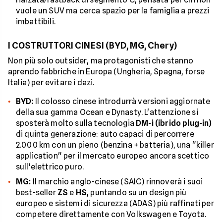
vuole un SUV ma cerca spazio per la famiglia a prezzi
imbattibili.
I COSTRUTTORI CINESI (BYD, MG, Chery)
Non più solo outsider, ma protagonisti che stanno
aprendo fabbriche in Europa (Ungheria, Spagna, forse
Italia) per evitare i dazi.
BYD:
Il colosso cinese introdurrà versioni aggiornate
della sua gamma Ocean e Dynasty. L'attenzione si
sposterà molto sulla tecnologia
DM-i (ibrido plug-in)
di quinta generazione: auto capaci di percorrere
2.000 km con un pieno (benzina + batteria), una "killer
application" per il mercato europeo ancora scettico
sull'elettrico puro.
MG:
Il marchio anglo-cinese (SAIC) rinnoverà i suoi
best-seller
ZS
e
HS
, puntando su un design più
europeo e sistemi di sicurezza (ADAS) più raffinati per
competere direttamente con Volkswagen e Toyota.