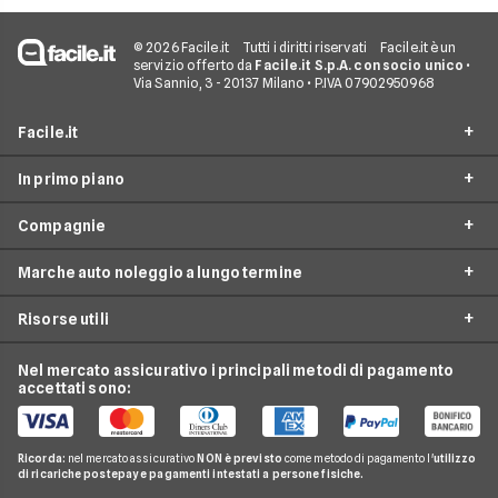
© 2026 Facile.it
Tutti i diritti riservati
Facile.it è un
servizio offerto da
Facile.it S.p.A. con socio unico
•
Via Sannio, 3 - 20137 Milano • P.IVA 07902950968
Facile.it
In primo piano
Assicurazioni
Compagnie
Prestiti
Noleggio lungo termine
Mutui
Marche auto noleggio a lungo termine
City Car Noleggio lungo termine
Ald automotive
Internet Casa
Noleggio SUV
Risorse utili
Arval
Audi
Luce e Gas
Noleggio auto elettriche
Hurry
BMW
Nel mercato assicurativo i principali metodi di pagamento
Conti e Carte
Guide noleggio auto
Noleggio monovolume
accettati sono:
Leasys
Citroen
Telefonia Mobile
News noleggio auto
LeasePlan
Fiat
Pay TV
Glossario noleggio auto
Ricorda:
nel mercato assicurativo
NON è previsto
come metodo di pagamento l'
utilizzo
B-rent
Ford
di ricariche postepay e pagamenti intestati a persone fisiche.
Noleggio Lungo Termine