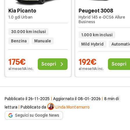
Kia Picanto
Peugeot 3008
1.0 gdi Urban
Hybrid 145 e-DCS6 Allure
Business
30.000 km inclusi
1.000 km inclusi
Benzina
Manuale
Mild Hybrid
Automati
175€
192€
Scopri
Scopri
al mese IVA inc.
al mese IVA inc.
Pubblicato il
26-11-2025
|
Aggiornato il
08-01-2026
|
8
min di
lettura
|
Pubblicato da
Linda Montemurro
Seguici su Google News