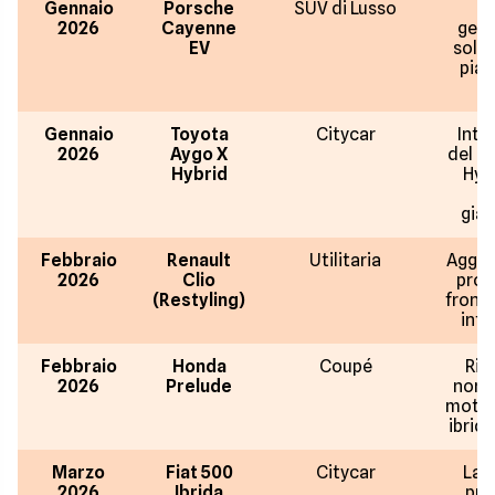
Gennaio
Porsche
SUV di Lusso
Q
2026
Cayenne
gene
EV
solo 
pia
Gennaio
Toyota
Citycar
Intr
2026
Aygo X
del si
Hybrid
Hybr
p
gia
Febbraio
Renault
Utilitaria
Aggio
2026
Clio
prof
(Restyling)
fronta
inte
Febbraio
Honda
Coupé
Rit
2026
Prelude
nome
motor
ibrida
Marzo
Fiat 500
Citycar
La 
2026
Ibrida
pro