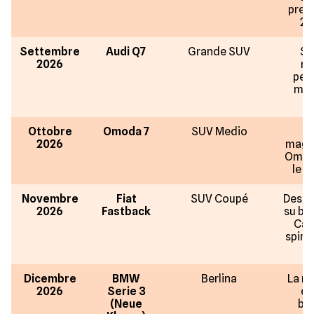
prez
25
Settembre
Audi Q7
Grande SUV
Se
2026
re
pes
man
at
Ottobre
Omoda 7
SUV Medio
Fr
2026
maggi
Omoda
le t
Novembre
Fiat
SUV Coupé
Desig
2026
Fastback
su ba
Car
spirit
Dicembre
BMW
Berlina
La ri
2026
Serie 3
el
(Neue
ba