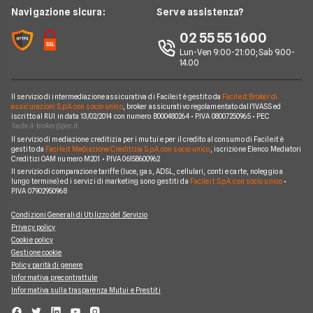
Compagnie noleggio auto
Mercedes
News
Navigazione sicura:
Serve assistenza?
Alphabet
Nissan
Chi siamo
02 55 55 1600
Athlon
Peugeot
Lun-Ven 9:00-21:00; Sab 9.00-
Perché scegliere Facile.it
14.00
CarServer
Smart
Contatti
Gruppo Bonifacio
Volkswagen
Il servizio di intermediazione assicurativa di Facile.it è gestito da
Facile.it Broker di
Mappa del sito
assicurazioni S.p.A. con socio unico
, broker assicurativo regolamentato dall'IVASS ed
Program
iscritto al RUI in data 13/02/2014 con numero B000480264 • P.IVA 08007250965 • PEC
Horizon Automotive
Il servizio di mediazione creditizia per i mutui e per il credito al consumo di Facile.it è
gestito da
Facile.it Mediazione Creditizia S.p.A. con socio unico
, iscrizione Elenco Mediatori
Creditizi OAM numero M201 • P.IVA 06158600962
Il servizio di comparazione tariffe (luce, gas, ADSL, cellulari, conti e carte, noleggio a
lungo termine) ed i servizi di marketing sono gestiti da
Facile.it S.p.A. con socio unico
•
P.IVA 07902950968
Condizioni Generali di Utilizzo del Servizio
Privacy policy
Cookie policy
Gestione cookie
Policy parità di genere
Informativa precontrattule
Informativa sulla trasparenza Mutui e Prestiti