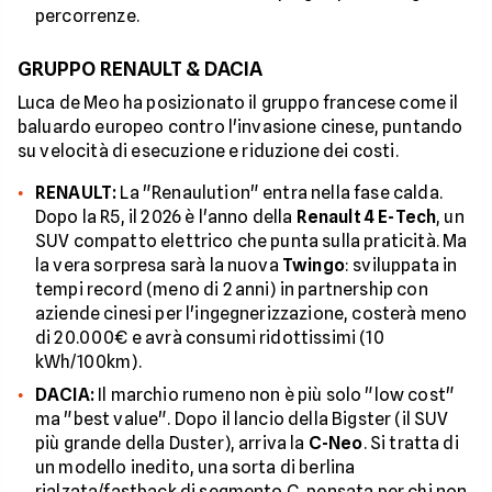
percorrenze.
GRUPPO RENAULT & DACIA
Luca de Meo ha posizionato il gruppo francese come il
baluardo europeo contro l'invasione cinese, puntando
su velocità di esecuzione e riduzione dei costi.
RENAULT:
La "Renaulution" entra nella fase calda.
Dopo la R5, il 2026 è l'anno della
Renault 4 E-Tech
, un
SUV compatto elettrico che punta sulla praticità. Ma
la vera sorpresa sarà la nuova
Twingo
: sviluppata in
tempi record (meno di 2 anni) in partnership con
aziende cinesi per l'ingegnerizzazione, costerà meno
di 20.000€ e avrà consumi ridottissimi (10
kWh/100km).
DACIA:
Il marchio rumeno non è più solo "low cost"
ma "best value". Dopo il lancio della Bigster (il SUV
più grande della Duster), arriva la
C-Neo
. Si tratta di
un modello inedito, una sorta di berlina
rialzata/fastback di segmento C, pensata per chi non