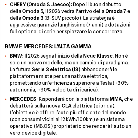
CHERY (Omoda & Jaecoo):
Dopo il buon debutto
della Omoda 5, il 2026 vedrà l'arrivo della
Omoda 7
e
della
Omoda 3
(B-SUV piccolo). La strategia è
aggressiva: garanzie lunghissime (7 anni) e dotazioni
full optional di serie per spiazzare la concorrenza.
BMW E MERCEDES: L'ALTA GAMMA
BMW:
Il 2026 segna l'inizio della
Neue Klasse
. Non è
solo un nuovo modello, ma un cambio di paradigma.
La futura
Serie 3 elettrica (i3)
abbandonerà le
piattaforme miste per una nativa elettrica,
promettendo un'efficienza superiore a Tesla (+30%
autonomia, +30% velocità di ricarica).
MERCEDES:
Risponderà con la piattaforma
MMA
, che
debutterà sulla nuova
CLA
elettrica (e ibrida).
L'obiettivo è offrire l'auto più efficiente del mondo
(con consumi vicini ai 12 kWh/100km) e un sistema
operativo (MB.OS) proprietario che renderà l'auto un
vero device digitale.