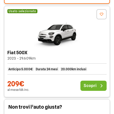
Usato selezionato
Fiat 500X
2023 - 29.609km
Anticipo 5.000€
Durata 24 mesi
20.000km inclusi
209€
Scopri
al mese
IVA
inc
.
Non trovi l’auto giusta?