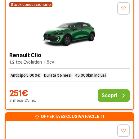
Stock concessionario
Renault Clio
1.2 tce Evolution 115cv
Anticipo 5.000€
Durata 36 mesi
45.000km inclusi
251€
Scopri
al mese
IVA
inc
.
OFFERTA ESCLUSIVA FACILE.IT