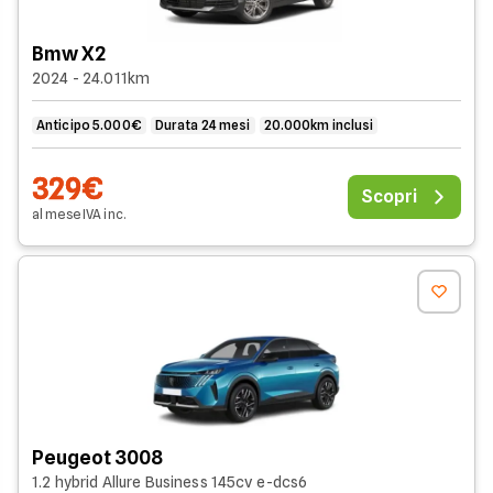
Bmw X2
2024 - 24.011km
Anticipo 5.000€
Durata 24 mesi
20.000km inclusi
329€
Scopri
al mese
IVA
inc
.
Peugeot 3008
1.2 hybrid Allure Business 145cv e-dcs6