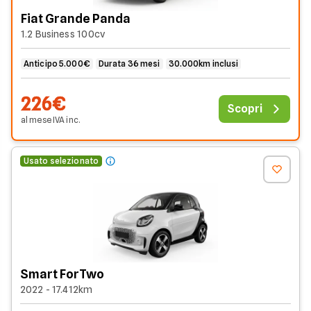
Fiat Grande Panda
1.2 Business 100cv
Anticipo 5.000€
Durata 36 mesi
30.000km inclusi
226€
Scopri
al mese
IVA
inc
.
Usato selezionato
Smart ForTwo
2022 - 17.412km