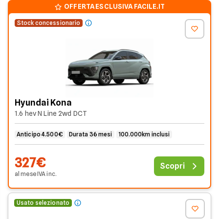
OFFERTA ESCLUSIVA FACILE.IT
Stock concessionario
Hyundai Kona
1.6 hev N Line 2wd DCT
Anticipo 4.500€
Durata 36 mesi
100.000km inclusi
327€
Scopri
al mese
IVA
inc
.
Usato selezionato