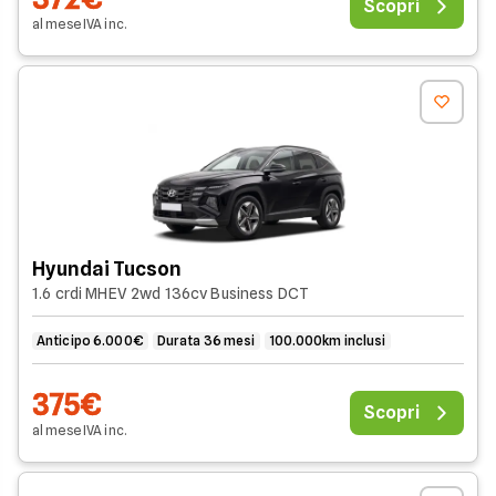
Scopri
al mese
IVA
inc
.
Hyundai Tucson
1.6 crdi MHEV 2wd 136cv Business DCT
Anticipo 6.000€
Durata 36 mesi
100.000km inclusi
375€
Scopri
al mese
IVA
inc
.