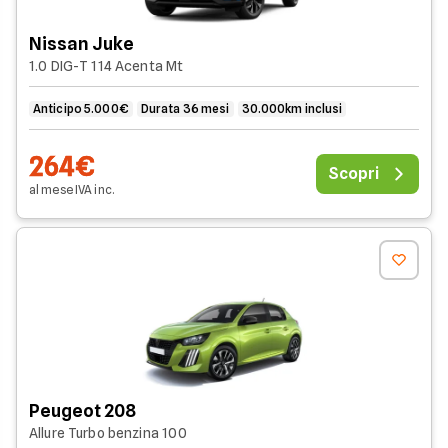
Nissan Juke
1.0 DIG-T 114 Acenta Mt
Anticipo 5.000€
Durata 36 mesi
30.000km inclusi
264€
Scopri
al mese
IVA
inc
.
Peugeot 208
Allure Turbo benzina 100