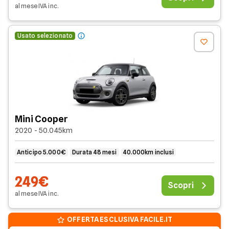
al mese
IVA
inc
.
Usato selezionato
Mini Cooper
2020 - 50.045km
Anticipo 5.000€
Durata 48 mesi
40.000km inclusi
249€
Scopri
al mese
IVA
inc
.
OFFERTA ESCLUSIVA FACILE.IT