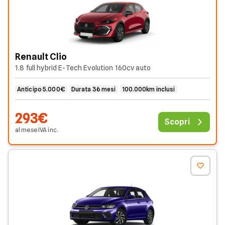
Renault Clio
1.8 full hybrid E-Tech Evolution 160cv auto
Anticipo 5.000€
Durata 36 mesi
100.000km inclusi
293€
Scopri
al mese
IVA
inc
.