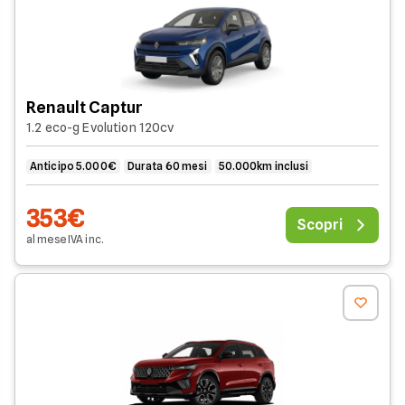
Renault Captur
1.2 eco-g Evolution 120cv
Anticipo 5.000€
Durata 60 mesi
50.000km inclusi
353€
Scopri
al mese
IVA
inc
.