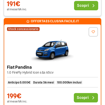
191€
Scopri
al mese
IVA
inc
.
OFFERTA ESCLUSIVA FACILE.IT
Stock concessionario
Fiat Pandina
1.0 FireFly Hybrid Icon s&s 65cv
Anticipo 5.000€
Durata 36 mesi
100.000km inclusi
199€
Scopri
al mese
IVA
inc
.