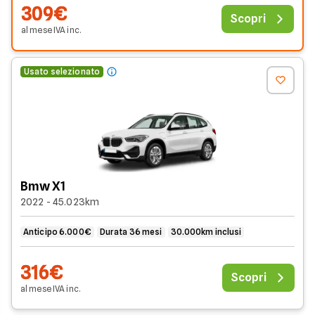
309€
Scopri
al mese
IVA
inc
.
Usato selezionato
Bmw X1
2022 - 45.023km
Anticipo 6.000€
Durata 36 mesi
30.000km inclusi
316€
Scopri
al mese
IVA
inc
.