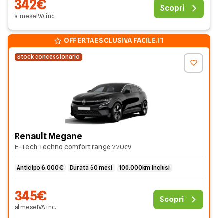
342€
Scopri
al mese
IVA
inc
.
OFFERTA ESCLUSIVA FACILE.IT
Stock concessionario
Renault Megane
E-Tech Techno comfort range 220cv
Anticipo 6.000€
Durata 60 mesi
100.000km inclusi
345€
Scopri
al mese
IVA
inc
.