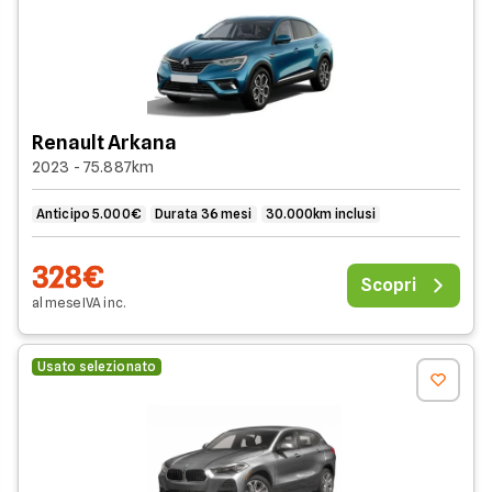
Renault Arkana
2023 - 75.887km
Anticipo 5.000€
Durata 36 mesi
30.000km inclusi
328€
Scopri
al mese
IVA
inc
.
Usato selezionato