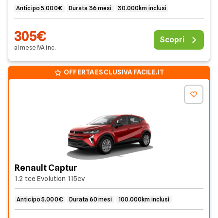
Anticipo 5.000€
Durata 36 mesi
30.000km inclusi
305€
Scopri
al mese
IVA
inc
.
OFFERTA ESCLUSIVA FACILE.IT
Renault Captur
1.2 tce Evolution 115cv
Anticipo 5.000€
Durata 60 mesi
100.000km inclusi