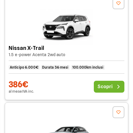
Nissan X-Trail
1.5 e-power Acenta 2wd auto
Anticipo 6.000€
Durata 36 mesi
100.000km inclusi
386€
Scopri
al mese
IVA
inc
.