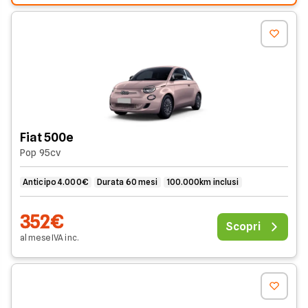
Fiat 500e
Pop 95cv
Anticipo 4.000€
Durata 60 mesi
100.000km inclusi
352€
Scopri
al mese
IVA
inc
.