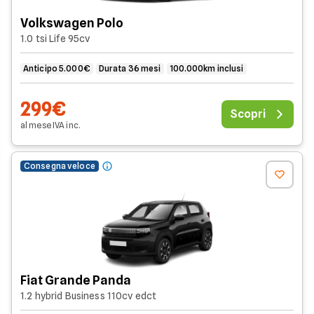
Volkswagen Polo
1.0 tsi Life 95cv
Anticipo 5.000€
Durata 36 mesi
100.000km inclusi
299€
Scopri
al mese
IVA
inc
.
Consegna veloce
Fiat Grande Panda
1.2 hybrid Business 110cv edct