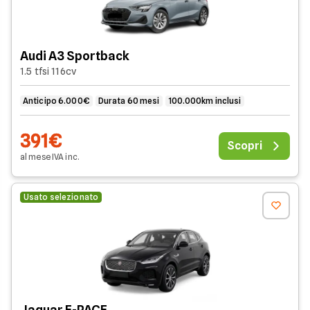
Audi A3 Sportback
1.5 tfsi 116cv
Anticipo 6.000€
Durata 60 mesi
100.000km inclusi
391€
Scopri
al mese
IVA
inc
.
Usato selezionato
Jaguar E-PACE