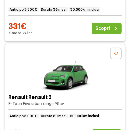
Anticipo 3.500€
Durata 36 mesi
30.000km inclusi
331€
Scopri
al mese
IVA
inc
.
Renault Renault 5
E-Tech Five urban range 95cv
Anticipo 5.000€
Durata 60 mesi
50.000km inclusi