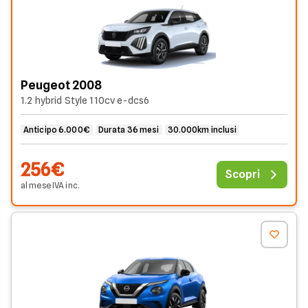
Peugeot 2008
1.2 hybrid Style 110cv e-dcs6
Anticipo 6.000€
Durata 36 mesi
30.000km inclusi
256€
Scopri
al mese
IVA
inc
.