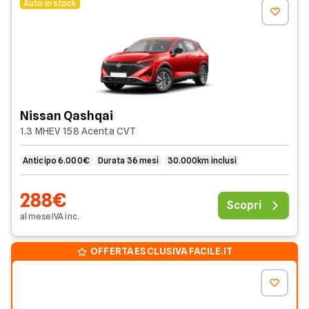
Auto in stock
Nissan Qashqai
1.3 MHEV 158 Acenta CVT
Anticipo 6.000€
Durata 36 mesi
30.000km inclusi
288€
Scopri
al mese
IVA
inc
.
OFFERTA ESCLUSIVA FACILE.IT