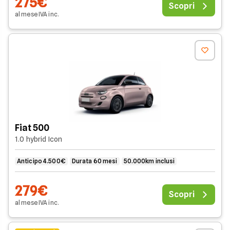
275€
Scopri
al mese
IVA
inc
.
Fiat 500
1.0 hybrid Icon
Anticipo 4.500€
Durata 60 mesi
50.000km inclusi
279€
Scopri
al mese
IVA
inc
.