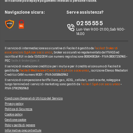
Offerte Telefonia Mobile Partita Iva
di ricariche postepay e pagamenti intestati a persone fisiche.
Noleggio Lungo Termine Auto Usate
Prestito per ristrutturazione
Facile.it Corporate
Notizie Telefonia Mobile
Navigazione sicura:
Serve assistenza?
Noleggio Lungo Termine Auto Elettriche
Notizie Finanziamenti
Facile.it Club
Notizie TV a pagamento
02 55 55 5
Notizie noleggio
We're hiring!
Lavora in Facile.it
Lun-Ven 9:00-21:00; Sab 9.00-
14.00
Il servizio di intermediazione assicurativa di Facile.it è gestito da
Facile.it Broker di
assicurazioni S.p.A. con socio unico
, broker assicurativo regolamentato dall'IVASS ed
iscritto al RUI in data 13/02/2014 con numero registrazione B000480264 • P.IVA 08007250965 •
PEC
Il servizio di mediazione creditizia per i mutui e per il credito al consumo di Facile.it è
gestito da
Facile.it Mediazione Creditizia S.p.A. con socio unico
, iscrizione Elenco Mediatori
Creditizi OAM numero M201 • P.IVA 06158600962
Il servizio di comparazione tariffe (luce, gas, ADSL, cellulari, conti e carte, noleggio a
lungo termine) ed i servizi di marketing sono gestiti da
Facile.it S.p.A. con socio unico
•
P.IVA 07902950968
Condizioni Generali di Utilizzo del Servizio
Privacy policy
Politica di Sicurezza
Cookie policy
Gestione cookie
Policy parità di genere
Informativa precontrattule