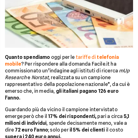
Quanto spendiamo
oggi per le
tariffe di
telefonia
mobile
? Per rispondere alla domanda Facile.it ha
commissionato un’indagine agli istituti di ricerca
mUp
Research
e
Norstat
, realizzata su un campione
rappresentativo della popolazione nazionale*, da cui è
emerso che, in media,
gli italiani pagano 126 euro
l’anno.
Guardando più da vicino il campione intervistato
emerge però che il
17% dei rispondenti,
pari a circa
5,1
milioni di individui
, spende decisamente meno, vale a
dire
72 euro l’anno
; solo per
il 5% dei clienti
il costo
supera i 240 euro annui.