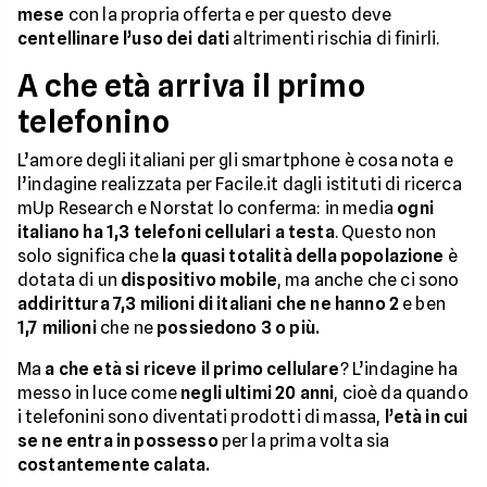
mese
con la propria offerta e per questo deve
centellinare l’uso dei dati
altrimenti rischia di finirli.
A che età arriva il primo
telefonino
L’amore degli italiani per gli smartphone è cosa nota e
l’indagine realizzata per Facile.it dagli istituti di ricerca
mUp Research e Norstat lo conferma: in media
ogni
italiano ha 1,3 telefoni cellulari a testa
. Questo non
solo significa che
la quasi totalità della popolazione
è
dotata di un
dispositivo mobile
, ma anche che ci sono
addirittura 7,3 milioni di italiani che ne hanno 2
e ben
1,7 milioni
che ne
possiedono 3 o più.
Ma
a che età si riceve il primo cellulare
? L’indagine ha
messo in luce come
negli ultimi 20 anni
, cioè da quando
i telefonini sono diventati prodotti di massa,
l’età in cui
se ne entra in possesso
per la prima volta sia
costantemente calata.