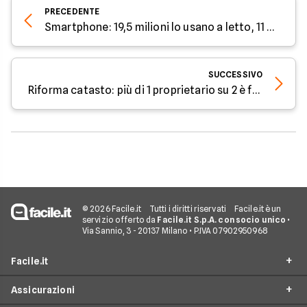
PRECEDENTE
Smartphone: 19,5 milioni lo usano a letto, 11 milioni se lo portano in bagno
SUCCESSIVO
Riforma catasto: più di 1 proprietario su 2 è favorevole
© 2026 Facile.it
Tutti i diritti riservati
Facile.it è un
servizio offerto da
Facile.it S.p.A. con socio unico
•
Via Sannio, 3 - 20137 Milano • P.IVA 07902950968
Facile.it
Assicurazioni
Chi siamo