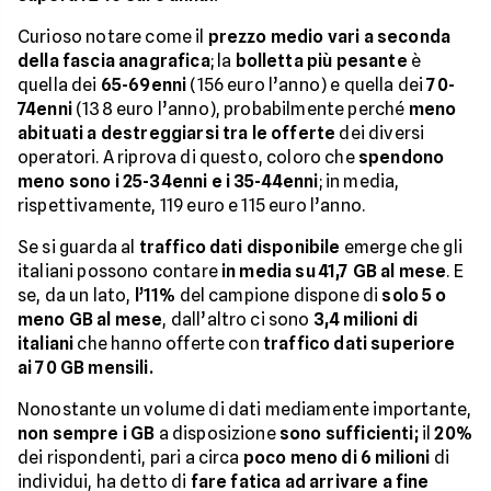
Curioso notare come il
prezzo medio vari a seconda
della fascia anagrafica
; la
bolletta più pesante
è
quella dei
65-69enni
(156 euro l’anno) e quella dei
70-
74enni
(138 euro l’anno), probabilmente perché
meno
abituati a destreggiarsi tra le offerte
dei diversi
operatori. A riprova di questo, coloro che
spendono
meno sono i 25-34enni e i 35-44enni
; in media,
rispettivamente, 119 euro e 115 euro l’anno.
Se si guarda al
traffico dati disponibile
emerge che gli
italiani possono contare
in media su 41,7 GB al mese
. E
se, da un lato,
l’11%
del campione dispone di
solo 5 o
meno GB al mese
, dall’altro ci sono
3,4 milioni di
italiani
che hanno offerte con
traffico dati superiore
ai 70 GB mensili.
Nonostante un volume di dati mediamente importante,
non sempre i GB
a disposizione
sono sufficienti;
il
20%
dei rispondenti, pari a circa
poco meno di 6 milioni
di
individui, ha detto di
fare fatica ad arrivare a fine