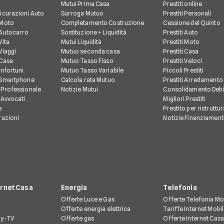
Mutui Prima Casa
Prestiti online
icurazioni Auto
Surroga Mutuo
Prestiti Personali
 Moto
Completamento Costruzione
Cessione del Quinto
 Autocarro
Sostituzione + Liquidità
Prestiti Auto
Vita
Mutui Liquidità
Prestiti Moto
Viaggi
Mutuo seconda casa
Prestiti Casa
 Casa
Mutuo Tasso Fisso
Prestiti Veloci
Infortuni
Mutuo Tasso Variabile
Piccoli Prestiti
 Smartphone
Calcola rata Mutuo
Prestiti Arredamento
 Professionale
Notizie Mutui
Consolidamento Debi
 Avvocati
Migliori Prestiti
e
Prestito per ristruttu
razioni
Notizie Finanziament
ernet Casa
Energia
Telefonia
Offerte Luce e Gas
Offerte Telefonia Mo
Offerte energia elettrica
Tariffe Internet Mobi
ay-TV
Offerte gas
Offerte Internet Casa