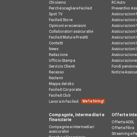
Chi siamo
RC Auto
Perché scegliere Facile.it
Preventivo Ass
Spot TV
Assicurazioni
Facile.it Store
Assicurazioni
Opinioni e recensioni
Assicurazioni 
Collaboratori assicurativi
Assicurazioni 
Facile.it Mutui e Prestiti
Assicurazioni
Contatti
Assicurazioni 
News
Assicurazioni
Redazione
Assicurazione
Ufficio Stampa
Assicurazione
Servizio Clienti
Fondi pension
Recesso
Notizie Assicu
Reclami
Mappa del sito
Facile.it Corporate
Facile.it Club
We're hiring!
Lavora in Facile.it
Compagnie, intermediari e
Offerte Int
finanziarie
Offerte ADSL
Compagnie e intermediari
Offerte Fibra
assicurativi
Streaming e P