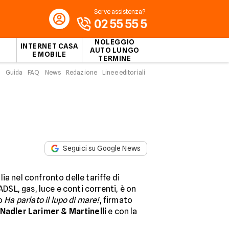
Serve assistenza?
02 55 55 5
NOLEGGIO
INTERNET CASA
AUTO LUNGO
E MOBILE
TERMINE
Guida
FAQ
News
Redazione
Linee editoriali
Seguici su Google News
talia nel confronto delle tariffe di
 ADSL, gas, luce e conti correnti, è on
to
Ha parlato il lupo di mare!
, firmato
Nadler Larimer & Martinelli
e con la