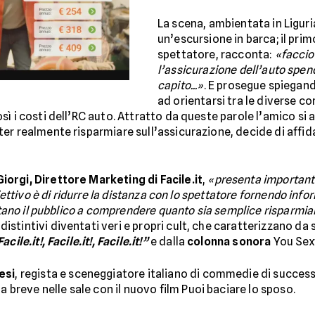
La scena, ambientata in Liguria
un’escursione in barca; il pri
spettatore, racconta:
«faccio
l’assicurazione dell’auto spend
capito...»
. E prosegue spiegando
ad orientarsi tra le diverse c
sì i costi dell’RC auto. Attratto da queste parole l’amico si a
r realmente risparmiare sull’assicurazione, decide di affida
iorgi, Direttore Marketing di Facile.it
,
«presenta importanti
iettivo è di ridurre la distanza con lo spettatore fornendo info
utano il pubblico a comprendere quanto sia semplice risparmiar
stintivi diventati veri e propri cult, che caratterizzano da
Facile.it!, Facile.it!, Facile.it!”
e dalla
colonna sonora
You Sexy
esi
, regista e sceneggiatore italiano di commedie di succe
e a breve nelle sale con il nuovo film Puoi baciare lo sposo.