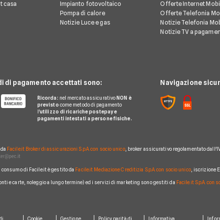
et casa
Impianto fotovoltaico
Offerte Internet Mobi
Pompa di calore
Offerte Telefonia Mob
Notizie Luce e gas
Notizie Telefonia Mob
Notizie TV a pagame
di di pagamento accettati sono:
Navigazione sicur
Ricorda:
nel mercato assicurativo
NON è
previsto
come metodo di pagamento
l'
utilizzo di ricariche postepay e
pagamenti intestati a persone fisiche.
o da
Facile.it Broker di assicurazioni S.p.A. con socio unico
, broker assicurativo regolamentato dall'I
al consumo di Facile.it è gestito da
Facile.it Mediazione Creditizia S.p.A. con socio unico
, iscrizione
conti e carte, noleggio a lungo termine) ed i servizi di marketing sono gestiti da
Facile.it S.p.A. con 
di
Cookie
Gestione
Policy parità di
Informativa
Infor