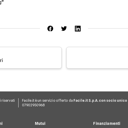
g”
ri
ti riservati
Facile.it è un servizio offerto da
Facile.it S.p.A. con socio unico
07902950968
ni
Mutui
Finanziamenti