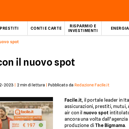
RISPARMIO E
PRESTITI
CONTI E CARTE
ENERGIA
INVESTIMENTI
nuovo spot
 con il nuovo spot
2-2023
|
2
min di lettura
|
Pubblicato da
Redazione Facile.it
Facile.it
, il portale leader in I
assicurazioni, prestiti, mutui,
air con il
nuovo spot
intitola
ancora una volta dall’agenzia
produzione di
The Bigmama
.