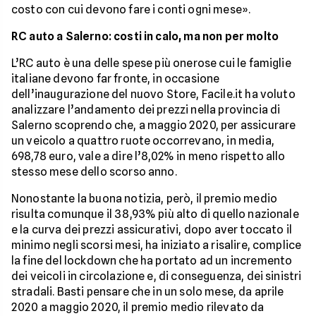
costo con cui devono fare i conti ogni mese».
RC auto a Salerno: costi in calo, ma non per molto
L’RC auto è una delle spese più onerose cui le famiglie
italiane devono far fronte, in occasione
dell’inaugurazione del nuovo Store, Facile.it ha voluto
analizzare l’andamento dei prezzi nella provincia di
Salerno scoprendo che, a maggio 2020, per assicurare
un veicolo a quattro ruote occorrevano, in media,
698,78 euro, vale a dire l’8,02% in meno rispetto allo
stesso mese dello scorso anno.
Nonostante la buona notizia, però, il premio medio
risulta comunque il 38,93% più alto di quello nazionale
e la curva dei prezzi assicurativi, dopo aver toccato il
minimo negli scorsi mesi, ha iniziato a risalire, complice
la fine del lockdown che ha portato ad un incremento
dei veicoli in circolazione e, di conseguenza, dei sinistri
stradali. Basti pensare che in un solo mese, da aprile
2020 a maggio 2020, il premio medio rilevato da