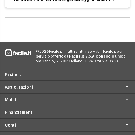
© 2026 Facile.it
Tutti i diritti riservati
Facile.it è un
servizio offerto da
Facile.it S.p.A. con socio unico
•
Via Sannio, 3 - 20137 Milano • P.IVA 07902950968
Facile.it
Assicurazioni
Chi siamo
Mutui
Perché scegliere Facile.it
RC Auto
Spot TV
Finanziamenti
Preventivo Assicurazioni Auto
Mutui Prima Casa
Facile.it Store
Assicurazioni Moto
Conti
Surroga Mutuo
Prestiti online
Opinioni e recensioni
Assicurazioni Autocarro