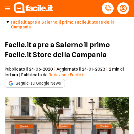
Facile.it apre a Salerno il primo Facile.it Store della
Campania
Facile.it apre a Salerno il primo
Facile.it Store della Campania
Pubblicato il
24-06-2020
|
Aggiornato il
24-01-2023
|
2
min di
lettura
|
Pubblicato da
Redazione Facile.it
Seguici su Google News