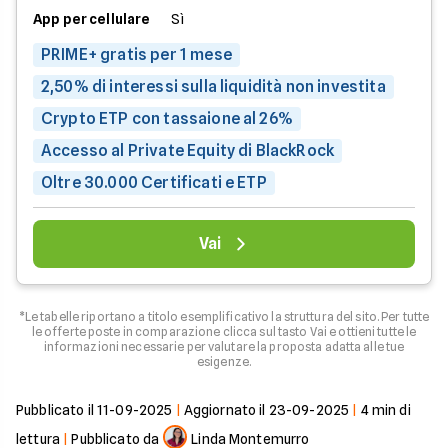
App per cellulare
Sì
PRIME+ gratis per 1 mese
2,50% di interessi sulla liquidità non investita
Crypto ETP con tassaione al 26%
Accesso al Private Equity di BlackRock
Oltre 30.000 Certificati e ETP
Vai
*Le tabelle riportano a titolo esemplificativo la struttura del sito. Per tutte
le offerte poste in comparazione clicca sul tasto Vai e ottieni tutte le
informazioni necessarie per valutare la proposta adatta alle tue
esigenze.
Pubblicato il
11-09-2025
|
Aggiornato il
23-09-2025
|
4
min di
lettura
|
Pubblicato da
Linda Montemurro