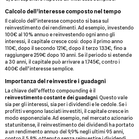
Calcolo dell’interesse composto nel tempo
Il calcolo dell’interesse composto si basa sul
reinvestimento dei rendimenti. Ad esempio, investendo
100€ al 10% annuo e reinvestendo ogni anno gli
interessi, il capitale cresce così: dopo il primo anno
110€, dopo il secondo 121€, dopo il terzo 133€, fino a
raggiungere 259€ dopo 10 anni. Se il periodo si estende
a 30 anni, il capitale può arrivare a 1.745€, contro i
400€ dell’interesse semplice.
Importanza del reinvestire i guadagni
La chiave dell’effetto compounding è il
reinvestimento costante dei guadagni
. Questo vale
sia per gli interessi, sia per i dividendi e le cedole. Se i
profitti vengono lasciati investiti, il capitale cresce in
modo esponenziale. Ad esempio, nel mercato azionario
statunitense, il reinvestimento dei dividendi ha portato
a un rendimento annuo del 9,9% negli ultimi 95 anni,
contro il 5,8% ottenuto senza reinvestire i dividendi.