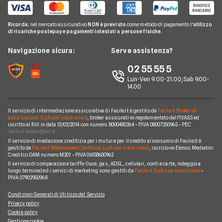
Investimenti e Risparmi
Domande Conti
Carte Revolving
Findomestic
Noleggio Lungo Termine
N26
Glossario Conti
Carta conto
Ricorda:
nel mercato assicurativo
NON è previsto
come metodo di pagamento l'
utilizzo
Hello Bank!
News
Revolut
di ricariche postepay e pagamenti intestati a persone fisiche.
Notizie Conti
Piattaforme di Trading
Webank
Chi siamo
Navigazione sicura:
Serve assistenza?
Argomenti in evidenza Conti
YouBanking
Perché scegliere Facile.it
02 55 55 5
Prodotti Conti
Fineco
Contatti
Lun-Ven 9:00-21:00; Sab 9.00-
14.00
Banche e finanziarie
Mappa del sito
Il servizio di intermediazione assicurativa di Facile.it è gestito da
Facile.it Broker di
assicurazioni S.p.A. con socio unico
, broker assicurativo regolamentato dall'IVASS ed
iscritto al RUI in data 13/02/2014 con numero B000480264 • P.IVA 08007250965 • PEC
Il servizio di mediazione creditizia per i mutui e per il credito al consumo di Facile.it è
gestito da
Facile.it Mediazione Creditizia S.p.A. con socio unico
, iscrizione Elenco Mediatori
Creditizi OAM numero M201 • P.IVA 06158600962
Il servizio di comparazione tariffe (luce, gas, ADSL, cellulari, conti e carte, noleggio a
lungo termine) ed i servizi di marketing sono gestiti da
Facile.it S.p.A. con socio unico
•
P.IVA 07902950968
Condizioni Generali di Utilizzo del Servizio
Privacy policy
Cookie policy
Gestione cookie