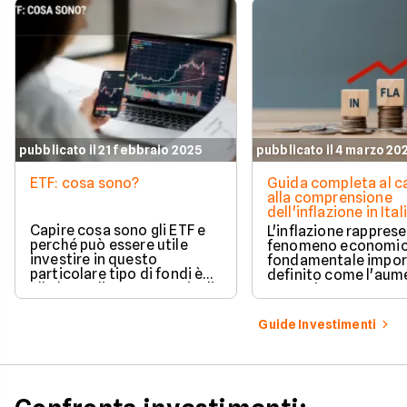
pubblicato il 21 febbraio 2025
pubblicato il 4 marzo 20
ETF: cosa sono?
Guida completa al c
alla comprensione
dell'inflazione in Ital
Capire cosa sono gli ETF e
L'inflazione rappres
perché può essere utile
fenomeno economic
investire in questo
fondamentale impor
particolare tipo di fondi è
definito come l'aum
alla base di una strategia di
generale e sostenut
investimento profittevole.
prezzi dei beni e dei 
Cerchiamo di comprendere
in un'economia.
Guide Investimenti
meglio questo strumento.