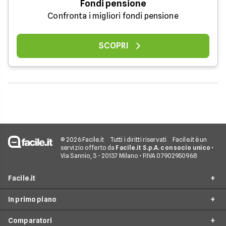
Fondi pensione
Confronta i migliori fondi pensione
SCOPRI
© 2026 Facile.it
Tutti i diritti riservati
Facile.it è un
servizio offerto da
Facile.it S.p.A. con socio unico
•
Via Sannio, 3 - 20137 Milano • P.IVA 07902950968
Facile.it
In primo piano
Assicurazioni
Comparatori
Prestiti