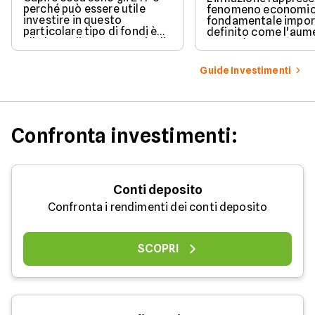
perché può essere utile
fenomeno economic
investire in questo
fondamentale impor
particolare tipo di fondi è
definito come l'aum
alla base di una strategia di
generale e sostenut
investimento profittevole.
prezzi dei beni e dei 
Cerchiamo di comprendere
in un'economia.
Guide Investimenti
meglio questo strumento.
Confronta investimenti:
Conti deposito
Confronta i rendimenti dei conti deposito
SCOPRI