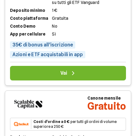
su tutti gli ETF Vanguard
Deposito minimo
1€
Costo piattaforma
Gratuita
Conto Demo
No
App per cellulare
Sì
35€ di bonus all'iscrizione
Azioni e ETF acquistabili in app
Vai
Canone mensile
Gratuito
Costi d'ordine a 0 €
per tutti gli ordini di volume
superiore a 250 €