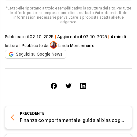
*Le tabelle riportano a titolo esemplificativo la struttura del sito. Per tutte
le offerte poste in comparazione clicca sul tasto Vai e ottieni tutte le
informazioni necessarie per valutare la proposta adatta alle tue
esigenze.
Pubblicato il
02-10-2025
|
Aggiornato il
02-10-2025
|
4
min di
lettura
|
Pubblicato da
Linda Montemurro
Seguici su Google News
PRECEDENTE
Finanza comportamentale: guida ai bias cognitivi e strategie per investimenti consapevoli