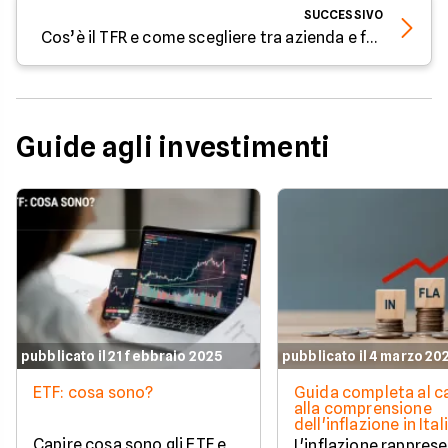
SUCCESSIVO
Cos’è il TFR e come scegliere tra azienda e fondo pensione
Guide agli investimenti
pubblicato il 21 febbraio 2025
pubblicato il 4 marzo 20
ETF: cosa sono?
Guida completa al c
alla comprensione
dell'inflazione in Ital
Capire cosa sono gli ETF e
L'inflazione rappres