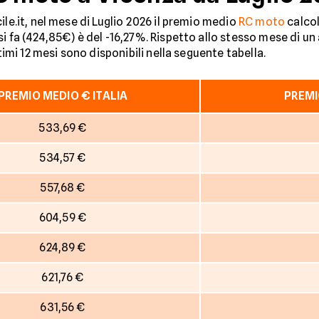
ile.it, nel mese di Luglio 2026 il premio medio
RC moto
calcol
si fa (424,85€) è del -16,27%. Rispetto allo stesso mese di un 
ltimi 12 mesi sono disponibili nella seguente tabella.
PREMIO MEDIO € ITALIA
PREMI
533,69 €
534,57 €
557,68 €
604,59 €
624,89 €
621,76 €
631,56 €