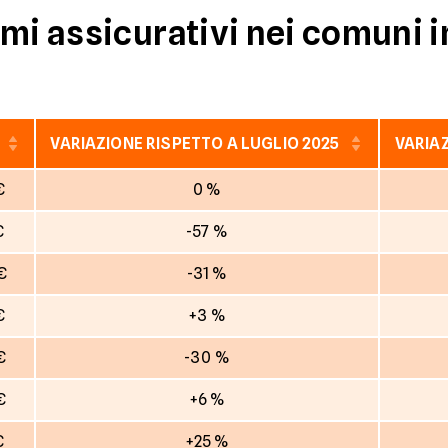
mi assicurativi nei comuni i
VARIAZIONE RISPETTO A LUGLIO 2025
VARIAZ
€
0 %
€
-57 %
€
-31 %
€
+3 %
€
-30 %
€
+6 %
€
+25 %