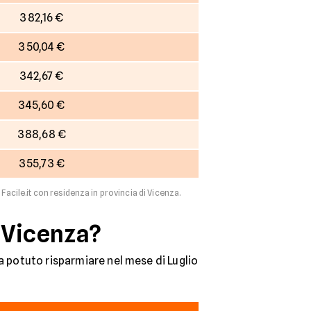
382,16 €
350,04 €
342,67 €
345,60 €
388,68 €
355,73 €
 Facile.it con residenza in provincia di Vicenza.
 Vicenza?
a potuto risparmiare nel mese di Luglio