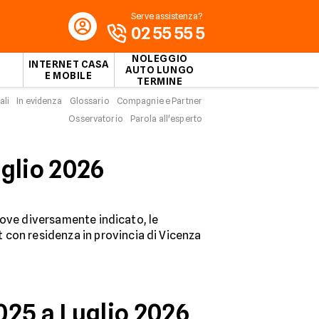
Serve assistenza?
02 55 55 5
NOLEGGIO
INTERNET CASA
AUTO LUNGO
E MOBILE
TERMINE
ali
In evidenza
Glossario
Compagnie e Partner
Osservatorio
Parola all'esperto
uglio 2026
 dove diversamente indicato, le
it con residenza in provincia di Vicenza
025 a Luglio 2026