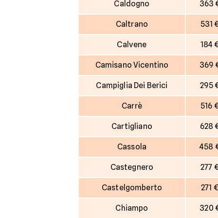
Caldogno
363 
Caltrano
531 
Calvene
184 
Camisano Vicentino
369 
Campiglia Dei Berici
295 
Carrè
516 
Cartigliano
628 
Cassola
458 
Castegnero
277 
Castelgomberto
271 
Chiampo
320 