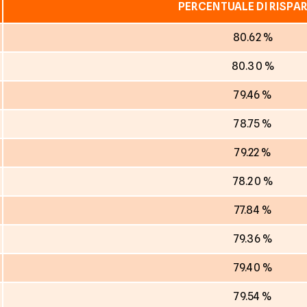
PERCENTUALE DI RISPA
80.62 %
80.30 %
79.46 %
78.75 %
79.22 %
78.20 %
77.84 %
79.36 %
79.40 %
79.54 %