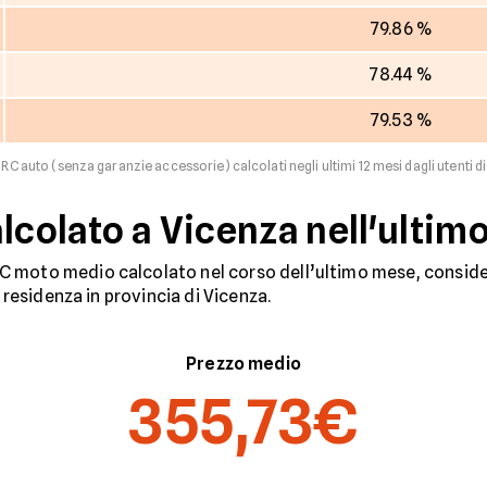
79.86 %
78.44 %
79.53 %
RC auto (senza garanzie accessorie) calcolati negli ultimi 12 mesi dagli utenti di 
alcolato a Vicenza nell'ulti
 moto medio calcolato nel corso dell’ultimo mese, consider
n residenza in provincia di Vicenza.
Prezzo medio
355,73€