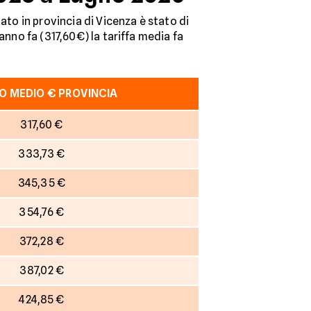
ato in provincia di Vicenza è stato di
anno fa (317,60€) la tariffa media fa
O MEDIO € PROVINCIA
317,60 €
333,73 €
345,35 €
354,76 €
372,28 €
387,02 €
424,85 €