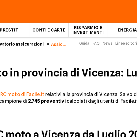
RISPARMIO E
PRESTITI
CONTI E CARTE
ENERGIA
INVESTIMENTI
Guida
FAQ
News
Linee editori
atorio assicurazioni
Assicurazioni Moto in provincia di Vicenza: Luglio 2026
o in provincia di Vicenza: L
o
RC moto di Facile.it
relativi alla provincia di Vicenza. Salvo
n campione di
2.745
preventivi
calcolati dagli utenti di Facile.
C moto a Vicenza da Luglio 2