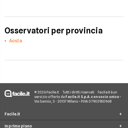
Osservatori per provincia
Aosta
© 2026 Facile.it
Tutti i diritti riservati
Facile.it è un
servizio offerto da
Facile.it S.p.A. con socio unico
•
Via Sannio, 3 - 20137 Milano • P.IVA 07902950968
Facile.it
In primo piano