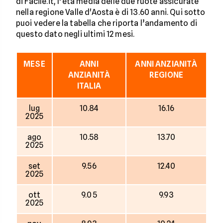
di Facile.it, l’età media delle due ruote assicurate
nella regione Valle d'Aosta è di 13.60 anni. Qui sotto
puoi vedere la tabella che riporta l’andamento di
questo dato negli ultimi 12 mesi.
MESE
ANNI
ANNI ANZIANITÀ
ANZIANITÀ
REGIONE
ITALIA
lug
10.84
16.16
2025
ago
10.58
13.70
2025
set
9.56
12.40
2025
ott
9.05
9.93
2025