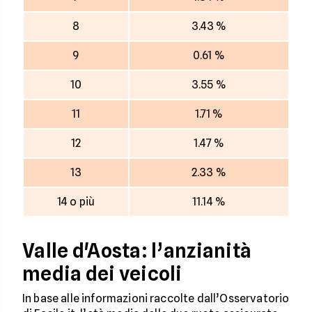
8
3.43 %
9
0.61 %
10
3.55 %
11
1.71 %
12
1.47 %
13
2.33 %
14 o più
11.14 %
Valle d'Aosta: l’anzianità
media dei veicoli
In base alle informazioni raccolte dall’Osservatorio