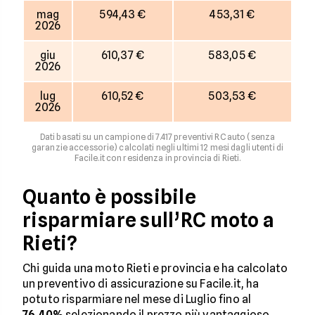
mag
594,43 €
453,31 €
2026
giu
610,37 €
583,05 €
2026
lug
610,52 €
503,53 €
2026
Dati basati su un campione di 7.417 preventivi RC auto (senza
garanzie accessorie) calcolati negli ultimi 12 mesi dagli utenti di
Facile.it con residenza in provincia di Rieti.
Quanto è possibile
risparmiare sull’RC moto a
Rieti?
Chi guida una moto Rieti e provincia e ha calcolato
un preventivo di assicurazione su Facile.it, ha
potuto risparmiare nel mese di Luglio fino al
76,40%
selezionando il prezzo più vantaggioso.