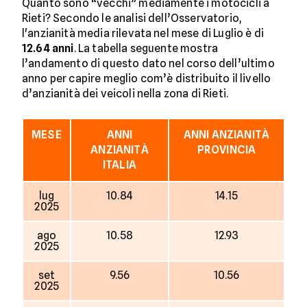
Quanto sono “vecchi” mediamente i motocicli a
Rieti? Secondo le analisi dell’Osservatorio,
l'anzianità media rilevata nel mese di Luglio è di
12.64 anni
. La tabella seguente mostra
l’andamento di questo dato nel corso dell’ultimo
anno per capire meglio com’è distribuito il livello
d’anzianità dei veicoli nella zona di Rieti.
MESE
ANNI
ANNI ANZIANITÀ
ANZIANITÀ
PROVINCIA
ITALIA
lug
10.84
14.15
2025
ago
10.58
12.93
2025
set
9.56
10.56
2025