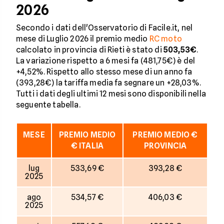
2026
Secondo i dati dell'Osservatorio di Facile.it, nel
mese di Luglio 2026 il premio medio
RC moto
calcolato in provincia di Rieti è stato di
503,53€
.
La variazione rispetto a 6 mesi fa (481,75€) è del
+4,52%. Rispetto allo stesso mese di un anno fa
(393,28€) la tariffa media fa segnare un +28,03%.
Tutti i dati degli ultimi 12 mesi sono disponibili nella
seguente tabella.
MESE
PREMIO MEDIO
PREMIO MEDIO €
€ ITALIA
PROVINCIA
lug
533,69 €
393,28 €
2025
ago
534,57 €
406,03 €
2025