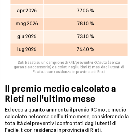
apr 2026
77.05 %
mag 2026
78.10 %
giu 2026
73.10 %
lug 2026
76.40 %
Dati basati su un campione di 7.417preventivi RC auto (senza
garanzie accessorie) calcolati negli ultimi 12 mesi dagli utenti di
Facile.it con residenza in provincia di Rieti.
Il premio medio calcolato a
Rieti nell'ultimo mese
Ed ecco a quanto ammonta il premio RC moto medio
calcolato nel corso dell’ultimo mese, considerando la
totalità dei preventivi confrontati dagli utenti di
Facile.it con residenza in provincia di Rieti.