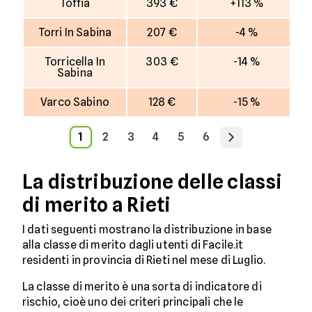
Toffia
393 €
+113 %
Torri In Sabina
207 €
-4 %
Torricella In
303 €
-14 %
Sabina
Varco Sabino
128 €
-15 %
1
2
3
4
5
6
La distribuzione delle classi
di merito a Rieti
I dati seguenti mostrano la distribuzione in base
alla classe di merito dagli utenti di Facile.it
residenti in provincia di Rieti nel mese di Luglio.
La classe di merito è una sorta di indicatore di
rischio, cioè uno dei criteri principali che le