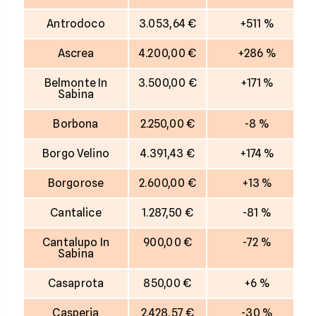
Antrodoco
3.053,64 €
+511 %
Ascrea
4.200,00 €
+286 %
Belmonte In
3.500,00 €
+171 %
Sabina
Borbona
2.250,00 €
-8 %
Borgo Velino
4.391,43 €
+174 %
Borgorose
2.600,00 €
+13 %
Cantalice
1.287,50 €
-81 %
Cantalupo In
900,00 €
-72 %
Sabina
Casaprota
850,00 €
+6 %
Casperia
2.428,57 €
-30 %