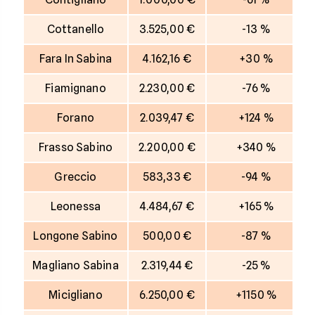
Cottanello
3.525,00 €
-13 %
Fara In Sabina
4.162,16 €
+30 %
Fiamignano
2.230,00 €
-76 %
Forano
2.039,47 €
+124 %
Frasso Sabino
2.200,00 €
+340 %
Greccio
583,33 €
-94 %
Leonessa
4.484,67 €
+165 %
Longone Sabino
500,00 €
-87 %
Magliano Sabina
2.319,44 €
-25 %
Micigliano
6.250,00 €
+1150 %