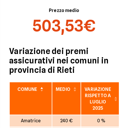
Prezzo medio
503,53€
Variazione dei premi
assicurativi nei comuni in
provincia di Rieti
COMUNE
MEDIO
VARIAZIONE
RISPETTO A
LUGLIO
2025
Amatrice
240 €
0 %