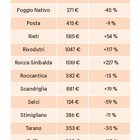
Poggio Nativo
271 €
-45 %
Posta
415 €
-9 %
Rieti
585 €
+54 %
Rivodutri
1047 €
+117 %
Rocca Sinibalda
1061 €
+227 %
Roccantica
382 €
-13 %
Scandriglia
881 €
+19 %
Selci
124 €
-59 %
Stimigliano
286 €
-11 %
Tarano
353 €
-30 %