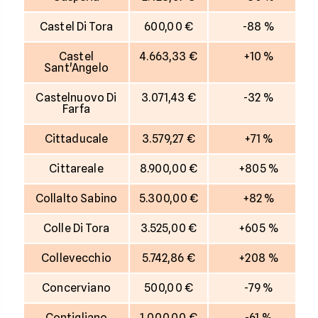
Castel Di Tora
600,00 €
-88 %
Castel
4.663,33 €
+10 %
Sant'Angelo
Castelnuovo Di
3.071,43 €
-32 %
Farfa
Cittaducale
3.579,27 €
+71 %
Cittareale
8.900,00 €
+805 %
Collalto Sabino
5.300,00 €
+82 %
Colle Di Tora
3.525,00 €
+605 %
Collevecchio
5.742,86 €
+208 %
Concerviano
500,00 €
-79 %
Contigliano
1.000,00 €
-61 %