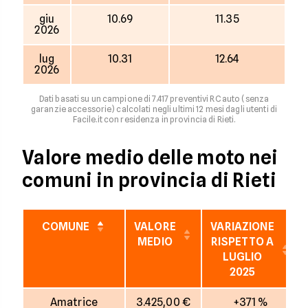
giu
10.69
11.35
2026
lug
10.31
12.64
2026
Dati basati su un campione di 7.417 preventivi RC auto (senza
garanzie accessorie) calcolati negli ultimi 12 mesi dagli utenti di
Facile.it con residenza in provincia di Rieti.
Valore medio delle moto nei
comuni in provincia di Rieti
COMUNE
VALORE
VARIAZIONE
MEDIO
RISPETTO A
LUGLIO
2025
Amatrice
3.425,00 €
+371 %