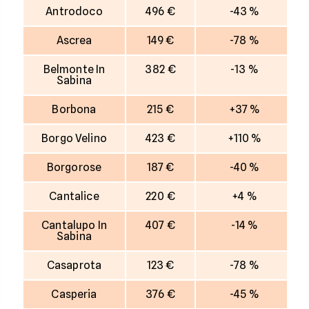
Antrodoco
496 €
-43 %
Ascrea
149 €
-78 %
Belmonte In
382 €
-13 %
Sabina
Borbona
215 €
+37 %
Borgo Velino
423 €
+110 %
Borgorose
187 €
-40 %
Cantalice
220 €
+4 %
Cantalupo In
407 €
-14 %
Sabina
Casaprota
123 €
-78 %
Casperia
376 €
-45 %