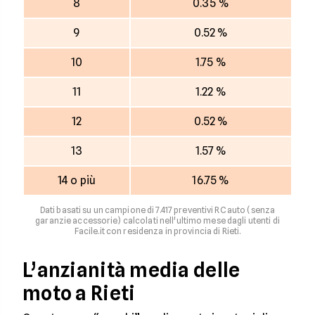
8
0.35 %
9
0.52 %
10
1.75 %
11
1.22 %
12
0.52 %
13
1.57 %
14 o più
16.75 %
Dati basati su un campione di 7.417 preventivi RC auto (senza
garanzie accessorie) calcolati nell'ultimo mese dagli utenti di
Facile.it con residenza in provincia di Rieti.
L’anzianità media delle
moto a Rieti