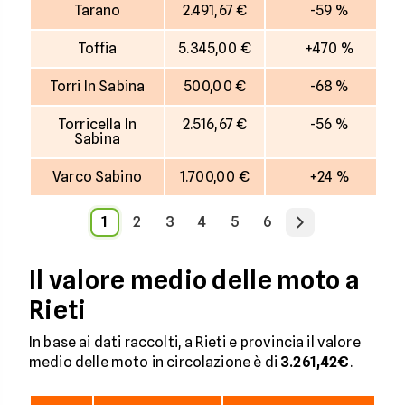
Tarano
2.491,67 €
-59 %
Toffia
5.345,00 €
+470 %
Torri In Sabina
500,00 €
-68 %
Torricella In
2.516,67 €
-56 %
Sabina
Varco Sabino
1.700,00 €
+24 %
1
2
3
4
5
6
Il valore medio delle moto a
Rieti
In base ai dati raccolti, a Rieti e provincia il valore
medio delle moto in circolazione è di
3.261,42€
.