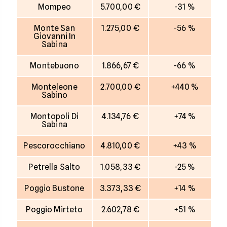
Mompeo
5.700,00 €
-31 %
Monte San
1.275,00 €
-56 %
Giovanni In
Sabina
Montebuono
1.866,67 €
-66 %
Monteleone
2.700,00 €
+440 %
Sabino
Montopoli Di
4.134,76 €
+74 %
Sabina
Pescorocchiano
4.810,00 €
+43 %
Petrella Salto
1.058,33 €
-25 %
Poggio Bustone
3.373,33 €
+14 %
Poggio Mirteto
2.602,78 €
+51 %