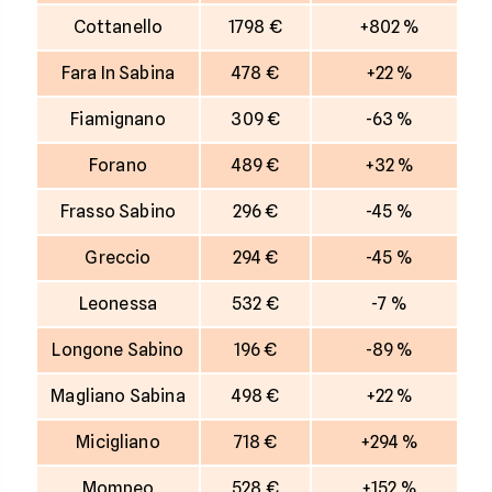
Cottanello
1798 €
+802 %
Fara In Sabina
478 €
+22 %
Fiamignano
309 €
-63 %
Forano
489 €
+32 %
Frasso Sabino
296 €
-45 %
Greccio
294 €
-45 %
Leonessa
532 €
-7 %
Longone Sabino
196 €
-89 %
Magliano Sabina
498 €
+22 %
Micigliano
718 €
+294 %
Mompeo
528 €
+152 %