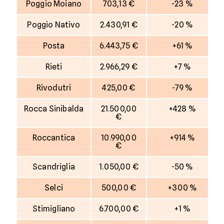
Poggio Moiano
703,13 €
-23 %
Poggio Nativo
2.430,91 €
-20 %
Posta
6.443,75 €
+61 %
Rieti
2.966,29 €
+7 %
Rivodutri
425,00 €
-79 %
Rocca Sinibalda
21.500,00
+428 %
€
Roccantica
10.990,00
+914 %
€
Scandriglia
1.050,00 €
-50 %
Selci
500,00 €
+300 %
Stimigliano
6.700,00 €
+1 %