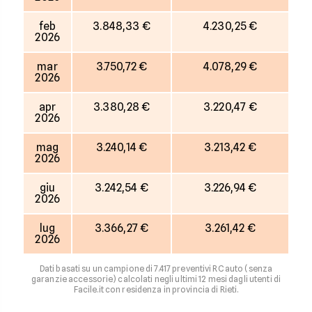
feb
3.848,33 €
4.230,25 €
2026
mar
3.750,72 €
4.078,29 €
2026
apr
3.380,28 €
3.220,47 €
2026
mag
3.240,14 €
3.213,42 €
2026
giu
3.242,54 €
3.226,94 €
2026
lug
3.366,27 €
3.261,42 €
2026
Dati basati su un campione di 7.417 preventivi RC auto (senza
garanzie accessorie) calcolati negli ultimi 12 mesi dagli utenti di
Facile.it con residenza in provincia di Rieti.