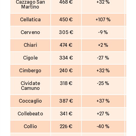
Cazzago San
468 €
+32 %
Martino
Cellatica
450 €
+107 %
Cerveno
305 €
-9 %
Chiari
474 €
+2 %
Cigole
334 €
-27 %
Cimbergo
240 €
+32 %
Cividate
318 €
-25 %
Camuno
Coccaglio
387 €
+37 %
Collebeato
341 €
+27 %
Collio
226 €
-40 %