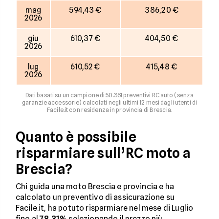
mag
594,43 €
386,20 €
2026
giu
610,37 €
404,50 €
2026
lug
610,52 €
415,48 €
2026
Dati basati su un campione di 50.361 preventivi RC auto (senza
garanzie accessorie) calcolati negli ultimi 12 mesi dagli utenti di
Facile.it con residenza in provincia di Brescia.
Quanto è possibile
risparmiare sull’RC moto a
Brescia?
Chi guida una moto Brescia e provincia e ha
calcolato un preventivo di assicurazione su
Facile.it, ha potuto risparmiare nel mese di Luglio
fino al
78,31%
selezionando il prezzo più