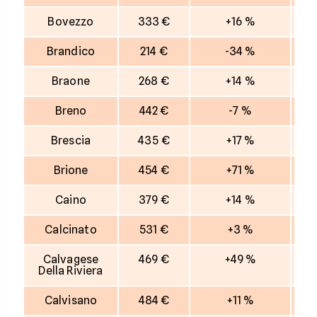
Bovezzo
333 €
+16 %
Brandico
214 €
-34 %
Braone
268 €
+14 %
Breno
442 €
-7 %
Brescia
435 €
+17 %
Brione
454 €
+71 %
Caino
379 €
+14 %
Calcinato
531 €
+3 %
Calvagese
469 €
+49 %
Della Riviera
Calvisano
484 €
+11 %