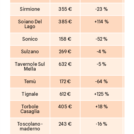
Sirmione
355 €
-23 %
Soiano Del
385 €
+114 %
Lago
Sonico
158 €
-52 %
Sulzano
269 €
-4 %
Tavernole Sul
632 €
-5 %
Mella
Temù
172 €
-64 %
Tignale
612 €
+125 %
Torbole
405 €
+18 %
Casaglia
Toscolano-
243 €
-16 %
maderno