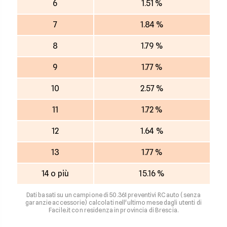
6
1.51 %
7
1.84 %
8
1.79 %
9
1.77 %
10
2.57 %
11
1.72 %
12
1.64 %
13
1.77 %
14 o più
15.16 %
Dati basati su un campione di 50.361 preventivi RC auto (senza
garanzie accessorie) calcolati nell'ultimo mese dagli utenti di
Facile.it con residenza in provincia di Brescia.