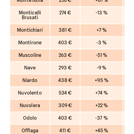
Monte Isola
256 €
+81 %
Monticelli
274 €
-13 %
Brusati
Montichiari
381 €
+7 %
Montirone
403 €
-3 %
Muscoline
263 €
-51 %
Nave
293 €
-9 %
Niardo
438 €
+95 %
Nuvolento
534 €
+74 %
Nuvolera
309 €
+22 %
Odolo
403 €
-37 %
Offlaga
411 €
+45 %