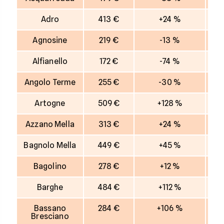
Adro
413 €
+24 %
Agnosine
219 €
-13 %
Alfianello
172 €
-74 %
Angolo Terme
255 €
-30 %
Artogne
509 €
+128 %
Azzano Mella
313 €
+24 %
Bagnolo Mella
449 €
+45 %
Bagolino
278 €
+12 %
Barghe
484 €
+112 %
Bassano
284 €
+106 %
Bresciano