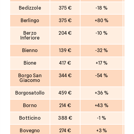
Bedizzole
375 €
-18 %
Berlingo
375 €
+80 %
Berzo
204 €
-10 %
Inferiore
Bienno
139 €
-32 %
Bione
417 €
+17 %
Borgo San
344 €
-54 %
Giacomo
Borgosatollo
459 €
+36 %
Borno
214 €
+43 %
Botticino
388 €
-1 %
Bovegno
274 €
+3 %