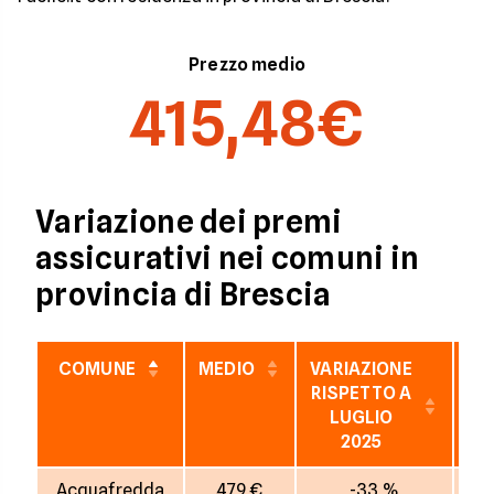
Prezzo medio
415,48€
Variazione dei premi
assicurativi nei comuni in
provincia di Brescia
COMUNE
MEDIO
VARIAZIONE
VA
RISPETTO A
R
LUGLIO
2025
I
Acquafredda
479 €
-33 %