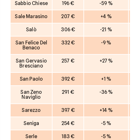
Sabbio Chiese
196 €
-59 %
Sale Marasino
207 €
+4 %
Salò
306 €
-21 %
San Felice Del
332 €
-9 %
Benaco
San Gervasio
257 €
+27 %
Bresciano
San Paolo
392 €
+1 %
San Zeno
291 €
-36 %
Naviglio
Sarezzo
397 €
+14 %
Seniga
254 €
-5 %
Serle
183 €
-5 %