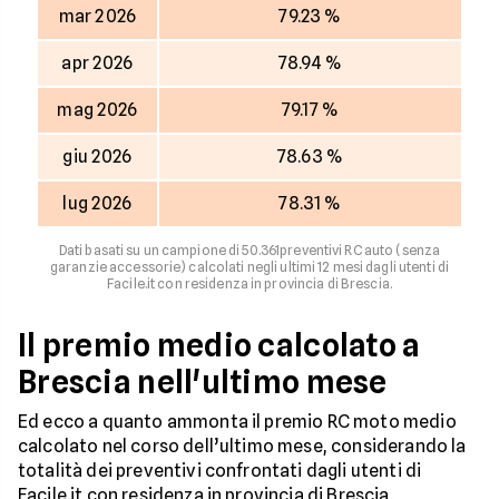
mar 2026
79.23 %
apr 2026
78.94 %
mag 2026
79.17 %
giu 2026
78.63 %
lug 2026
78.31 %
Dati basati su un campione di 50.361preventivi RC auto (senza
garanzie accessorie) calcolati negli ultimi 12 mesi dagli utenti di
Facile.it con residenza in provincia di Brescia.
Il premio medio calcolato a
Brescia nell'ultimo mese
Ed ecco a quanto ammonta il premio RC moto medio
calcolato nel corso dell’ultimo mese, considerando la
totalità dei preventivi confrontati dagli utenti di
Facile.it con residenza in provincia di Brescia.