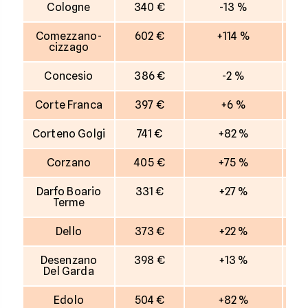
Cologne
340 €
-13 %
Comezzano-
602 €
+114 %
cizzago
Concesio
386 €
-2 %
Corte Franca
397 €
+6 %
Corteno Golgi
741 €
+82 %
Corzano
405 €
+75 %
Darfo Boario
331 €
+27 %
Terme
Dello
373 €
+22 %
Desenzano
398 €
+13 %
Del Garda
Edolo
504 €
+82 %