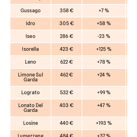
Gussago
358 €
+7 %
Idro
305 €
+58 %
Iseo
286 €
-23 %
Isorella
423 €
+125 %
Leno
622 €
+78 %
Limone Sul
462 €
+24 %
Garda
Lograto
532 €
+99 %
Lonato Del
403 €
+47 %
Garda
Losine
440 €
+193 %
Lumezzane
484 €
+37 %