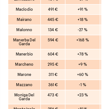
Maclodio
491 €
+91 %
Mairano
445 €
+18 %
Malonno
134 €
-27 %
Manerba Del
594 €
+168 %
Garda
Manerbio
604 €
+78 %
Marcheno
295 €
+9 %
Marone
311 €
+60 %
Mazzano
361 €
-1 %
Moniga Del
473 €
+23 %
Garda