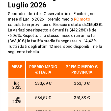
Luglio 2026
Secondo i dati dell'Osservatorio di Facile.it, nel
mese di Luglio 2026 il premio medio
RC moto
calcolato in provincia di Brescia è stato di
415,48€
.
La variazione rispetto a 6 mesi fa (442,28€) è del
-6,06%. Rispetto allo stesso mese di un anno fa
(363,10€) la tariffa media fa segnare un +14,43%.
Tutti i dati degli ultimi 12 mesi sono disponibili nella
seguente tabella.
MESE
PREMIO MEDIO
PREMIO MEDIO €
€ ITALIA
PROVINCIA
lug
533,69 €
363,10 €
2025
ago
534,57 €
351,39 €
2025