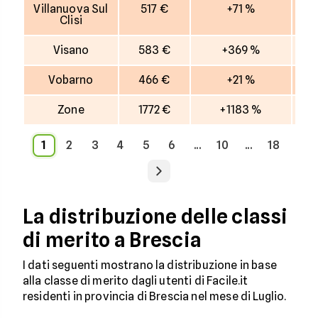
Villanuova Sul
517 €
+71 %
Clisi
Visano
583 €
+369 %
Vobarno
466 €
+21 %
Zone
1772 €
+1183 %
1
2
3
4
5
6
...
10
...
18
La distribuzione delle classi
di merito a Brescia
I dati seguenti mostrano la distribuzione in base
alla classe di merito dagli utenti di Facile.it
residenti in provincia di Brescia nel mese di Luglio.