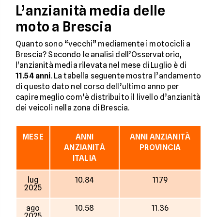
L’anzianità media delle
moto a Brescia
Quanto sono “vecchi” mediamente i motocicli a
Brescia? Secondo le analisi dell’Osservatorio,
l'anzianità media rilevata nel mese di Luglio è di
11.54 anni
. La tabella seguente mostra l’andamento
di questo dato nel corso dell’ultimo anno per
capire meglio com’è distribuito il livello d’anzianità
dei veicoli nella zona di Brescia.
MESE
ANNI
ANNI ANZIANITÀ
ANZIANITÀ
PROVINCIA
ITALIA
lug
10.84
11.79
2025
ago
10.58
11.36
2025