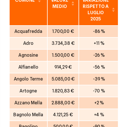
COMUNE
VALORE
VARIAZIONE
V
MEDIO
RISPETTO A
LUGLIO
2025
Acquafredda
1.700,00 €
-86 %
Adro
3.734,38 €
+11 %
Agnosine
1.500,00 €
-26 %
Alfianello
914,29 €
-56 %
Angolo Terme
5.085,00 €
-39 %
Artogne
1.820,83 €
-70 %
Azzano Mella
2.888,00 €
+2 %
Bagnolo Mella
4.121,25 €
+4 %
Bagolino
500,00 €
-90 %