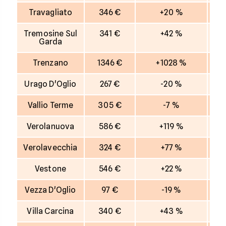
Travagliato
346 €
+20 %
Tremosine Sul
341 €
+42 %
Garda
Trenzano
1346 €
+1028 %
Urago D'Oglio
267 €
-20 %
Vallio Terme
305 €
-7 %
Verolanuova
586 €
+119 %
Verolavecchia
324 €
+77 %
Vestone
546 €
+22 %
Vezza D'Oglio
97 €
-19 %
Villa Carcina
340 €
+43 %