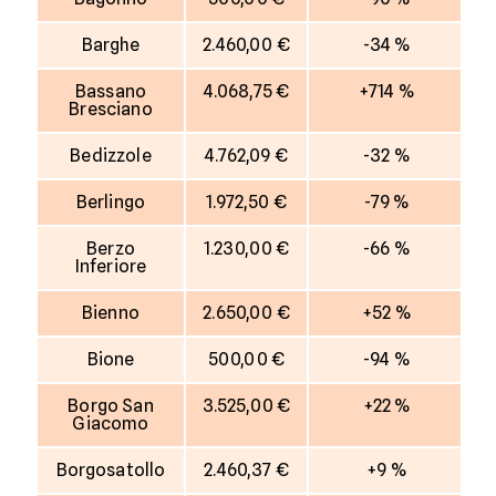
Barghe
2.460,00 €
-34 %
Bassano
4.068,75 €
+714 %
Bresciano
Bedizzole
4.762,09 €
-32 %
Berlingo
1.972,50 €
-79 %
Berzo
1.230,00 €
-66 %
Inferiore
Bienno
2.650,00 €
+52 %
Bione
500,00 €
-94 %
Borgo San
3.525,00 €
+22 %
Giacomo
Borgosatollo
2.460,37 €
+9 %