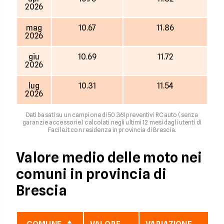
2026
mag
10.67
11.86
2026
giu
10.69
11.72
2026
lug
10.31
11.54
2026
Dati basati su un campione di 50.361 preventivi RC auto (senza
garanzie accessorie) calcolati negli ultimi 12 mesi dagli utenti di
Facile.it con residenza in provincia di Brescia.
Valore medio delle moto nei
comuni in provincia di
Brescia