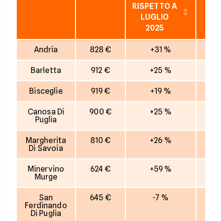
RISPETTO A
RIS
LUGLIO
M
2025
ITA
Andria
828 €
+31 %
Barletta
912 €
+25 %
Bisceglie
919 €
+19 %
Canosa Di
900 €
+25 %
Puglia
Margherita
810 €
+26 %
Di Savoia
Minervino
624 €
+59 %
Murge
San
645 €
-7 %
Ferdinando
Di Puglia