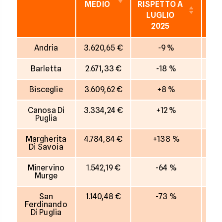
MEDIO
RISPETTO A
RI
LUGLIO
2025
I
Andria
3.620,65 €
-9 %
Barletta
2.671,33 €
-18 %
Bisceglie
3.609,62 €
+8 %
Canosa Di
3.334,24 €
+12 %
Puglia
Margherita
4.784,84 €
+138 %
Di Savoia
Minervino
1.542,19 €
-64 %
Murge
San
1.140,48 €
-73 %
Ferdinando
Di Puglia