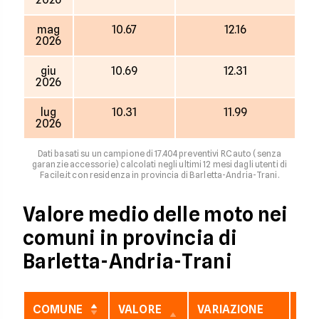
mag
10.67
12.16
2026
giu
10.69
12.31
2026
lug
10.31
11.99
2026
Dati basati su un campione di 17.404 preventivi RC auto (senza
garanzie accessorie) calcolati negli ultimi 12 mesi dagli utenti di
Facile.it con residenza in provincia di Barletta-Andria-Trani.
Valore medio delle moto nei
comuni in provincia di
Barletta-Andria-Trani
COMUNE
VALORE
VARIAZIONE
VAR