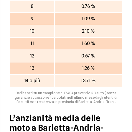
8
0.76 %
9
1.09 %
10
2.10 %
11
1.60 %
12
0.67 %
13
1.26 %
14 o più
13.71 %
Dati basati su un campione di 17.404 preventivi RC auto (senza
garanzie accessorie) calcolati nell'ultimo mese dagli utenti di
Facile.it con residenza in provincia di Barletta-Andria-Trani.
L’anzianità media delle
moto a Barletta-Andria-