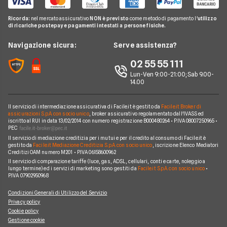
Preventivo Assicurazione Vita
Genertel
Pay TV
Agenzie Assicurative
Assicurazione Mutuo
Ricorda:
nel mercato assicurativo
NON è previsto
come metodo di pagamento l'
utilizzo
Preventivo Assicurazione Viaggio
Allianz Direct
di ricariche postepay e pagamenti intestati a persone fisiche.
Noleggio Lungo Termine
Domande Assicurazioni
Assicurazione Professionale
RC Familiare
Linear
News
Navigazione sicura:
Serve assistenza?
Glossario Assicurativo
Assicurazione Avvocati
Assicurazione Auto Mensile
Prima.it
Chi siamo
02 55 55 111
Notizie Assicurazioni
Assicurazione Infortuni
Quixa
Lun-Ven 9:00-21:00; Sab 9.00-
Perché scegliere Facile.it
Argomenti in evidenza Assicurazioni
Assicurazione Cane
14.00
Verti
Contatti
Assicurazione Smartphone
UnipolSai
Il servizio di intermediazione assicurativa di Facile.it è gestito da
Facile.it Broker di
Mappa del sito
Assicurazione Autocarro
assicurazioni S.p.A. con socio unico
, broker assicurativo regolamentato dall'IVASS ed
iscritto al RUI in data 13/02/2014 con numero registrazione B000480264 • P.IVA 08007250965 •
Allianz
PEC
Il servizio di mediazione creditizia per i mutui e per il credito al consumo di Facile.it è
Compagnie e intermediari
gestito da
Facile.it Mediazione Creditizia S.p.A. con socio unico
, iscrizione Elenco Mediatori
Creditizi OAM numero M201 • P.IVA 06158600962
Il servizio di comparazione tariffe (luce, gas, ADSL, cellulari, conti e carte, noleggio a
lungo termine) ed i servizi di marketing sono gestiti da
Facile.it S.p.A. con socio unico
•
P.IVA 07902950968
Condizioni Generali di Utilizzo del Servizio
Privacy policy
Cookie policy
Gestione cookie