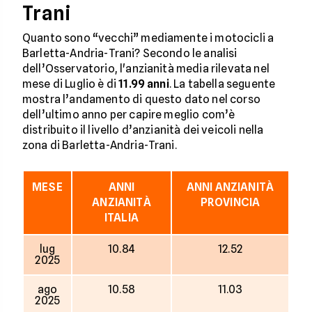
Trani
Quanto sono “vecchi” mediamente i motocicli a
Barletta-Andria-Trani? Secondo le analisi
dell’Osservatorio, l'anzianità media rilevata nel
mese di Luglio è di
11.99 anni
. La tabella seguente
mostra l’andamento di questo dato nel corso
dell’ultimo anno per capire meglio com’è
distribuito il livello d’anzianità dei veicoli nella
zona di Barletta-Andria-Trani.
MESE
ANNI
ANNI ANZIANITÀ
ANZIANITÀ
PROVINCIA
ITALIA
lug
10.84
12.52
2025
ago
10.58
11.03
2025