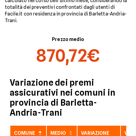
calcolato nel corso dell’ultimo mese, considerando la
totalità dei preventivi confrontati dagli utenti di
Facile.it con residenza in provincia di Barletta-Andria-
Trani.
Prezzo medio
870,72€
Variazione dei premi
assicurativi nei comuni in
provincia di Barletta-
Andria-Trani
COMUNE
MEDIO
VARIAZIONE
VARI