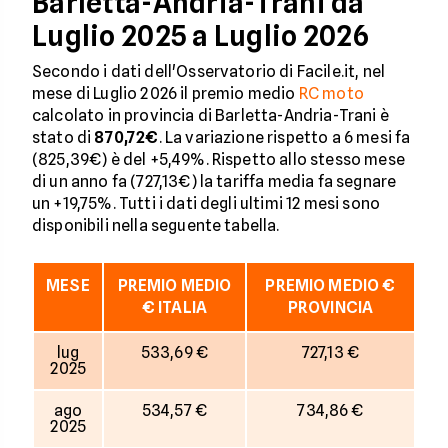
Barletta-Andria-Trani da
Luglio 2025 a Luglio 2026
Secondo i dati dell'Osservatorio di Facile.it, nel
mese di Luglio 2026 il premio medio
RC moto
calcolato in provincia di Barletta-Andria-Trani è
stato di
870,72€
. La variazione rispetto a 6 mesi fa
(825,39€) è del +5,49%. Rispetto allo stesso mese
di un anno fa (727,13€) la tariffa media fa segnare
un +19,75%. Tutti i dati degli ultimi 12 mesi sono
disponibili nella seguente tabella.
MESE
PREMIO MEDIO
PREMIO MEDIO €
€ ITALIA
PROVINCIA
lug
533,69 €
727,13 €
2025
ago
534,57 €
734,86 €
2025