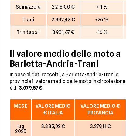
Spinazzola
2.218,00 €
+11 %
Trani
2.882,42 €
+26 %
Trinitapoli
3.981,67 €
-16 %
Il valore medio delle moto a
Barletta-Andria-Trani
In base ai dati raccolti, a Barletta-Andria-Trani e
provincia il valore medio delle moto in circolazione
è di
3.079,57€
.
MESE
VALORE MEDIO
VALORE MEDIO €
€ ITALIA
PROVINCIA
lug
3.385,92 €
3.279,11 €
2025