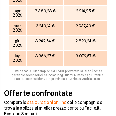
2026
apr
3.380,28 €
2.914,95 €
2026
mag
3.240,14 €
2.937,40 €
2026
giu
3.242,54 €
2.890,24 €
2026
lug
3.366,27 €
3.079,57 €
2026
Dati basati su un campione di 17.404 preventivi RC auto (senza
garanzie accessorie) calcolati negli ultimi 12 mesi dagli utenti di
Facile.it con residenza in provincia di Barletta-Andria-Trani.
Offerte confrontate
Compara le
assicurazioni on line
delle compagnie e
trova la polizza al miglior prezzo per te su Facile.it.
Bastano 3 minuti!