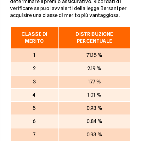
determinare il premio assicurativo. Ricordati di
verificare se puoi avvalerti della legge Bersani per
acquisire una classe di merito più vantaggiosa.
CLASSE DI
DISTRIBUZIONE
MERITO
PERCENTUALE
1
71.15 %
2
2.19 %
3
1.77 %
4
1.01 %
5
0.93 %
6
0.84 %
7
0.93 %