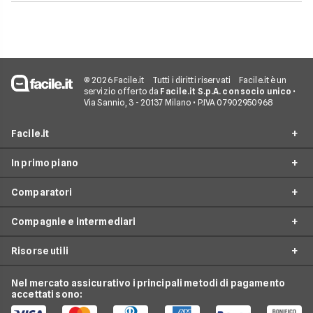
© 2026 Facile.it
Tutti i diritti riservati
Facile.it è un
servizio offerto da
Facile.it S.p.A. con socio unico
•
Via Sannio, 3 - 20137 Milano • P.IVA 07902950968
Facile.it
In primo piano
Assicurazioni
Comparatori
Prestiti
Assicurazioni online
Mutui
Compagnie e intermediari
Assicurazione Auto
Preventivo assicurazione auto
Internet Casa
Assicurazione Moto
Risorse utili
Preventivo Assicurazione Moto
24hassistance
Luce e Gas
Assicurazione Viaggio
Preventivo Assicurazione Autocarro
Bene Assicurazioni
Nel mercato assicurativo i principali metodi di pagamento
Conti e Carte
Osservatorio Assicurazioni
Assicurazione Casa
accettati sono:
Preventivo Assicurazione Casa
ConTe
Telefonia Mobile
Guida Assicurazioni
Assicurazione Vita