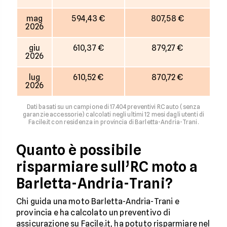
mag
594,43 €
807,58 €
2026
giu
610,37 €
879,27 €
2026
lug
610,52 €
870,72 €
2026
Dati basati su un campione di 17.404 preventivi RC auto (senza
garanzie accessorie) calcolati negli ultimi 12 mesi dagli utenti di
Facile.it con residenza in provincia di Barletta-Andria-Trani.
Quanto è possibile
risparmiare sull’RC moto a
Barletta-Andria-Trani?
Chi guida una moto Barletta-Andria-Trani e
provincia e ha calcolato un preventivo di
assicurazione su Facile.it, ha potuto risparmiare nel