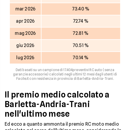
mar 2026
73.40 %
apr 2026
72.74 %
mag 2026
72.81 %
giu 2026
70.51 %
lug 2026
70.14 %
Dati basati su un campione di 17.404preventivi RC auto (senza
garanzie accessorie) calcolati negli ultimi 12 mesi dagli utenti di
Facile.it con residenza in provincia di Barletta-Andria-Trani.
Il premio medio calcolato a
Barletta-Andria-Trani
nell'ultimo mese
Ed ecco a quanto ammonta il premio RC moto medio